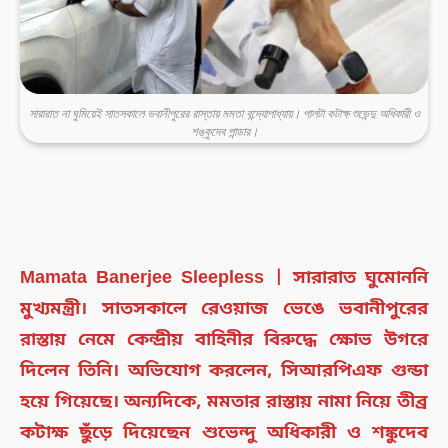
সারারাত না ঘুমিয়েই সাতসকালে ভবানীপুরের রাস্তায় মমতা বন্দ্যোপাধ্যায়। পালটা কটাক্ষ শুভেন্দু অধিকারী ও
শঙ্কুদেব পান্ডার।
Mamata Banerjee Sleepless | সারারাত ঘুমোননি
মুখ্যমন্ত্রী। সাতসকালে রেওয়াজ ভেঙে ভবানীপুরের
রাস্তায় নেমে কেন্দ্রীয় বাহিনীর বিরুদ্ধে ক্ষোভ উগরে
দিলেন তিনি। অভিযোগ করলেন, সিআরপিএফ গুন্ডা
হয়ে গিয়েছে। অন্যদিকে, মমতার রাস্তায় নামা নিয়ে তীব্র
কটাক্ষ ছুঁড়ে দিয়েছেন শুভেন্দু অধিকারী ও শঙ্কুদেব