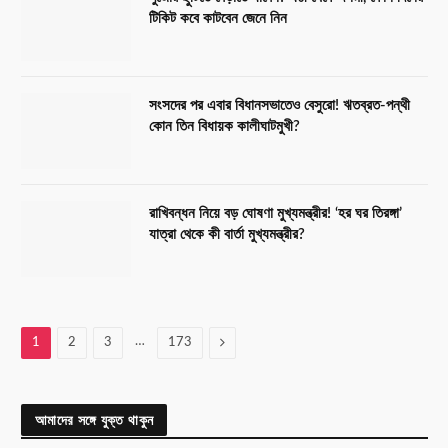
টিকিট কবে কাটবেন জেনে নিন
সংসদের পর এবার বিধানসভাতেও বেসুরো! ঋতব্রত-পন্থী
কোন তিন বিধায়ক কালীঘাটমুখী?
রাখিবন্ধন নিয়ে বড় ঘোষণা মুখ্যমন্ত্রীর! ‘হর ঘর তিরঙ্গা’
যাত্রা থেকে কী বার্তা মুখ্যমন্ত্রীর?
…
Next
1
2
3
173
আমাদের সঙ্গে যুক্ত থাকুন