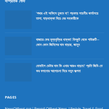
সাম্প্রতিক পোস্ট
‘গদ্দার এই অফিসে ঢুকবে না’! গড়ফায় সায়নীর কার্যালয়ে
তালা, ঘাড়ধাক্কা দিয়ে বের সহকারীকে
বাজারে ফের মূল্যবৃদ্ধির ধাক্কা! বিস্কুট থেকে পাউরুটি—
কোন কোন জিনিসের দাম বাড়ছে, জানুন
মোবাইল ডেটার দাম কি এবার আরও বাড়বে? প্রতি জিবি-তে
কর বসানোর আলোচনা ঘিরে নতুন জল্পনা
PAGES
NewsOffbeat বাংলা | Bengali Offbeat News, Lifestyle, Travel & Food