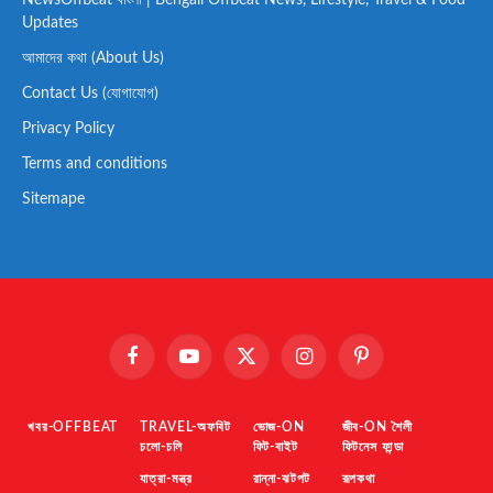
Updates
আমাদের কথা (About Us)
Contact Us (যোগাযোগ)
Privacy Policy
Terms and conditions
Sitemape
Facebook
YouTube
X
Instagram
Pinterest
(Twitter)
খবর-OFFBEAT
TRAVEL-অফবিট
ভোজ-ON
জীব-ON শৈলী
চলো-চলি
ফিট-বাইট
ফিটনেস ফান্ডা
যাত্রা-মন্ত্র
রান্না-ঝটপট
রূপকথা