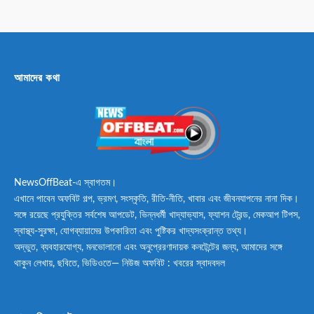
আমাদের কথা
NewsOffBeat-এ স্বাগতম।
এখানে পাবেন অফবিট গল্প, ভ্রমণ, সংস্কৃতি, রীতি-নীতি, খাবার এবং জীবনযাপনের নানা দিক।
সঙ্গে রয়েছে প্রযুক্তির সর্বশেষ আপডেট, ভিন্নধর্মী খাদ্যাভ্যাস, ফ্যাশন ট্রেন্ড, মেকআপ টিপস,
স্বাস্থ্য-সুরক্ষা, যোগব্যায়ামের উপকারিতা এবং পুষ্টিকর খাদ্যসংক্রান্ত তথ্য।
অদ্ভুত, ব্যবহারযোগ্য, মনভোলানো এবং অনুপ্রেরণাদায়ক কনটেন্টের জন্য, আমাদের সঙ্গে
থাকুন লেখায়, ছবিতে, ভিডিওতে— নিউজ অফবিট : খবরের স্বাদবদল