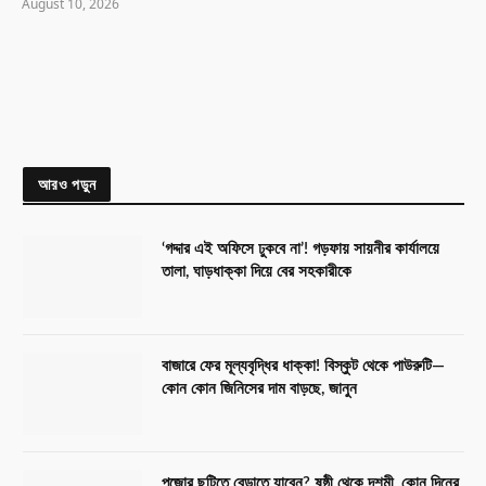
August 10, 2026
আরও পড়ুন
‘গদ্দার এই অফিসে ঢুকবে না’! গড়ফায় সায়নীর কার্যালয়ে
তালা, ঘাড়ধাক্কা দিয়ে বের সহকারীকে
বাজারে ফের মূল্যবৃদ্ধির ধাক্কা! বিস্কুট থেকে পাউরুটি—
কোন কোন জিনিসের দাম বাড়ছে, জানুন
পুজোর ছুটিতে বেড়াতে যাবেন? ষষ্ঠী থেকে দশমী, কোন দিনের