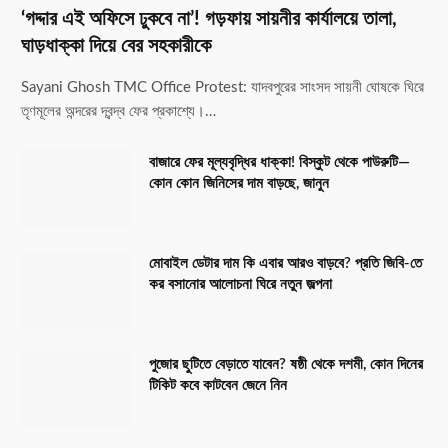
‘গদ্দার এই অফিসে ঢুকবে না’! গড়ফায় সায়নীর কার্যালয়ে তালা,
ঘাড়ধাক্কা দিয়ে বের সহকারীকে
Sayani Ghosh TMC Office Protest: যাদবপুরের সাংসদ সায়নী ঘোষকে ঘিরে
তৃণমূলের অন্দরের দ্বন্দ্ব ফের প্রকাশ্যে।…
বাজারে ফের মূল্যবৃদ্ধির ধাক্কা! বিস্কুট থেকে পাউরুটি—
কোন কোন জিনিসের দাম বাড়ছে, জানুন
মোবাইল ডেটার দাম কি এবার আরও বাড়বে? প্রতি জিবি-তে
কর বসানোর আলোচনা ঘিরে নতুন জল্পনা
পুজোর ছুটিতে বেড়াতে যাবেন? ষষ্ঠী থেকে দশমী, কোন দিনের
টিকিট কবে কাটবেন জেনে নিন