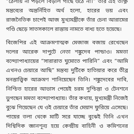
“ঠেলায় না পড়লে বিড়াল গাছে ওঠে না।” তাঁর এই তীক্ষ্ণ
মন্তব্যের অন্তর্নিহিত অর্থ হলো, হারের ভয় এবং
রাজনৈতিক চাপেই আজ মুখ্যমন্ত্রীকে তাঁর চেনা আরামের
গণ্ডি ছেড়ে সাতসকালে রাস্তায় নামতে বাধ্য হতে হয়েছে।
বিজেপির এই আক্রমণাত্মক মেজাজ বজায় রেখেছেন
দলের আরেক দাপুটে নেতা শঙ্কুদেব পান্ডাও। মমতা
বন্দ্যোপাধ্যায়ের “সারারাত ঘুমোতে পারিনি” এবং “আমি
এখনও চেয়ারে আছি” মন্তব্য দুটিকে হাতিয়ার করে তীব্র
মনস্তাত্ত্বিক আক্রমণ শানিয়েছেন তিনি। শঙ্কুদেবের দাবি,
নিশ্চিত হারের আভাস পেয়েই চরম দুশ্চিন্তা ও টেনশনে
ভুগছেন মমতা বন্দ্যোপাধ্যায়। তাঁর কথায়, মুখ্যমন্ত্রী নিজেই
বুঝে গিয়েছেন যে ওই চেয়ারে তাঁর মেয়াদ ফুরিয়ে এসেছে।
পায়ের তলা থেকে মাটি সরে যাচ্ছে বুঝেই তিনি এখন
দিগ্বিদিক জ্ঞানশূন্য হয়ে কেন্দ্রীয় বাহিনী ও কমিশনের