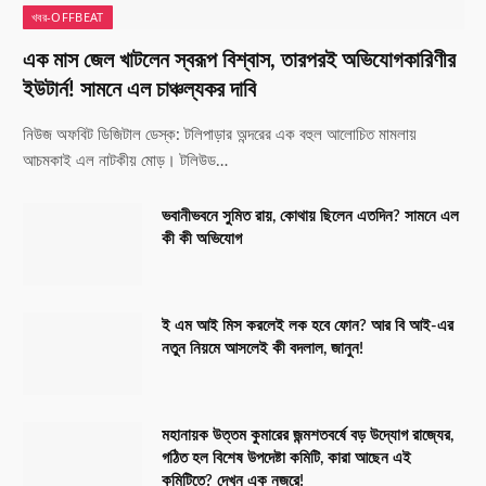
খবর-OFFBEAT
এক মাস জেল খাটলেন স্বরূপ বিশ্বাস, তারপরই অভিযোগকারিণীর
ইউটার্ন! সামনে এল চাঞ্চল্যকর দাবি
নিউজ অফবিট ডিজিটাল ডেস্ক: টলিপাড়ার অন্দরের এক বহুল আলোচিত মামলায়
আচমকাই এল নাটকীয় মোড়। টলিউড…
ভবানীভবনে সুমিত রায়, কোথায় ছিলেন এতদিন? সামনে এল
কী কী অভিযোগ
ই এম আই মিস করলেই লক হবে ফোন? আর বি আই-এর
নতুন নিয়মে আসলেই কী বদলাল, জানুন!
মহানায়ক উত্তম কুমারের জন্মশতবর্ষে বড় উদ্যোগ রাজ্যের,
গঠিত হল বিশেষ উপদেষ্টা কমিটি, কারা আছেন এই
কমিটিতে? দেখুন এক নজরে!