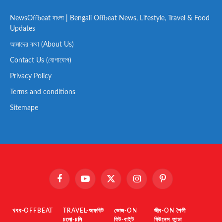
NewsOffbeat বাংলা | Bengali Offbeat News, Lifestyle, Travel & Food
Updates
আমাদের কথা (About Us)
Contact Us (যোগাযোগ)
Privacy Policy
Terms and conditions
Sitemape
Facebook
YouTube
X
Instagram
Pinterest
(Twitter)
খবর-OFFBEAT
TRAVEL-অফবিট
ভোজ-ON
জীব-ON শৈলী
চলো-চলি
ফিট-বাইট
ফিটনেস ফান্ডা