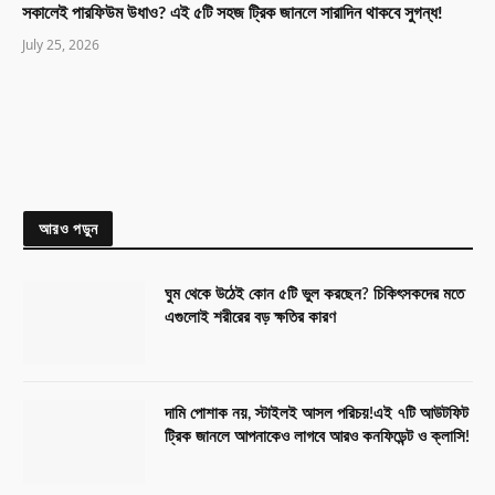
সকালেই পারফিউম উধাও? এই ৫টি সহজ ট্রিক জানলে সারাদিন থাকবে সুগন্ধ!
July 25, 2026
আরও পড়ুন
ঘুম থেকে উঠেই কোন ৫টি ভুল করছেন? চিকিৎসকদের মতে
এগুলোই শরীরের বড় ক্ষতির কারণ
দামি পোশাক নয়, স্টাইলই আসল পরিচয়!এই ৭টি আউটফিট
ট্রিক জানলে আপনাকেও লাগবে আরও কনফিডেন্ট ও ক্লাসি!