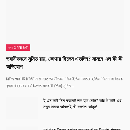
খবর-OFFBEAT
ভবানীভবনে সুমিত রায়, কোথায় ছিলেন এতদিন? সামনে এল কী কী
অভিযোগ
নিউজ অফবিট ডিজিটাল ডেস্ক: ভবানীভবনে সিআইডির দফতরে হাজিরা দিলেন অভিষেক
বন্দ্যোপাধ্যায়ের ব্যক্তিগত সহকারী (পিএ) সুমিত…
ই এম আই মিস করলেই লক হবে ফোন? আর বি আই-এর
নতুন নিয়মে আসলেই কী বদলাল, জানুন!