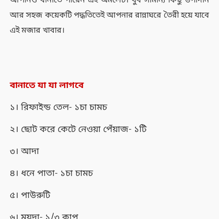
আপনিও বানাতে পারেন এই অমলেট। খুব সামান্য কিছু উপাদান
আর সহজ কয়েকটি পদ্ধতিতেই আপনার রান্নাঘরে তৈরী হয়ে যাবে
এই মজার খাবার।
বানাতে যা যা লাগবে
১। রিফাইন্ড তেল- ১চা চামচ
২। ছোট করে কেটে নেওয়া পেঁয়াজ- ১টি
৩। আদা
৪। ধনে পাতা- ১চা চামচ
৫। পাউরুটি
৬। ময়দা- ১/৩ কাপ