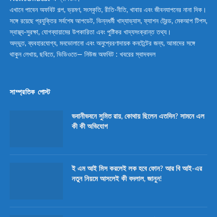
এখানে পাবেন অফবিট গল্প, ভ্রমণ, সংস্কৃতি, রীতি-নীতি, খাবার এবং জীবনযাপনের নানা দিক।
সঙ্গে রয়েছে প্রযুক্তির সর্বশেষ আপডেট, ভিন্নধর্মী খাদ্যাভ্যাস, ফ্যাশন ট্রেন্ড, মেকআপ টিপস,
স্বাস্থ্য-সুরক্ষা, যোগব্যায়ামের উপকারিতা এবং পুষ্টিকর খাদ্যসংক্রান্ত তথ্য।
অদ্ভুত, ব্যবহারযোগ্য, মনভোলানো এবং অনুপ্রেরণাদায়ক কনটেন্টের জন্য, আমাদের সঙ্গে
থাকুন লেখায়, ছবিতে, ভিডিওতে— নিউজ অফবিট : খবরের স্বাদবদল
সাম্প্রতিক পোস্ট
ভবানীভবনে সুমিত রায়, কোথায় ছিলেন এতদিন? সামনে এল
কী কী অভিযোগ
ই এম আই মিস করলেই লক হবে ফোন? আর বি আই-এর
নতুন নিয়মে আসলেই কী বদলাল, জানুন!