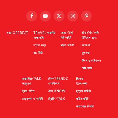
Facebook
YouTube
X
Instagram
Pinterest
(Twitter)
খবর-OFFBEAT
TRAVEL-অফবিট
ভোজ-ON
জীব-ON শৈলী
চলো-চলি
ফিট-বাইট
ফিটনেস ফান্ডা
যাত্রা-মন্ত্র
রান্না-ঝটপট
রূপকথা
রঙ-রীতি
চুপকথা
টিপস এন্ড ট্রিকস
স্মার্ট-মানি
অ্যাস্ট্রো-TALK
টেক-TRENDZ
মিক্স-৪
আয়ুরেখা
এআইভার্স
ইচ্ছে-ডানা
গ্রহ-গণিত
টেক-KNOW
চুম্বক কাহিনি
তত্ত্বকথা ও কাহিনী
ট্রেন্ডিং-TALK
লাইম লাইট
সাফল্যের দিশারি