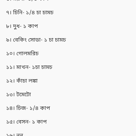
৭। চিনি- ১/৪ চা চামচ
৮। দুধ- ১ কাপ
৯। বেকিং সোডা- ১ চা চামচ
১০। গোলমরিচ
১১। মাখন- ১চা চামচ
১২। কাঁচা লঙ্কা
১৩। টমেটো
১৪। চিজ- ১/৪ কাপ
১৫। বেসন- ১ কাপ
১৬। নুন