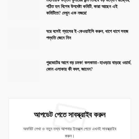
মহানায়ক উত্তম কুমারের জন্মশতবর্ষে বড় উদ্যোগ রাজ্যের,
গঠিত হল বিশেষ উপদেষ্টা কমিটি, কারা আছেন এই
কমিটিতে? দেখুন এক নজরে!
ঘরে বসেই গ্যাসের ই-কেওয়াইসি করুন, ধাপে ধাপে সহজ
পদ্ধতি জেনে নিন
পুরভোটের আগে বড় চমক! কলকাতা–হাওড়ায় বাড়ছে ওয়ার্ড,
কোন এলাকায় কী বদল, জানেন?
আপডেট পেতে সাবস্ক্রাইব করুন
অফবিট লেখা ও নতুন তথ্য আপনার ইনবক্সে পেতে এখনই সাবস্ক্রাইব
করুন।