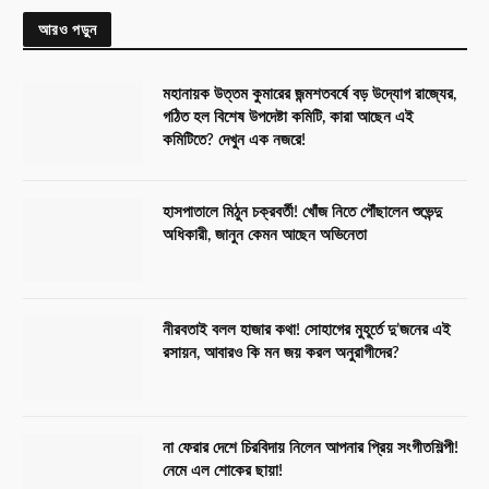
আরও পড়ুন
মহানায়ক উত্তম কুমারের জন্মশতবর্ষে বড় উদ্যোগ রাজ্যের,
গঠিত হল বিশেষ উপদেষ্টা কমিটি, কারা আছেন এই
কমিটিতে? দেখুন এক নজরে!
হাসপাতালে মিঠুন চক্রবর্তী! খোঁজ নিতে পৌঁছালেন শুভেন্দু
অধিকারী, জানুন কেমন আছেন অভিনেতা
নীরবতাই বলল হাজার কথা! সোহাগের মুহূর্তে দু’জনের এই
রসায়ন, আবারও কি মন জয় করল অনুরাগীদের?
না ফেরার দেশে চিরবিদায় নিলেন আপনার প্রিয় সংগীতশিল্পী!
নেমে এল শোকের ছায়া!