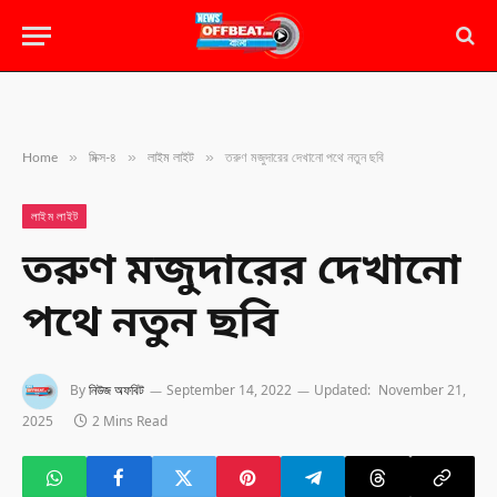
»
»
»
Home
মিক্স-৪
লাইম লাইট
তরুণ মজুদারের দেখানো পথে নতুন ছবি
লাইম লাইট
তরুণ মজুদারের দেখানো
পথে নতুন ছবি
By
নিউজ অফবিট
September 14, 2022
Updated:
November 21,
2025
2 Mins Read