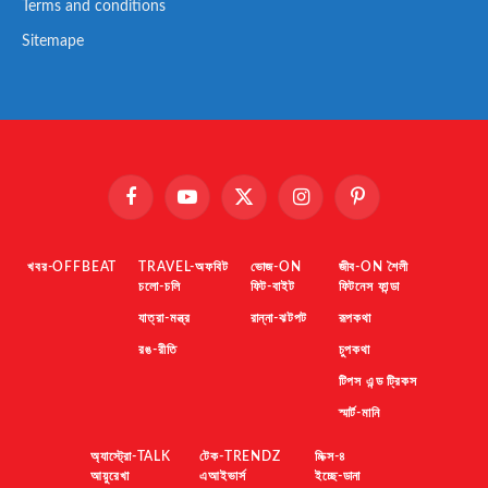
Terms and conditions
Sitemape
Facebook
YouTube
X
Instagram
Pinterest
(Twitter)
খবর-OFFBEAT
TRAVEL-অফবিট
ভোজ-ON
জীব-ON শৈলী
চলো-চলি
ফিট-বাইট
ফিটনেস ফান্ডা
যাত্রা-মন্ত্র
রান্না-ঝটপট
রূপকথা
রঙ-রীতি
চুপকথা
টিপস এন্ড ট্রিকস
স্মার্ট-মানি
অ্যাস্ট্রো-TALK
টেক-TRENDZ
মিক্স-৪
আয়ুরেখা
এআইভার্স
ইচ্ছে-ডানা