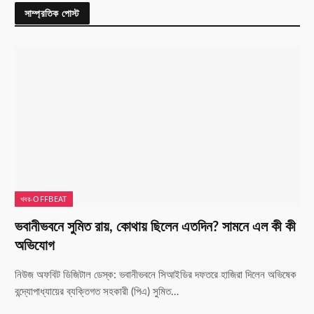
সাম্প্রতিক পোস্ট
খবর-OFFBEAT
ভবানীভবনে সুমিত রায়, কোথায় ছিলেন এতদিন? সামনে এল কী কী
অভিযোগ
নিউজ অফবিট ডিজিটাল ডেস্ক: ভবানীভবনে সিআইডির দফতরে হাজিরা দিলেন অভিষেক
বন্দ্যোপাধ্যায়ের ব্যক্তিগত সহকারী (পিএ) সুমিত…