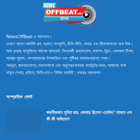
NewsOffBeat-এ স্বাগতম।
এখানে পাবেন অফবিট গল্প, ভ্রমণ, সংস্কৃতি, রীতি-নীতি, খাবার এবং জীবনযাপনের নানা দিক।
সঙ্গে রয়েছে প্রযুক্তির সর্বশেষ আপডেট, ভিন্নধর্মী খাদ্যাভ্যাস, ফ্যাশন ট্রেন্ড, মেকআপ টিপস,
স্বাস্থ্য-সুরক্ষা, যোগব্যায়ামের উপকারিতা এবং পুষ্টিকর খাদ্যসংক্রান্ত তথ্য।
অদ্ভুত, ব্যবহারযোগ্য, মনভোলানো এবং অনুপ্রেরণাদায়ক কনটেন্টের জন্য, আমাদের সঙ্গে
থাকুন লেখায়, ছবিতে, ভিডিওতে— নিউজ অফবিট : খবরের স্বাদবদল
সাম্প্রতিক পোস্ট
ভবানীভবনে সুমিত রায়, কোথায় ছিলেন এতদিন? সামনে এল
কী কী অভিযোগ