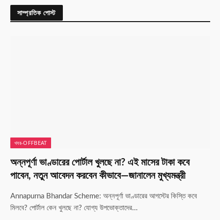
সাম্প্রতিক পোস্ট
খবর-OFFBEAT
অন্নপূর্ণা ভাণ্ডারের পোর্টাল খুলছে না? এই মাসের টাকা কবে
পাবেন, নতুন আবেদন করবেন কীভাবে—জানালেন মুখ্যমন্ত্রী
Annapurna Bhandar Scheme: অন্নপূর্ণা ভাণ্ডারের আগস্টের কিস্তি কবে
মিলবে? পোর্টাল কেন খুলছে না? যোগ্য উপভোক্তাদের…