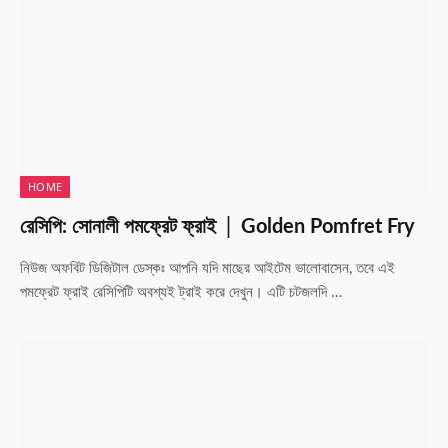
HOME
রেসিপি: সোনালী পমফ্রেট ফ্রাই │ Golden Pomfret Fry
নিউজ অফবিট ডিজিটাল ডেস্কঃ আপনি যদি মাছের আইটেম ভালোবাসেন, তবে এই
পমফ্রেট ফ্রাই রেসিপিটি অবশ্যই ট্রাই করে দেখুন। এটি চটজলদি …