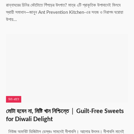
রান্নাঘরের চিনির কৌটোতে পিঁপড়ের উৎপাত? মাত্র ২টি প্রাকৃতিক উপাদানেই মিলবে
স্থায়ী সমাধান—জানুন Ant Prevention Kitchen-এর সহজ ও নিরাপদ ঘরোয়া
উপায়…
ফিট-বাইট
মোটা হবেন না, মিষ্টি খান নিশ্চিন্তে │ Guilt-Free Sweets
for Diwali Delight
নিউজ অফবিট ডিজিটাল ডেস্কঃ সামনেই দীপাবলি। আলোর উৎসব। দীপাবলি মানেই