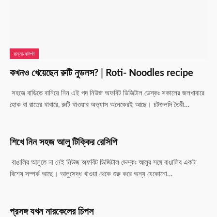
রান্না-ঝটপট
কখনও খেয়েছেন রুটি নুডলস?│Roti- Noodles recipe
সহজে বাড়িতে বানিয়ে নিন এই পদ নিউজ অফবিট ডিজিটাল ডেস্কঃ সকালের জলখাবারে
হোক বা রাতের খাবারে, রুটি খাওয়ার অভ্যাস অনেকেরই আছে। চটজলদি তৈরী…
শিখে নিন সহজ আলু টিক্কির রেসিপি
বাঙালির আলুতে না নেই নিউজ অফবিট ডিজিটাল ডেস্কঃ আলুর সঙ্গে বাঙালির একটা
বিশেষ সম্পর্ক আছে। আলুসেদ্ধ খাওয়া থেকে শুরু করে অন্য যেকোনো…
প্রসঙ্গ যখন নারকেলের চিপস