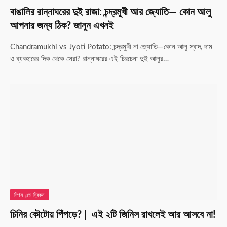
বাঙালির রান্নাঘরের দুই রাজা: চন্দ্রমুখী আর জ্যোতি— কোন আলু
আপনার জন্য ঠিক? জানুন এখনই
Chandramukhi vs Jyoti Potato: চন্দ্রমুখী না জ্যোতি—কোন আলু স্বাদ, দাম
ও ব্যবহারের দিক থেকে সেরা? রান্নাঘরের এই চিরচেনা দুই আলুর…
টিপস এন্ড ট্রিকস
চিনির কৌটোয় পিঁপড়ে? | এই ২টি জিনিস রাখলেই আর আসবে না!