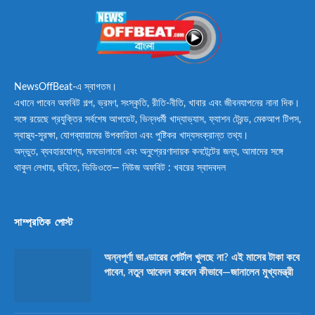
NewsOffBeat-এ স্বাগতম।
এখানে পাবেন অফবিট গল্প, ভ্রমণ, সংস্কৃতি, রীতি-নীতি, খাবার এবং জীবনযাপনের নানা দিক।
সঙ্গে রয়েছে প্রযুক্তির সর্বশেষ আপডেট, ভিন্নধর্মী খাদ্যাভ্যাস, ফ্যাশন ট্রেন্ড, মেকআপ টিপস,
স্বাস্থ্য-সুরক্ষা, যোগব্যায়ামের উপকারিতা এবং পুষ্টিকর খাদ্যসংক্রান্ত তথ্য।
অদ্ভুত, ব্যবহারযোগ্য, মনভোলানো এবং অনুপ্রেরণাদায়ক কনটেন্টের জন্য, আমাদের সঙ্গে
থাকুন লেখায়, ছবিতে, ভিডিওতে— নিউজ অফবিট : খবরের স্বাদবদল
সাম্প্রতিক পোস্ট
অন্নপূর্ণা ভাণ্ডারের পোর্টাল খুলছে না? এই মাসের টাকা কবে
পাবেন, নতুন আবেদন করবেন কীভাবে—জানালেন মুখ্যমন্ত্রী