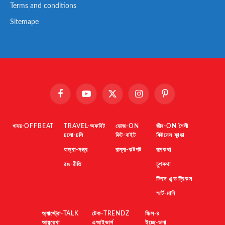
Terms and conditions
Sitemape
Facebook
YouTube
X
Instagram
Pinterest
(Twitter)
খবর-OFFBEAT
TRAVEL-অফবিট
ভোজ-ON
জীব-ON শৈলী
চলো-চলি
ফিট-বাইট
ফিটনেস ফান্ডা
যাত্রা-মন্ত্র
রান্না-ঝটপট
রূপকথা
রঙ-রীতি
চুপকথা
টিপস এন্ড ট্রিকস
স্মার্ট-মানি
অ্যাস্ট্রো-TALK
টেক-TRENDZ
মিক্স-৪
আয়ুরেখা
এআইভার্স
ইচ্ছে-ডানা