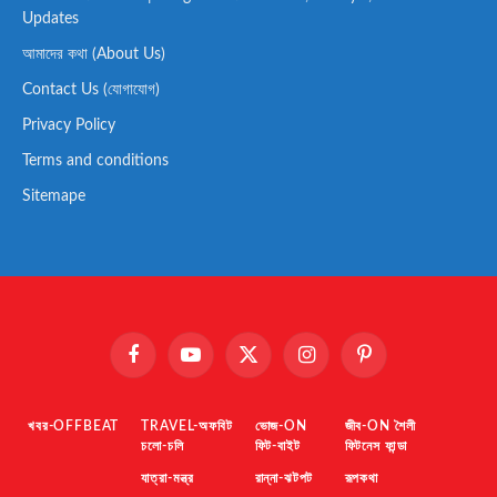
Updates
আমাদের কথা (About Us)
Contact Us (যোগাযোগ)
Privacy Policy
Terms and conditions
Sitemape
Facebook
YouTube
X
Instagram
Pinterest
(Twitter)
খবর-OFFBEAT
TRAVEL-অফবিট
ভোজ-ON
জীব-ON শৈলী
চলো-চলি
ফিট-বাইট
ফিটনেস ফান্ডা
যাত্রা-মন্ত্র
রান্না-ঝটপট
রূপকথা