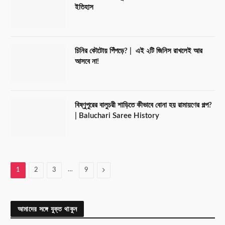
ইতিহাস
চিনির কৌটোয় পিঁপড়ে? | এই ২টি জিনিস রাখলেই আর
আসবে না!
বিষ্ণুপুরের বালুচরী শাড়িতে কীভাবে বোনা হয় রামায়ণের গল্প?
| Baluchari Saree History
…
Next
1
2
3
9
আমাদের সঙ্গে যুক্ত থাকুন