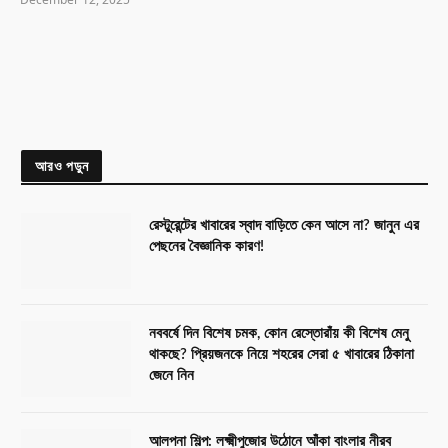
আরও পড়ুন
রেস্টুরেন্টের খাবারের স্বাদ বাড়িতে কেন আসে না? জানুন এর
পেছনের বৈজ্ঞানিক কারণ!
নববর্ষে দিন বিশেষ চমক, কোন রেস্তোরাঁয় কী বিশেষ মেনু
থাকছে? প্রিয়জনকে নিয়ে শহরের সেরা ৫ খাবারের ঠিকানা
জেনে নিন
আলপনা শিল্প: লক্ষ্মীপুজোর উঠোনে আঁকা বাংলার নীরব