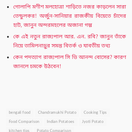
গোলাপি মণীশ মলহোত্রা শাড়িতে নজর কাড়লেন সারা
তেন্ডুলকর! অর্জুন-সানিয়ার রাজকীয় বিয়েতে চাঁদের
হাট, জানুন অন্দরমহলের অজানা গল্প
কে এই নতুন রাজ্যপাল আর. এন. রবি? জানুন তাঁকে
নিয়ে তামিলনাড়ুর সমস্ত বিতর্ক ও যাবতীয় তথ্য
কেন পদত্যাগ রাজ্যপাল সি ভি আনন্দ বোসের? কারণ
জানলে চমকে উঠবেন!
bengali food
Chandramukhi Potato
Cooking Tips
Food Comparison
Indian Potatoes
Jyoti Potato
kitchen tips
Potato Comparison