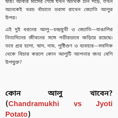
যায়। আবার মাসের শেষে যখন আর্থিক টান পড়ে, তখন
অনেকেই খরচ বাঁচাতে ভরসা রাখেন জ্যোতি আলুর
উপর।
এই দুই ধরনের আলু—চন্দ্রমুখী ও জ্যোতি—বাঙালির
নিত্যদিনের জীবনের সঙ্গে গভীরভাবে জড়িয়ে রয়েছে।
তবে প্রশ্ন হলো, স্বাদ, দাম, পুষ্টিগুণ ও ব্যবহার—সবদিক
থেকে বিচার করলে কোন আলুটি আপনার জন্য বেশি
উপযুক্ত?
কোন আলু খাবেন?
(
Chandramukhi vs Jyoti
Potato
)