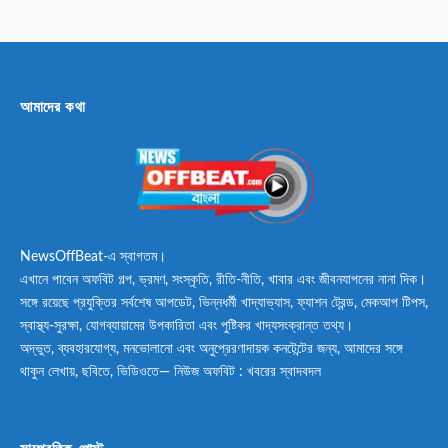
আমাদের কথা
NewsOffBeat-এ স্বাগতম।
এখানে পাবেন অফবিট গল্প, ভ্রমণ, সংস্কৃতি, রীতি-নীতি, খাবার এবং জীবনযাপনের নানা দিক।
সঙ্গে রয়েছে প্রযুক্তির সর্বশেষ আপডেট, ভিন্নধর্মী খাদ্যাভ্যাস, ফ্যাশন ট্রেন্ড, মেকআপ টিপস,
স্বাস্থ্য-সুরক্ষা, যোগব্যায়ামের উপকারিতা এবং পুষ্টিকর খাদ্যসংক্রান্ত তথ্য।
অদ্ভুত, ব্যবহারযোগ্য, মনভোলানো এবং অনুপ্রেরণাদায়ক কনটেন্টের জন্য, আমাদের সঙ্গে
থাকুন লেখায়, ছবিতে, ভিডিওতে— নিউজ অফবিট : খবরের স্বাদবদল
সাম্প্রতিক পোস্ট