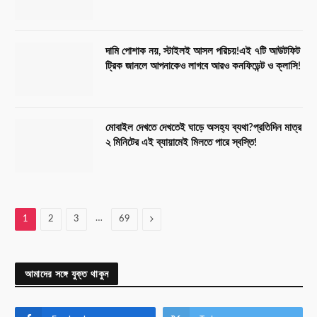
দামি পোশাক নয়, স্টাইলই আসল পরিচয়!এই ৭টি আউটফিট
ট্রিক জানলে আপনাকেও লাগবে আরও কনফিডেন্ট ও ক্লাসি!
মোবাইল দেখতে দেখতেই ঘাড়ে অসহ্য ব্যথা?প্রতিদিন মাত্র
২ মিনিটের এই ব্যায়ামেই মিলতে পারে স্বস্তি!
…
Next
1
2
3
69
আমাদের সঙ্গে যুক্ত থাকুন