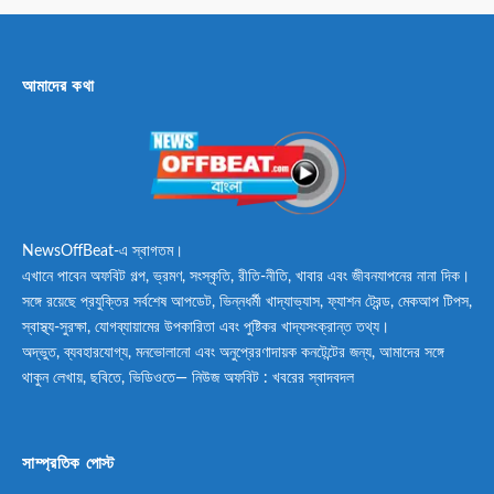
আমাদের কথা
NewsOffBeat-এ স্বাগতম।
এখানে পাবেন অফবিট গল্প, ভ্রমণ, সংস্কৃতি, রীতি-নীতি, খাবার এবং জীবনযাপনের নানা দিক।
সঙ্গে রয়েছে প্রযুক্তির সর্বশেষ আপডেট, ভিন্নধর্মী খাদ্যাভ্যাস, ফ্যাশন ট্রেন্ড, মেকআপ টিপস,
স্বাস্থ্য-সুরক্ষা, যোগব্যায়ামের উপকারিতা এবং পুষ্টিকর খাদ্যসংক্রান্ত তথ্য।
অদ্ভুত, ব্যবহারযোগ্য, মনভোলানো এবং অনুপ্রেরণাদায়ক কনটেন্টের জন্য, আমাদের সঙ্গে
থাকুন লেখায়, ছবিতে, ভিডিওতে— নিউজ অফবিট : খবরের স্বাদবদল
সাম্প্রতিক পোস্ট