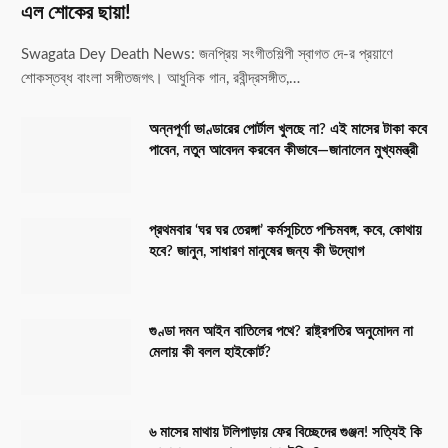
এল শোকের ছায়া!
Swagata Dey Death News: জনপ্রিয় সংগীতশিল্পী স্বাগত দে-র প্রয়াণে
শোকস্তব্ধ বাংলা সঙ্গীতজগৎ। আধুনিক গান, রবীন্দ্রসঙ্গীত,…
অন্নপূর্ণা ভাণ্ডারের পোর্টাল খুলছে না? এই মাসের টাকা কবে
পাবেন, নতুন আবেদন করবেন কীভাবে—জানালেন মুখ্যমন্ত্রী
প্রথমবার ‘ঘর ঘর তেরঙ্গা’ কর্মসূচিতে পশ্চিমবঙ্গ, কবে, কোথায়
হবে? জানুন, সাধারণ মানুষের জন্য কী উদ্যোগ
গুণ্ডা দমন আইন বাতিলের পথে? রাষ্ট্রপতির অনুমোদন না
মেলায় কী বলল হাইকোর্ট?
৬ মাসের মাথায় টলিপাড়ায় ফের বিচ্ছেদের গুঞ্জন! সত্যিই কি