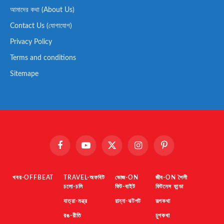
আমাদের কথা (About Us)
Contact Us (যোগাযোগ)
Privacy Policy
Terms and conditions
Sitemape
Facebook
YouTube
X
Instagram
Pinterest
(Twitter)
খবর-OFFBEAT
TRAVEL-অফবিট
ভোজ-ON
জীব-ON শৈলী
চলো-চলি
ফিট-বাইট
ফিটনেস ফান্ডা
যাত্রা-মন্ত্র
রান্না-ঝটপট
রূপকথা
রঙ-রীতি
চুপকথা