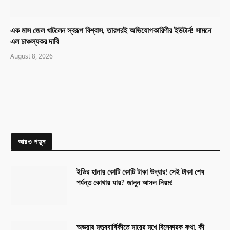
এক মাস জেল খাটলেন স্বরূপ বিশ্বাস, তারপরই অভিযোগকারিণীর ইউটার্ন! সামনে
এল চাঞ্চল্যকর দাবি
August 8, 2026
আরও পড়ুন
ইডির হানায় কোটি কোটি টাকা উদ্ধার! সেই টাকা শেষ
পর্যন্ত কোথায় যায়? জানুন আসল নিয়ম!
অভয়ার মৃত্যুবার্ষিকীতে মায়ের মুখে বিস্ফোরক কথা, কী