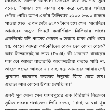
রেস্তোরাঁর মালিক অনির্বাণ সেনগুপ্ত চরম হতাশার সুরে
বলেন, “আমরা তো ব্যবসা বন্ধ করে দেওয়ার পর্যায়ে
পৌঁছে গেছি। আগে একটা সিলিন্ডার ২২০০-২৩০০ টাকায়
পাওয়া যেত। এখন সেটা ৩২০০ টাকা হয়ে গেল। সারাদিনে
আমাদের অন্তত তিনটে কমার্শিয়াল সিলিন্ডার লাগে।
একদিনেই যদি গ্যাসের পেছনে ৩ হাজার টাকা বেশি খরচ
হয়, তাহলে আমরা কর্মচারীদের বেতন দেব কোথা থেকে?
আর নিজেদেরই বা লাভ (Profit) কী থাকবে? খাবারের
দাম তো আমরা রাতারাতি আকাশছোঁয়া করতে পারি না,
তাহলে খদ্দের আসবে না। বাধ্য হয়ে আমাদের আবার সেই
পুরোনো আমলের কয়লার উনুনেই ফিরে যেতে হবে।
এছাড়া আর কোনো উপায় দেখছি না।”
একই সুর শোনা গেল যাদবপুরের এক বিরিয়ানি বিক্রেতা
সুমিত দাসের গলাতেও। তিনি বলেন, “দাদা, আমরা খুব