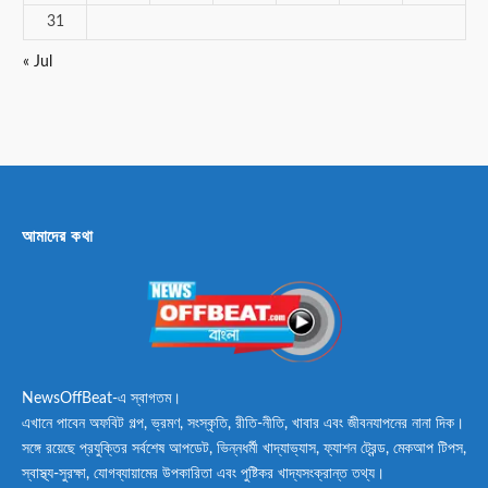
31
« Jul
আমাদের কথা
NewsOffBeat-এ স্বাগতম।
এখানে পাবেন অফবিট গল্প, ভ্রমণ, সংস্কৃতি, রীতি-নীতি, খাবার এবং জীবনযাপনের নানা দিক।
সঙ্গে রয়েছে প্রযুক্তির সর্বশেষ আপডেট, ভিন্নধর্মী খাদ্যাভ্যাস, ফ্যাশন ট্রেন্ড, মেকআপ টিপস,
স্বাস্থ্য-সুরক্ষা, যোগব্যায়ামের উপকারিতা এবং পুষ্টিকর খাদ্যসংক্রান্ত তথ্য।