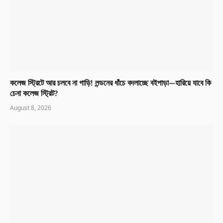
কলেজ স্ট্রিটে আর চলবে না গাড়ি! লন্ডনের ধাঁচে বদলাচ্ছে বইপাড়া—হারিয়ে যাবে কি
চেনা কলেজ স্ট্রিট?
August 8, 2026