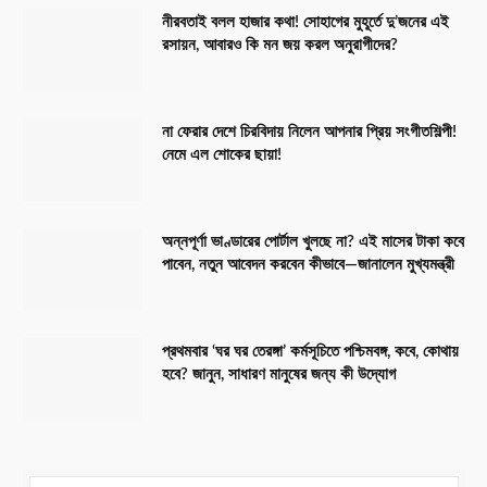
নীরবতাই বলল হাজার কথা! সোহাগের মুহূর্তে দু’জনের এই
রসায়ন, আবারও কি মন জয় করল অনুরাগীদের?
না ফেরার দেশে চিরবিদায় নিলেন আপনার প্রিয় সংগীতশিল্পী!
নেমে এল শোকের ছায়া!
অন্নপূর্ণা ভাণ্ডারের পোর্টাল খুলছে না? এই মাসের টাকা কবে
পাবেন, নতুন আবেদন করবেন কীভাবে—জানালেন মুখ্যমন্ত্রী
প্রথমবার ‘ঘর ঘর তেরঙ্গা’ কর্মসূচিতে পশ্চিমবঙ্গ, কবে, কোথায়
হবে? জানুন, সাধারণ মানুষের জন্য কী উদ্যোগ