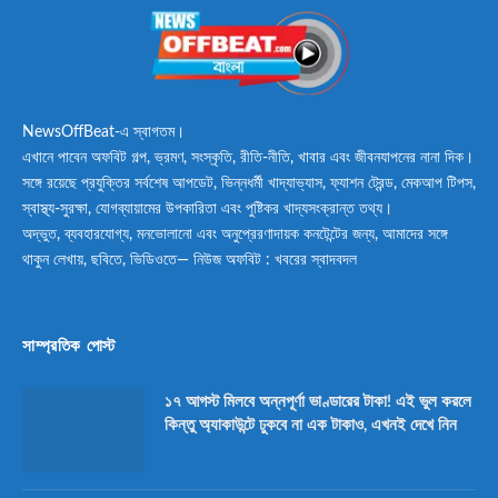
NewsOffBeat-এ স্বাগতম।
এখানে পাবেন অফবিট গল্প, ভ্রমণ, সংস্কৃতি, রীতি-নীতি, খাবার এবং জীবনযাপনের নানা দিক।
সঙ্গে রয়েছে প্রযুক্তির সর্বশেষ আপডেট, ভিন্নধর্মী খাদ্যাভ্যাস, ফ্যাশন ট্রেন্ড, মেকআপ টিপস,
স্বাস্থ্য-সুরক্ষা, যোগব্যায়ামের উপকারিতা এবং পুষ্টিকর খাদ্যসংক্রান্ত তথ্য।
অদ্ভুত, ব্যবহারযোগ্য, মনভোলানো এবং অনুপ্রেরণাদায়ক কনটেন্টের জন্য, আমাদের সঙ্গে
থাকুন লেখায়, ছবিতে, ভিডিওতে— নিউজ অফবিট : খবরের স্বাদবদল
সাম্প্রতিক পোস্ট
১৭ আগস্ট মিলবে অন্নপূর্ণা ভাণ্ডারের টাকা! এই ভুল করলে
কিন্তু অ্যাকাউন্টে ঢুকবে না এক টাকাও, এখনই দেখে নিন