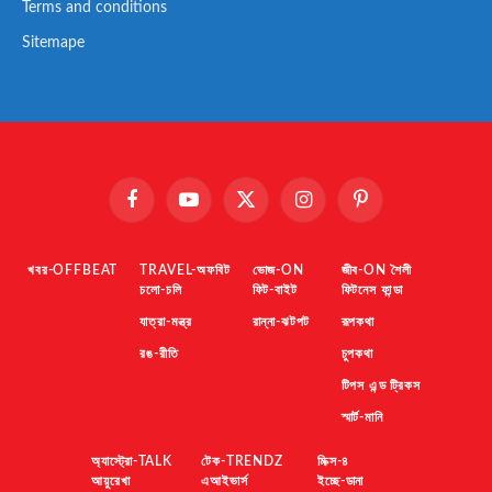
Terms and conditions
Sitemape
Facebook
YouTube
X
Instagram
Pinterest
(Twitter)
খবর-OFFBEAT
TRAVEL-অফবিট
ভোজ-ON
জীব-ON শৈলী
চলো-চলি
ফিট-বাইট
ফিটনেস ফান্ডা
যাত্রা-মন্ত্র
রান্না-ঝটপট
রূপকথা
রঙ-রীতি
চুপকথা
টিপস এন্ড ট্রিকস
স্মার্ট-মানি
অ্যাস্ট্রো-TALK
টেক-TRENDZ
মিক্স-৪
আয়ুরেখা
এআইভার্স
ইচ্ছে-ডানা