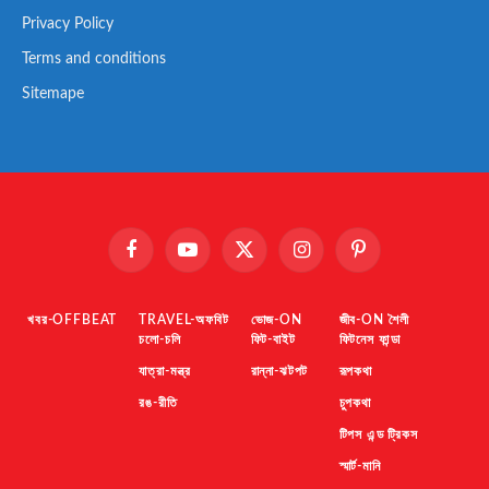
Privacy Policy
Terms and conditions
Sitemape
Facebook
YouTube
X
Instagram
Pinterest
(Twitter)
খবর-OFFBEAT
TRAVEL-অফবিট
ভোজ-ON
জীব-ON শৈলী
চলো-চলি
ফিট-বাইট
ফিটনেস ফান্ডা
যাত্রা-মন্ত্র
রান্না-ঝটপট
রূপকথা
রঙ-রীতি
চুপকথা
টিপস এন্ড ট্রিকস
স্মার্ট-মানি