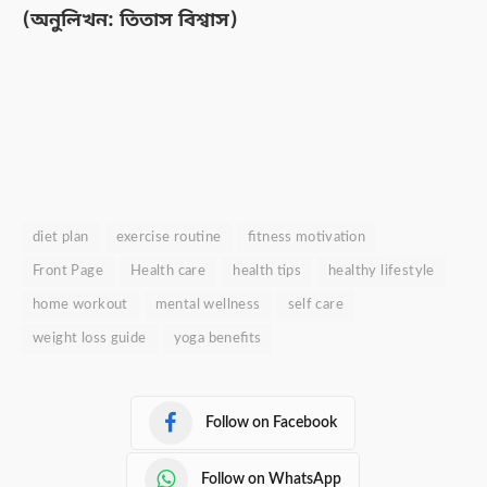
(অনুলিখন: তিতাস বিশ্বাস)
diet plan
exercise routine
fitness motivation
Front Page
Health care
health tips
healthy lifestyle
home workout
mental wellness
self care
weight loss guide
yoga benefits
Follow on Facebook
Follow on WhatsApp