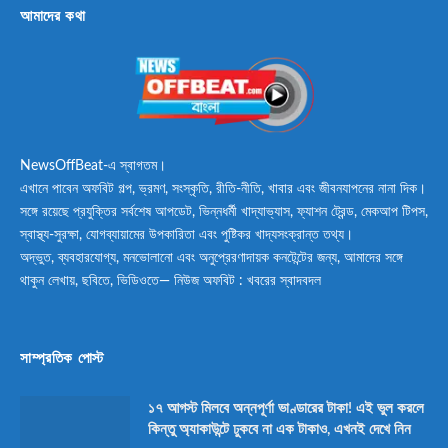
আমাদের কথা
NewsOffBeat-এ স্বাগতম।
এখানে পাবেন অফবিট গল্প, ভ্রমণ, সংস্কৃতি, রীতি-নীতি, খাবার এবং জীবনযাপনের নানা দিক।
সঙ্গে রয়েছে প্রযুক্তির সর্বশেষ আপডেট, ভিন্নধর্মী খাদ্যাভ্যাস, ফ্যাশন ট্রেন্ড, মেকআপ টিপস,
স্বাস্থ্য-সুরক্ষা, যোগব্যায়ামের উপকারিতা এবং পুষ্টিকর খাদ্যসংক্রান্ত তথ্য।
অদ্ভুত, ব্যবহারযোগ্য, মনভোলানো এবং অনুপ্রেরণাদায়ক কনটেন্টের জন্য, আমাদের সঙ্গে
থাকুন লেখায়, ছবিতে, ভিডিওতে— নিউজ অফবিট : খবরের স্বাদবদল
সাম্প্রতিক পোস্ট
১৭ আগস্ট মিলবে অন্নপূর্ণা ভাণ্ডারের টাকা! এই ভুল করলে
কিন্তু অ্যাকাউন্টে ঢুকবে না এক টাকাও, এখনই দেখে নিন