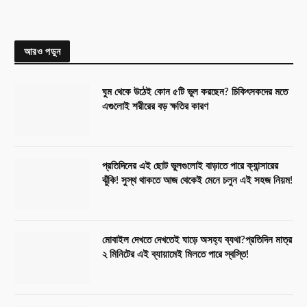
আরও পড়ুন
ঘুম থেকে উঠেই কোন ৫টি ভুল করছেন? চিকিৎসকদের মতে
এগুলোই শরীরের বড় ক্ষতির কারণ
প্রতিদিনের এই ছোট ভুলগুলোই বাড়াতে পারে ক্যান্সারের
ঝুঁকি! সুস্থ থাকতে আজ থেকেই মেনে চলুন এই সহজ নিয়ম!
মোবাইল দেখতে দেখতেই ঘাড়ে অসহ্য ব্যথা?প্রতিদিন মাত্র
২ মিনিটের এই ব্যায়ামেই মিলতে পারে স্বস্তি!