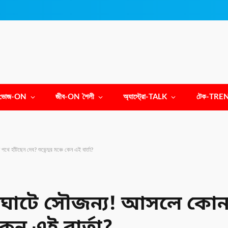
ভোজ-ON
জীব-ON শৈলী
অ্যাস্ট্রো-TALK
টেক-TRE
ে হাঁটছেন দেব? শুভেন্দুর মঞ্চে কেন এই বার্তা?
লাঘাটে সৌজন্য! আসলে কোন