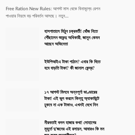
Free Ration New Rules: আগস্ট মাস থেকে বিনামূল্যে রেশন
পাওয়ার নিয়মে বড় পরিবর্তন আসছে। নতুন…
হাসপাতালে মিঠুন চক্রবর্তী! খোঁজ নিতে
পৌঁছালেন শুভেন্দু অধিকারী, জানুন কেমন
আছেন অভিনেতা
ইউপিআইএ টাকা পাঠান? এবার কি দিতে
হবে বাড়তি টাকা? কী জানাল কেন্দ্র?
১৭ আগস্ট মিলবে অন্নপূর্ণা ভাণ্ডারের
টাকা! এই ভুল করলে কিন্তু অ্যাকাউন্টে
ঢুকবে না এক টাকাও, এখনই দেখে নিন
নীরবতাই বলল হাজার কথা! সোহাগের
মুহূর্তে দু’জনের এই রসায়ন, আবারও কি মন