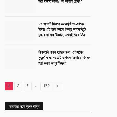
হবে বাড়তি টাকা? কী জানাল কেন্দ্র?
১৭ আগস্ট মিলবে অন্নপূর্ণা ভাণ্ডারের
টাকা! এই ভুল করলে কিন্তু অ্যাকাউন্টে
ঢুকবে না এক টাকাও, এখনই দেখে নিন
নীরবতাই বলল হাজার কথা! সোহাগের
মুহূর্তে দু’জনের এই রসায়ন, আবারও কি মন
জয় করল অনুরাগীদের?
…
Next
1
2
3
170
আমাদের সঙ্গে যুক্ত থাকুন