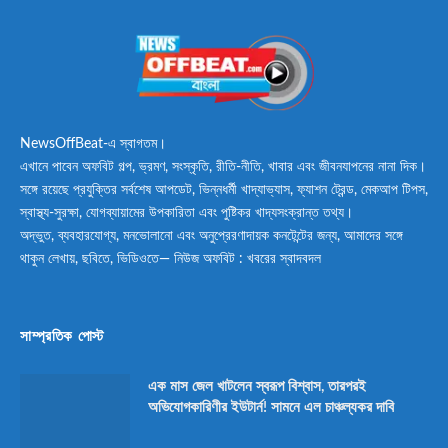
NewsOffBeat-এ স্বাগতম।
এখানে পাবেন অফবিট গল্প, ভ্রমণ, সংস্কৃতি, রীতি-নীতি, খাবার এবং জীবনযাপনের নানা দিক।
সঙ্গে রয়েছে প্রযুক্তির সর্বশেষ আপডেট, ভিন্নধর্মী খাদ্যাভ্যাস, ফ্যাশন ট্রেন্ড, মেকআপ টিপস,
স্বাস্থ্য-সুরক্ষা, যোগব্যায়ামের উপকারিতা এবং পুষ্টিকর খাদ্যসংক্রান্ত তথ্য।
অদ্ভুত, ব্যবহারযোগ্য, মনভোলানো এবং অনুপ্রেরণাদায়ক কনটেন্টের জন্য, আমাদের সঙ্গে
থাকুন লেখায়, ছবিতে, ভিডিওতে— নিউজ অফবিট : খবরের স্বাদবদল
সাম্প্রতিক পোস্ট
এক মাস জেল খাটলেন স্বরূপ বিশ্বাস, তারপরই
অভিযোগকারিণীর ইউটার্ন! সামনে এল চাঞ্চল্যকর দাবি