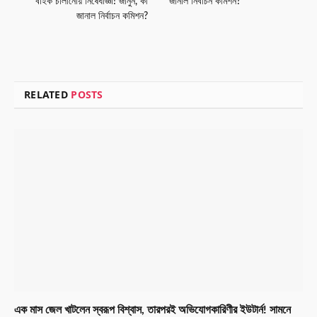
বাইক চালানোয় নিষেধাজ্ঞা! জানুন, কী
জানাল নির্বাচন কমিশন?
জানাল নির্বাচন কমিশন?
RELATED
POSTS
এক মাস জেল খাটলেন স্বরূপ বিশ্বাস, তারপরই অভিযোগকারিণীর ইউটার্ন! সামনে