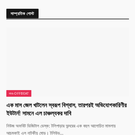
সাম্প্রতিক পোস্ট
খবর-OFFBEAT
এক মাস জেল খাটলেন স্বরূপ বিশ্বাস, তারপরই অভিযোগকারিণীর
ইউটার্ন! সামনে এল চাঞ্চল্যকর দাবি
নিউজ অফবিট ডিজিটাল ডেস্ক: টলিপাড়ার অন্দরের এক বহুল আলোচিত মামলায়
আচমকাই এল নাটকীয় মোড়। টলিউড…