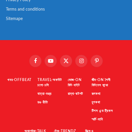
Terms and conditions
Sitemape
Facebook
YouTube
X
Instagram
Pinterest
(Twitter)
খবর-OFFBEAT
TRAVEL-অফবিট
ভোজ-ON
জীব-ON শৈলী
চলো-চলি
ফিট-বাইট
ফিটনেস ফান্ডা
যাত্রা-মন্ত্র
রান্না-ঝটপট
রূপকথা
রঙ-রীতি
চুপকথা
টিপস এন্ড ট্রিকস
স্মার্ট-মানি
অ্যাস্ট্রো-TALK
টেক-TRENDZ
মিক্স-৪