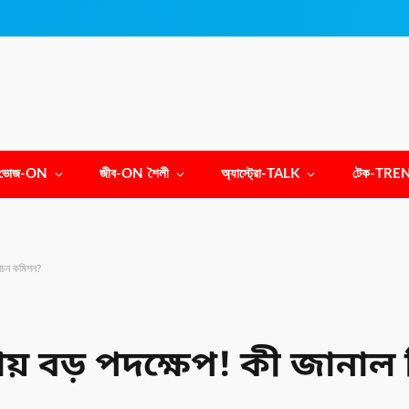
ভোজ-ON
জীব-ON শৈলী
অ্যাস্ট্রো-TALK
টেক-TRE
র্বাচন কমিশন?
ষায় বড় পদক্ষেপ! কী জানাল ন