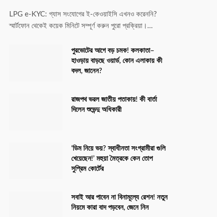
LPG e-KYC: গ্যাস সংযোগের ই-কেওয়াইসি এখনও করেননি?
স্মার্টফোন থেকেই কয়েক মিনিটে সম্পূর্ণ করুন পুরো প্রক্রিয়া।…
পুরভোটের আগে বড় চমক! কলকাতা–
হাওড়ায় বাড়ছে ওয়ার্ড, কোন এলাকায় কী
বদল, জানেন?
রাজপথ ভরল জাতীয় পতাকায়! কী বার্তা
দিলেন শুভেন্দু অধিকারী
‘ডিম নিয়ে ভয়? স্বাধীনতা সংগ্রামীরা গুলি
খেয়েছেন!’ মহুয়া মৈত্রকে কেন তোপ
সুপ্রিম কোর্টের
সবাই আর পাবেন না বিনামূল্যে রেশন! নতুন
নিয়মে কারা বাদ পড়বেন, জেনে নিন