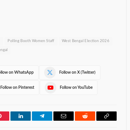
s
Polling Booth Women Staff
West Bengal Election 2026
ngal
ollow on WhatsApp
Follow on X (Twitter)
Follow on Pinterest
Follow on YouTube
Pinterest
LinkedIn
Telegram
Email
Reddit
Copy
Link