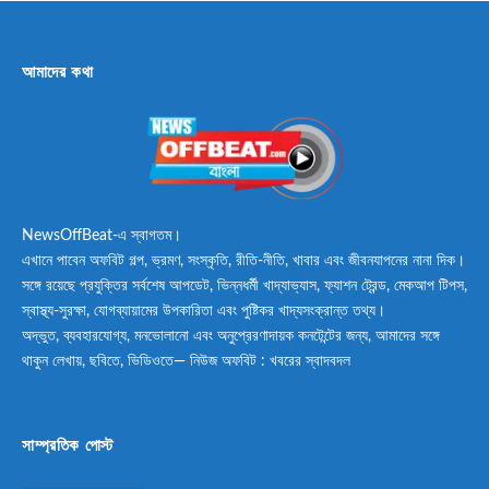
আমাদের কথা
NewsOffBeat-এ স্বাগতম।
এখানে পাবেন অফবিট গল্প, ভ্রমণ, সংস্কৃতি, রীতি-নীতি, খাবার এবং জীবনযাপনের নানা দিক।
সঙ্গে রয়েছে প্রযুক্তির সর্বশেষ আপডেট, ভিন্নধর্মী খাদ্যাভ্যাস, ফ্যাশন ট্রেন্ড, মেকআপ টিপস,
স্বাস্থ্য-সুরক্ষা, যোগব্যায়ামের উপকারিতা এবং পুষ্টিকর খাদ্যসংক্রান্ত তথ্য।
অদ্ভুত, ব্যবহারযোগ্য, মনভোলানো এবং অনুপ্রেরণাদায়ক কনটেন্টের জন্য, আমাদের সঙ্গে
থাকুন লেখায়, ছবিতে, ভিডিওতে— নিউজ অফবিট : খবরের স্বাদবদল
সাম্প্রতিক পোস্ট