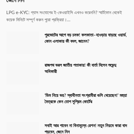
জেনে নিন
LPG e-KYC: গ্যাস সংযোগের ই-কেওয়াইসি এখনও করেননি? স্মার্টফোন থেকেই
কয়েক মিনিটে সম্পূর্ণ করুন পুরো প্রক্রিয়া।…
পুরভোটের আগে বড় চমক! কলকাতা–হাওড়ায় বাড়ছে ওয়ার্ড,
কোন এলাকায় কী বদল, জানেন?
রাজপথ ভরল জাতীয় পতাকায়! কী বার্তা দিলেন শুভেন্দু
অধিকারী
‘ডিম নিয়ে ভয়? স্বাধীনতা সংগ্রামীরা গুলি খেয়েছেন!’ মহুয়া
মৈত্রকে কেন তোপ সুপ্রিম কোর্টের
সবাই আর পাবেন না বিনামূল্যে রেশন! নতুন নিয়মে কারা বাদ
পড়বেন, জেনে নিন