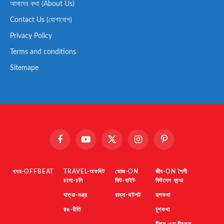
আমাদের কথা (About Us)
Contact Us (যোগাযোগ)
Privacy Policy
Terms and conditions
Sitemape
Facebook
YouTube
X
Instagram
Pinterest
(Twitter)
খবর-OFFBEAT
TRAVEL-অফবিট
ভোজ-ON
জীব-ON শৈলী
চলো-চলি
ফিট-বাইট
ফিটনেস ফান্ডা
যাত্রা-মন্ত্র
রান্না-ঝটপট
রূপকথা
রঙ-রীতি
চুপকথা
টিপস এন্ড ট্রিকস