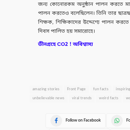
জন্য কোনোরকম অনুষ্ঠান পালন করতে মা
পালন করতেও বলেছিলেন। তিনি তার ছাত্রছাত
শিক্ষক, শিক্ষিকাদের উদ্দেশ্যে পালন করতে
দিবস পালিত হয় সমারোহে।
ভীনগ্রহে CO2 ! অবিশ্বাস্য
amazing stories
Front Page
fun facts
inspirin
unbelievable news
viral trends
weird facts
wo
Follow on Facebook
F