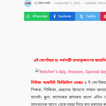
By
নিউজ অফবিট
September 5, 2022
Updated:
Nove
WhatsApp
Facebook
Twitter
৫ই সেপ্টেম্বর ড: সর্বপল্লী রাধাকৃষ্ণাণের জ
নিউজ
অফবিট
ডিজিটাল
ডেস্কঃ
৫ ই সেপ্টেম
শিক্ষক, শিক্ষিকা, গুরুদের উদ্দেশ্যে সম্মান জ
মতোই। স্কুল, কলেজের ক্লাসরুম গুলো এদি
মাসখানেক আগে থেকে মহড়া দিয়ে কত রকমের কত অনুষ্