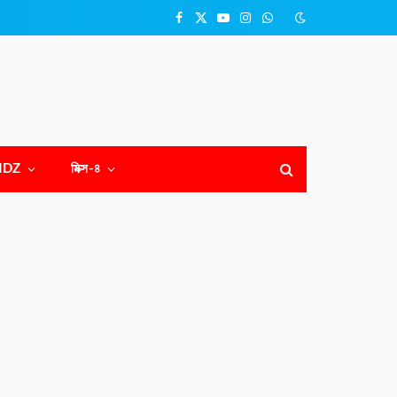
Facebook
X
YouTube
Instagram
WhatsApp
(Twitter)
NDZ
মিক্স-৪