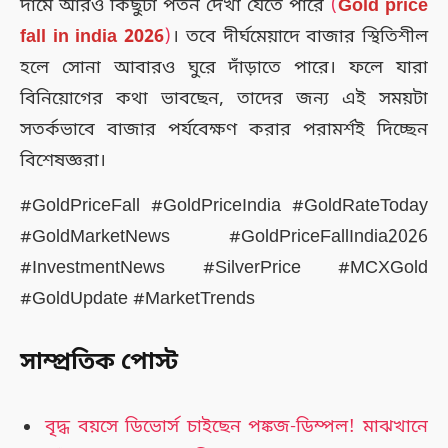
দামে আরও কিছুটা পতন দেখা যেতে পারে
(
Gold price
fall in india 2026
)
। তবে দীর্ঘমেয়াদে বাজার স্থিতিশীল
হলে সোনা আবারও ঘুরে দাঁড়াতে পারে। ফলে যারা
বিনিয়োগের কথা ভাবছেন, তাদের জন্য এই সময়টা
সতর্কভাবে বাজার পর্যবেক্ষণ করার পরামর্শই দিচ্ছেন
বিশেষজ্ঞরা।
#GoldPriceFall #GoldPriceIndia #GoldRateToday
#GoldMarketNews #GoldPriceFallIndia2026
#InvestmentNews #SilverPrice #MCXGold
#GoldUpdate #MarketTrends
সাম্প্রতিক পোস্ট
বৃদ্ধ বয়সে ডিভোর্স চাইছেন পঙ্কজ-ডিম্পল! মাঝখানে