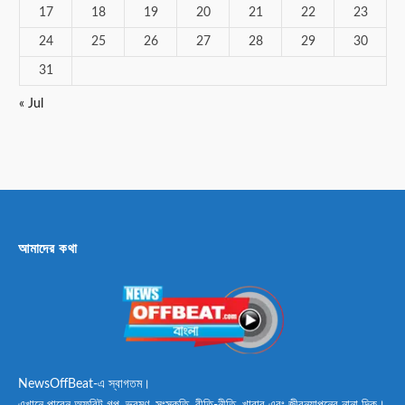
17
18
19
20
21
22
23
24
25
26
27
28
29
30
31
« Jul
আমাদের কথা
NewsOffBeat-এ স্বাগতম।
এখানে পাবেন অফবিট গল্প, ভ্রমণ, সংস্কৃতি, রীতি-নীতি, খাবার এবং জীবনযাপনের নানা দিক।