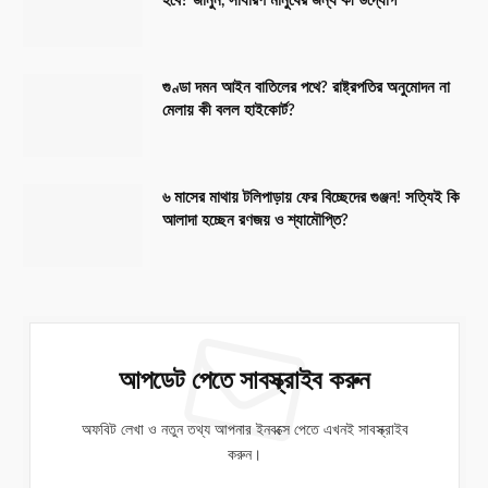
হবে? জানুন, সাধারণ মানুষের জন্য কী উদ্যোগ
গুণ্ডা দমন আইন বাতিলের পথে? রাষ্ট্রপতির অনুমোদন না
মেলায় কী বলল হাইকোর্ট?
৬ মাসের মাথায় টলিপাড়ায় ফের বিচ্ছেদের গুঞ্জন! সত্যিই কি
আলাদা হচ্ছেন রণজয় ও শ্যামৌপ্তি?
আপডেট পেতে সাবস্ক্রাইব করুন
অফবিট লেখা ও নতুন তথ্য আপনার ইনবক্সে পেতে এখনই সাবস্ক্রাইব
করুন।