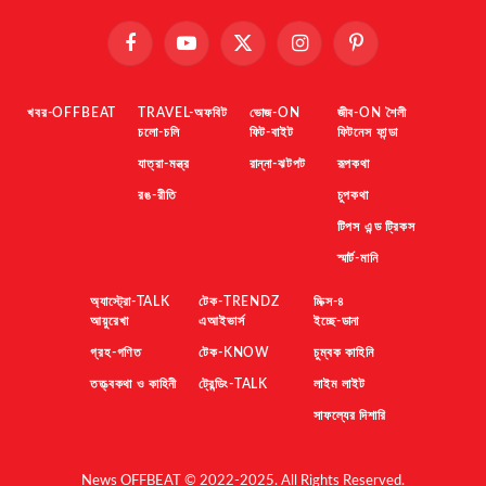
Facebook
YouTube
X
Instagram
Pinterest
(Twitter)
খবর-OFFBEAT
TRAVEL-অফবিট
ভোজ-ON
জীব-ON শৈলী
চলো-চলি
ফিট-বাইট
ফিটনেস ফান্ডা
যাত্রা-মন্ত্র
রান্না-ঝটপট
রূপকথা
রঙ-রীতি
চুপকথা
টিপস এন্ড ট্রিকস
স্মার্ট-মানি
অ্যাস্ট্রো-TALK
টেক-TRENDZ
মিক্স-৪
আয়ুরেখা
এআইভার্স
ইচ্ছে-ডানা
গ্রহ-গণিত
টেক-KNOW
চুম্বক কাহিনি
তত্ত্বকথা ও কাহিনী
ট্রেন্ডিং-TALK
লাইম লাইট
সাফল্যের দিশারি
News OFFBEAT © 2022-2025. All Rights Reserved.