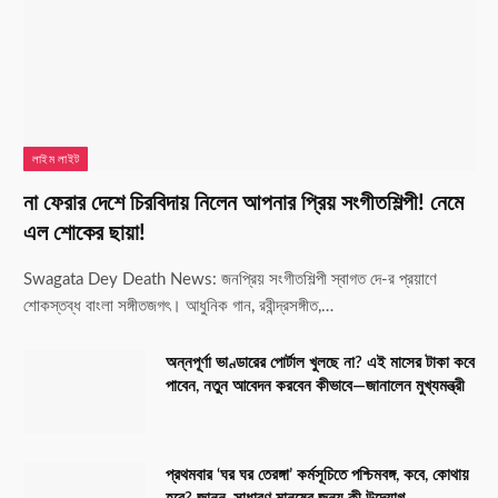
লাইম লাইট
না ফেরার দেশে চিরবিদায় নিলেন আপনার প্রিয় সংগীতশিল্পী! নেমে
এল শোকের ছায়া!
Swagata Dey Death News: জনপ্রিয় সংগীতশিল্পী স্বাগত দে-র প্রয়াণে
শোকস্তব্ধ বাংলা সঙ্গীতজগৎ। আধুনিক গান, রবীন্দ্রসঙ্গীত,…
অন্নপূর্ণা ভাণ্ডারের পোর্টাল খুলছে না? এই মাসের টাকা কবে
পাবেন, নতুন আবেদন করবেন কীভাবে—জানালেন মুখ্যমন্ত্রী
প্রথমবার ‘ঘর ঘর তেরঙ্গা’ কর্মসূচিতে পশ্চিমবঙ্গ, কবে, কোথায়