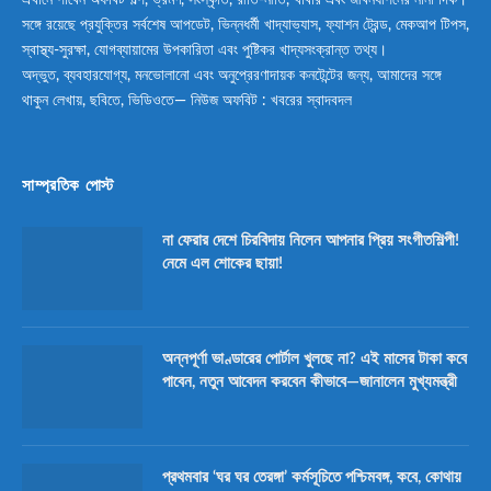
সঙ্গে রয়েছে প্রযুক্তির সর্বশেষ আপডেট, ভিন্নধর্মী খাদ্যাভ্যাস, ফ্যাশন ট্রেন্ড, মেকআপ টিপস,
স্বাস্থ্য-সুরক্ষা, যোগব্যায়ামের উপকারিতা এবং পুষ্টিকর খাদ্যসংক্রান্ত তথ্য।
অদ্ভুত, ব্যবহারযোগ্য, মনভোলানো এবং অনুপ্রেরণাদায়ক কনটেন্টের জন্য, আমাদের সঙ্গে
থাকুন লেখায়, ছবিতে, ভিডিওতে— নিউজ অফবিট : খবরের স্বাদবদল
সাম্প্রতিক পোস্ট
না ফেরার দেশে চিরবিদায় নিলেন আপনার প্রিয় সংগীতশিল্পী!
নেমে এল শোকের ছায়া!
অন্নপূর্ণা ভাণ্ডারের পোর্টাল খুলছে না? এই মাসের টাকা কবে
পাবেন, নতুন আবেদন করবেন কীভাবে—জানালেন মুখ্যমন্ত্রী
প্রথমবার ‘ঘর ঘর তেরঙ্গা’ কর্মসূচিতে পশ্চিমবঙ্গ, কবে, কোথায়