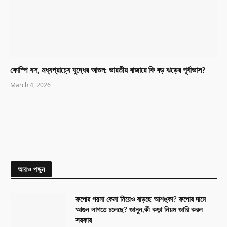
কোস্পি ধস, মধ্যপ্রাচ্যে যুদ্ধের আগুন: ভারতীয় বাজারে কি বড় ঝড়ের পূর্বাভাস?
March 4, 2026
আরও পড়ুন
রুপোর গয়না কেনা নিয়েও বাড়ছে আশঙ্কা? রুপোর দামে
আগুন লাগতে চলেছে? জানুন,কী কড়া নিয়ম জারি করল
সরকার