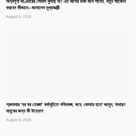
অন্নপূর্ণা ভাণ্ডারের পোর্টাল খুলছে না? এই মাসের টাকা কবে পাবেন, নতুন আবেদন
করবেন কীভাবে—জানালেন মুখ্যমন্ত্রী
August 6, 2026
প্রথমবার ‘ঘর ঘর তেরঙ্গা’ কর্মসূচিতে পশ্চিমবঙ্গ, কবে, কোথায় হবে? জানুন, সাধারণ
মানুষের জন্য কী উদ্যোগ
August 6, 2026