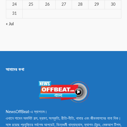
24
25
26
27
28
29
30
31
« Jul
আমাদের কথা
NewsOffBeat-এ স্বাগতম।
এখানে পাবেন অফবিট গল্প, ভ্রমণ, সংস্কৃতি, রীতি-নীতি, খাবার এবং জীবনযাপনের নানা দিক।
সঙ্গে রয়েছে প্রযুক্তির সর্বশেষ আপডেট, ভিন্নধর্মী খাদ্যাভ্যাস, ফ্যাশন ট্রেন্ড, মেকআপ টিপস,