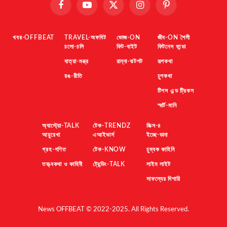
Facebook
YouTube
X
Instagram
Pinterest
(Twitter)
খবর-OFFBEAT
TRAVEL-অফবিট
ভোজ-ON
জীব-ON শৈলী
চলো-চলি
ফিট-বাইট
ফিটনেস ফান্ডা
যাত্রা-মন্ত্র
রান্না-ঝটপট
রূপকথা
রঙ-রীতি
চুপকথা
টিপস এন্ড ট্রিকস
স্মার্ট-মানি
অ্যাস্ট্রো-TALK
টেক-TRENDZ
মিক্স-৪
আয়ুরেখা
এআইভার্স
ইচ্ছে-ডানা
গ্রহ-গণিত
টেক-KNOW
চুম্বক কাহিনি
তত্ত্বকথা ও কাহিনী
ট্রেন্ডিং-TALK
লাইম লাইট
সাফল্যের দিশারি
News OFFBEAT © 2022-2025. All Rights Reserved.