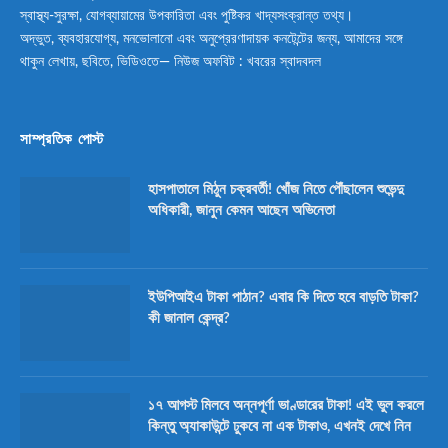
স্বাস্থ্য-সুরক্ষা, যোগব্যায়ামের উপকারিতা এবং পুষ্টিকর খাদ্যসংক্রান্ত তথ্য।
অদ্ভুত, ব্যবহারযোগ্য, মনভোলানো এবং অনুপ্রেরণাদায়ক কনটেন্টের জন্য, আমাদের সঙ্গে
থাকুন লেখায়, ছবিতে, ভিডিওতে— নিউজ অফবিট : খবরের স্বাদবদল
সাম্প্রতিক পোস্ট
হাসপাতালে মিঠুন চক্রবর্তী! খোঁজ নিতে পৌঁছালেন শুভেন্দু
অধিকারী, জানুন কেমন আছেন অভিনেতা
ইউপিআইএ টাকা পাঠান? এবার কি দিতে হবে বাড়তি টাকা?
কী জানাল কেন্দ্র?
১৭ আগস্ট মিলবে অন্নপূর্ণা ভাণ্ডারের টাকা! এই ভুল করলে
কিন্তু অ্যাকাউন্টে ঢুকবে না এক টাকাও, এখনই দেখে নিন