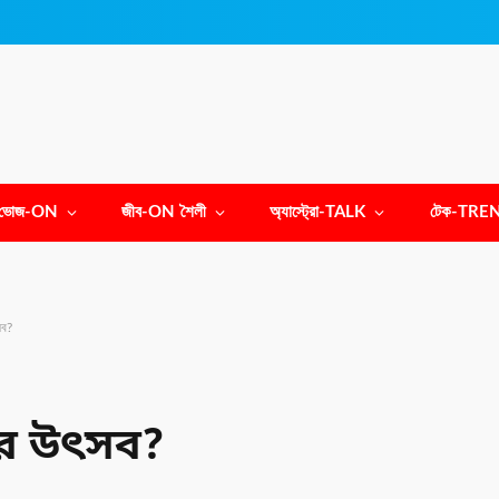
ভোজ-ON
জীব-ON শৈলী
অ্যাস্ট্রো-TALK
টেক-TRE
সব?
র উৎসব?