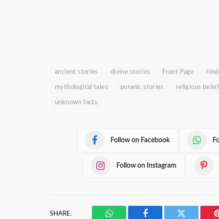
ancient stories
divine stories
Front Page
hind
mythological tales
puranic stories
religious belie
unknown facts
Follow on Facebook
F
Follow on Instagram
SHARE.