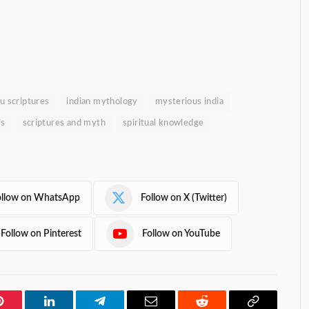
u scriptures
indian mythology
mysterious india
fs
scriptures and myth
spiritual knowledge
ollow on WhatsApp
Follow on X (Twitter)
Follow on Pinterest
Follow on YouTube