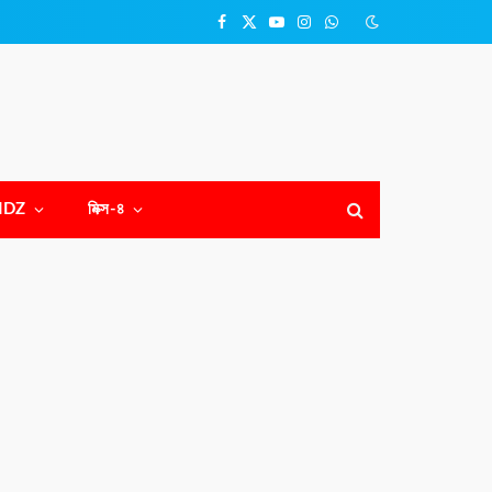
Facebook
X
YouTube
Instagram
WhatsApp
(Twitter)
NDZ
মিক্স-৪