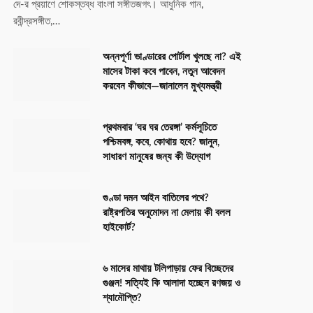
দে-র প্রয়াণে শোকস্তব্ধ বাংলা সঙ্গীতজগৎ। আধুনিক গান,
রবীন্দ্রসঙ্গীত,…
অন্নপূর্ণা ভাণ্ডারের পোর্টাল খুলছে না? এই
মাসের টাকা কবে পাবেন, নতুন আবেদন
করবেন কীভাবে—জানালেন মুখ্যমন্ত্রী
প্রথমবার ‘ঘর ঘর তেরঙ্গা’ কর্মসূচিতে
পশ্চিমবঙ্গ, কবে, কোথায় হবে? জানুন,
সাধারণ মানুষের জন্য কী উদ্যোগ
গুণ্ডা দমন আইন বাতিলের পথে?
রাষ্ট্রপতির অনুমোদন না মেলায় কী বলল
হাইকোর্ট?
৬ মাসের মাথায় টলিপাড়ায় ফের বিচ্ছেদের
গুঞ্জন! সত্যিই কি আলাদা হচ্ছেন রণজয় ও
শ্যামৌপ্তি?