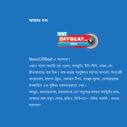
আমাদের কথা
NewsOffBeat-এ স্বাগতম।
এখানে পাবেন অফবিট গল্প, ভ্রমণ, সংস্কৃতি, রীতি-নীতি, খাবার এবং
জীবনযাপনের নানা দিক। সঙ্গে রয়েছে প্রযুক্তির সর্বশেষ আপডেট, ভিন্নধর্মী
খাদ্যাভ্যাস, ফ্যাশন ট্রেন্ড, মেকআপ টিপস, স্বাস্থ্য-সুরক্ষা, যোগব্যায়ামের
উপকারিতা এবং পুষ্টিকর খাদ্যসংক্রান্ত তথ্য।
অদ্ভুত, ব্যবহারযোগ্য, মনভোলানো এবং অনুপ্রেরণাদায়ক কনটেন্টের জন্য,
আমাদের সঙ্গে থাকুন লেখায়, ছবিতে, ভিডিওতে— নিউজ অফবিট : খবরের
স্বাদবদল