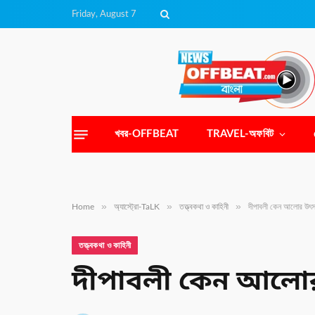
Friday, August 7
খবর-OFFBEAT
TRAVEL-অফবিট
»
»
»
Home
অ্যাস্ট্রো-TaLK
তত্ত্বকথা ও কাহিনী
দীপাবলী কেন আলোর উৎ
তত্ত্বকথা ও কাহিনী
দীপাবলী কেন আলো