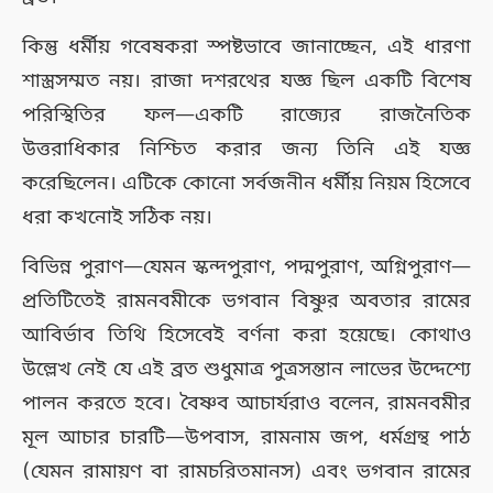
কিন্তু ধর্মীয় গবেষকরা স্পষ্টভাবে জানাচ্ছেন, এই ধারণা
শাস্ত্রসম্মত নয়। রাজা দশরথের যজ্ঞ ছিল একটি বিশেষ
পরিস্থিতির ফল—একটি রাজ্যের রাজনৈতিক
উত্তরাধিকার নিশ্চিত করার জন্য তিনি এই যজ্ঞ
করেছিলেন। এটিকে কোনো সর্বজনীন ধর্মীয় নিয়ম হিসেবে
ধরা কখনোই সঠিক নয়।
বিভিন্ন পুরাণ—যেমন স্কন্দপুরাণ, পদ্মপুরাণ, অগ্নিপুরাণ—
প্রতিটিতেই রামনবমীকে ভগবান বিষ্ণুর অবতার রামের
আবির্ভাব তিথি হিসেবেই বর্ণনা করা হয়েছে। কোথাও
উল্লেখ নেই যে এই ব্রত শুধুমাত্র পুত্রসন্তান লাভের উদ্দেশ্যে
পালন করতে হবে। বৈষ্ণব আচার্যরাও বলেন, রামনবমীর
মূল আচার চারটি—উপবাস, রামনাম জপ, ধর্মগ্রন্থ পাঠ
(যেমন রামায়ণ বা রামচরিতমানস) এবং ভগবান রামের