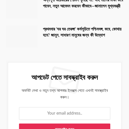
অন্নপূর্ণা ভাণ্ডারের পোর্টাল খুলছে না? এই মাসের টাকা কবে
পাবেন, নতুন আবেদন করবেন কীভাবে—জানালেন মুখ্যমন্ত্রী
প্রথমবার ‘ঘর ঘর তেরঙ্গা’ কর্মসূচিতে পশ্চিমবঙ্গ, কবে, কোথায়
হবে? জানুন, সাধারণ মানুষের জন্য কী উদ্যোগ
আপডেট পেতে সাবস্ক্রাইব করুন
অফবিট লেখা ও নতুন তথ্য আপনার ইনবক্সে পেতে এখনই সাবস্ক্রাইব
করুন।