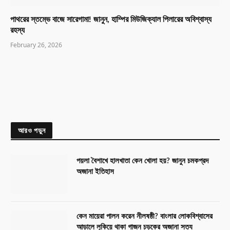
পাথরের স্তম্ভে বাজে সারেগামা! জানুন, হাম্পির মিউজিক্যাল পিলারের অবিশ্বাস্য
রহস্য
February 26, 2026
আরও পড়ুন
পয়লা বৈশাখে হালখাতা কেন খোলা হয়? জানুন চমকপ্রদ
অজানা ইতিহাস
কেন মায়েরা পালন করেন নীলষষ্ঠী? বাংলার লোকবিশ্বাসের
আড়ালে লুকিয়ে থাকা গাজন চড়কের অজানা সত্য