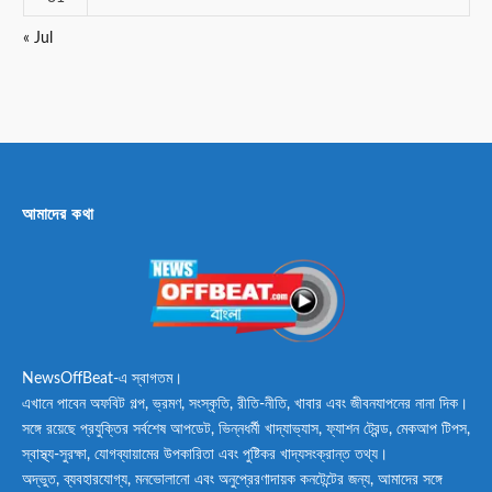
« Jul
আমাদের কথা
NewsOffBeat-এ স্বাগতম।
এখানে পাবেন অফবিট গল্প, ভ্রমণ, সংস্কৃতি, রীতি-নীতি, খাবার এবং জীবনযাপনের নানা দিক।
সঙ্গে রয়েছে প্রযুক্তির সর্বশেষ আপডেট, ভিন্নধর্মী খাদ্যাভ্যাস, ফ্যাশন ট্রেন্ড, মেকআপ টিপস,
স্বাস্থ্য-সুরক্ষা, যোগব্যায়ামের উপকারিতা এবং পুষ্টিকর খাদ্যসংক্রান্ত তথ্য।
অদ্ভুত, ব্যবহারযোগ্য, মনভোলানো এবং অনুপ্রেরণাদায়ক কনটেন্টের জন্য, আমাদের সঙ্গে