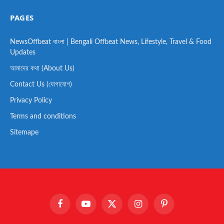
PAGES
NewsOffbeat বাংলা | Bengali Offbeat News, Lifestyle, Travel & Food
Updates
আমাদের কথা (About Us)
Contact Us (যোগাযোগ)
Privacy Policy
Terms and conditions
Sitemape
Facebook
YouTube
X
Instagram
Pinterest
(Twitter)