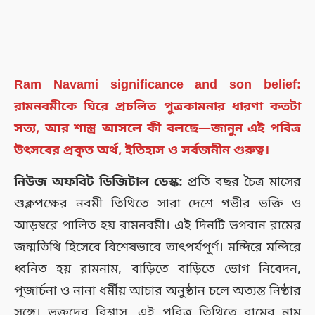
Ram Navami significance and son belief:
রামনবমীকে ঘিরে প্রচলিত পুত্রকামনার ধারণা কতটা
সত্য, আর শাস্ত্র আসলে কী বলছে—জানুন এই পবিত্র
উৎসবের প্রকৃত অর্থ, ইতিহাস ও সর্বজনীন গুরুত্ব।
নিউজ অফবিট ডিজিটাল ডেস্ক:
প্রতি বছর চৈত্র মাসের
শুক্লপক্ষের নবমী তিথিতে সারা দেশে গভীর ভক্তি ও
আড়ম্বরে পালিত হয় রামনবমী। এই দিনটি ভগবান রামের
জন্মতিথি হিসেবে বিশেষভাবে তাৎপর্যপূর্ণ। মন্দিরে মন্দিরে
ধ্বনিত হয় রামনাম, বাড়িতে বাড়িতে ভোগ নিবেদন,
পূজার্চনা ও নানা ধর্মীয় আচার অনুষ্ঠান চলে অত্যন্ত নিষ্ঠার
সঙ্গে। ভক্তদের বিশ্বাস, এই পবিত্র তিথিতে রামের নাম