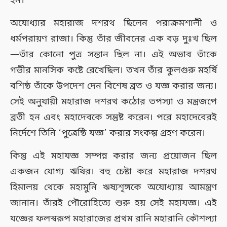
হন।
অযোধ্যার মহারাজ দশরথ ছিলেন পরাক্রমশালী ও
ধর্মপরায়ণ রাজা। কিন্তু তাঁর জীবনের এক বড় দুঃখ ছিল
—তাঁর কোনো পুত্র সন্তান ছিল না। এই অভাব তাঁকে
গভীর মানসিক কষ্টে রেখেছিল। তখন তাঁর কুলগুরু মহর্ষি
বশিষ্ঠ তাঁকে উপদেশ দেন বিশেষ ব্রত ও যজ্ঞ করার জন্য।
সেই অনুযায়ী মহারাজ দশরথ কঠোর তপস্যা ও মন্ত্রজপে
ব্রতী হন এবং মহাদেবকে সন্তুষ্ট করেন। পরে মহাদেবেরই
নির্দেশে তিনি ‘পুত্রেষ্ঠি যজ্ঞ’ করার সংকল্প গ্রহণ করেন।
কিন্তু এই মহাযজ্ঞ সম্পন্ন করার জন্য প্রয়োজন ছিল
একজন যোগ্য ঋষির। বহু চেষ্টা করে মহারাজ দশরথ
হিমালয় থেকে মহামুনি ঋষ্যশৃঙ্গকে অযোধ্যায় আমন্ত্রণ
জানান। তাঁরই পৌরোহিত্যে শুরু হয় সেই মহাযজ্ঞ। এই
যজ্ঞের ফলস্বরূপ মহারাজের প্রথম রানি মহারানি কৌশল্যা