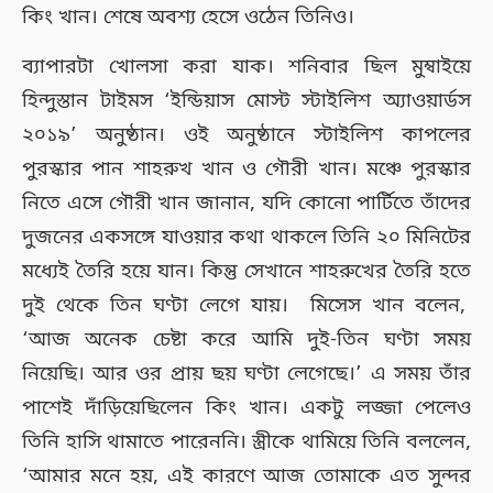
কিং খান। শেষে অবশ্য হেসে ওঠেন তিনিও।
ব্যাপারটা খোলসা করা যাক। শনিবার ছিল মুম্বাইয়ে
হিন্দুস্তান টাইমস ‘ইন্ডিয়াস মোস্ট স্টাইলিশ অ্যাওয়ার্ডস
২০১৯’ অনুষ্ঠান। ওই অনুষ্ঠানে স্টাইলিশ কাপলের
পুরস্কার পান শাহরুখ খান ও গৌরী খান। মঞ্চে পুরস্কার
নিতে এসে গৌরী খান জানান, যদি কোনো পার্টিতে তাঁদের
দুজনের একসঙ্গে যাওয়ার কথা থাকলে তিনি ২০ মিনিটের
মধ্যেই তৈরি হয়ে যান। কিন্তু সেখানে শাহরুখের তৈরি হতে
দুই থেকে তিন ঘণ্টা লেগে যায়। মিসেস খান বলেন,
‘আজ অনেক চেষ্টা করে আমি দুই-তিন ঘণ্টা সময়
নিয়েছি। আর ওর প্রায় ছয় ঘণ্টা লেগেছে।’ এ সময় তাঁর
পাশেই দাঁড়িয়েছিলেন কিং খান। একটু লজ্জা পেলেও
তিনি হাসি থামাতে পারেননি। স্ত্রীকে থামিয়ে তিনি বললেন,
‘আমার মনে হয়, এই কারণে আজ তোমাকে এত সুন্দর