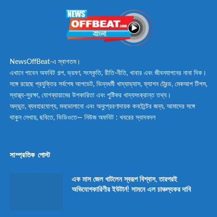
NewsOffBeat-এ স্বাগতম।
এখানে পাবেন অফবিট গল্প, ভ্রমণ, সংস্কৃতি, রীতি-নীতি, খাবার এবং জীবনযাপনের নানা দিক।
সঙ্গে রয়েছে প্রযুক্তির সর্বশেষ আপডেট, ভিন্নধর্মী খাদ্যাভ্যাস, ফ্যাশন ট্রেন্ড, মেকআপ টিপস,
স্বাস্থ্য-সুরক্ষা, যোগব্যায়ামের উপকারিতা এবং পুষ্টিকর খাদ্যসংক্রান্ত তথ্য।
অদ্ভুত, ব্যবহারযোগ্য, মনভোলানো এবং অনুপ্রেরণাদায়ক কনটেন্টের জন্য, আমাদের সঙ্গে
থাকুন লেখায়, ছবিতে, ভিডিওতে— নিউজ অফবিট : খবরের স্বাদবদল
সাম্প্রতিক পোস্ট
এক মাস জেল খাটলেন স্বরূপ বিশ্বাস, তারপরই
অভিযোগকারিণীর ইউটার্ন! সামনে এল চাঞ্চল্যকর দাবি