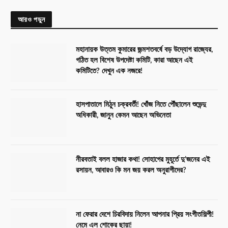
আরও পড়ুন
মহানায়ক উত্তম কুমারের জন্মশতবর্ষে বড় উদ্যোগ রাজ্যের,
গঠিত হল বিশেষ উপদেষ্টা কমিটি, কারা আছেন এই
কমিটিতে? দেখুন এক নজরে!
হাসপাতালে মিঠুন চক্রবর্তী! খোঁজ নিতে পৌঁছালেন শুভেন্দু
অধিকারী, জানুন কেমন আছেন অভিনেতা
নীরবতাই বলল হাজার কথা! সোহাগের মুহূর্তে দু’জনের এই
রসায়ন, আবারও কি মন জয় করল অনুরাগীদের?
না ফেরার দেশে চিরবিদায় নিলেন আপনার প্রিয় সংগীতশিল্পী!
নেমে এল শোকের ছায়া!