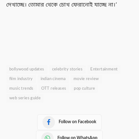
দেখাচ্ছে। তোমার থেকে চোখ ফেরানোই যাচ্ছে না।’
bollywood updates
celebrity stories
Entertainment
film industry
indian cinema
movie review
music trends
OTT releases
pop culture
web series guide
Follow on Facebook
Follow on WhatsApp