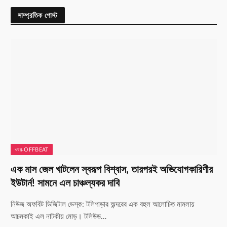
সাম্প্রতিক পোস্ট
খবর-OFFBEAT
এক মাস জেল খাটলেন স্বরূপ বিশ্বাস, তারপরই অভিযোগকারিণীর
ইউটার্ন! সামনে এল চাঞ্চল্যকর দাবি
নিউজ অফবিট ডিজিটাল ডেস্ক: টলিপাড়ার অন্দরের এক বহুল আলোচিত মামলায়
আচমকাই এল নাটকীয় মোড়। টলিউড…