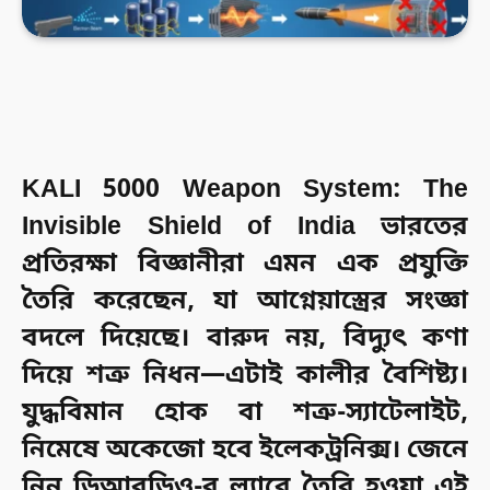
KALI 5000 Weapon System: The
Invisible Shield of India
ভারতের
প্রতিরক্ষা বিজ্ঞানীরা এমন এক প্রযুক্তি
তৈরি করেছেন, যা আগ্নেয়াস্ত্রের সংজ্ঞা
বদলে দিয়েছে। বারুদ নয়, বিদ্যুৎ কণা
দিয়ে শত্রু নিধন—এটাই কালীর বৈশিষ্ট্য।
যুদ্ধবিমান হোক বা শত্রু-স্যাটেলাইট,
নিমেষে অকেজো হবে ইলেকট্রনিক্স। জেনে
নিন ডিআরডিও-র ল্যাবে তৈরি হওয়া এই