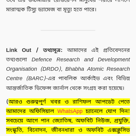
তবে এর উচ্চমাত্রার রেডিয়েশন মানুষের শরীরে লাগলে
মারাত্মক টিস্যু ড্যামেজ বা মৃত্যু হতে পারে।
Link Out / তথ্যসূত্র:
আমাদের এই প্রতিবেদনের
তথ্যগুলো
Defence Research and Development
Organisation (DRDO)
,
Bhabha Atomic Research
Centre (BARC)
-এর পাবলিক আর্কাইভ এবং বিভিন্ন
আন্তর্জাতিক ডিফেন্স জার্নাল থেকে সংগ্রহ করা হয়েছে।
(
আরও গুরুত্বপূর্ণ খবর ও রাশিফল আপডেট পেতে
আমাদের অফিসিয়াল
WhatsApp
চ্যানেলে যোগ দিন!
সবচেয়ে আগে পান জ্যোতিষ, অফবিট নিউজ, প্রযুক্তি,
সংস্কৃতি, বিনোদন, জীবনধারা ও অফবিট এক্সক্লুসিভ