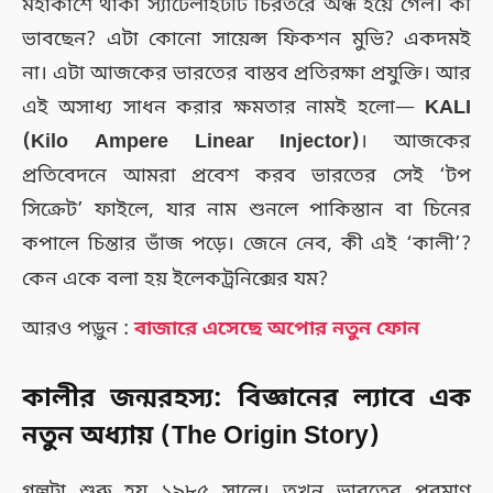
মহাকাশে থাকা স্যাটেলাইটটি চিরতরে অন্ধ হয়ে গেল। কী
ভাবছেন? এটা কোনো সায়েন্স ফিকশন মুভি? একদমই
না। এটা আজকের ভারতের বাস্তব প্রতিরক্ষা প্রযুক্তি। আর
এই অসাধ্য সাধন করার ক্ষমতার নামই হলো—
KALI
(Kilo Ampere Linear Injector)
। আজকের
প্রতিবেদনে আমরা প্রবেশ করব ভারতের সেই ‘টপ
সিক্রেট’ ফাইলে, যার নাম শুনলে পাকিস্তান বা চিনের
কপালে চিন্তার ভাঁজ পড়ে। জেনে নেব, কী এই ‘কালী’?
কেন একে বলা হয় ইলেকট্রনিক্সের যম?
আরও পড়ুন :
বাজারে এসেছে অপোর নতুন ফোন
কালীর জন্মরহস্য: বিজ্ঞানের ল্যাবে এক
নতুন অধ্যায় (The Origin Story)
গল্পটা শুরু হয় ১৯৮৫ সালে। তখন ভারতের পরমাণু