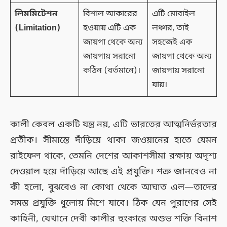
লিমমিটেশন
বিশাল আকারের
এটি মোবাইল
(Limitation)
হওয়ায় এটি এক
লঞ্চার, তাই
জায়গা থেকে অন্য
সহজেই এক
জায়গায় সরানো
জায়গা থেকে অন্য
কঠিন (বর্তমানে)।
জায়গায় সরানো
যায়।
কালী কেবল একটি যন্ত্র নয়, এটি ভারতের আত্মনির্ভরতার
প্রতীক। সীমান্তে দাঁড়িয়ে থাকা জওয়ানের হাতে যেমন
রাইফেল থাকে, তেমনি দেশের আকাশসীমা রক্ষায় অদৃশ্য
দেওয়াল হয়ে দাঁড়িয়ে আছে এই প্রযুক্তি। শত্রু জানবেও না
কী হলো, বুঝবেও না কোথা থেকে আঘাত এল—তাদের
সমস্ত প্রযুক্তি ধুলোয় মিশে যাবে। ঠিক যেন পুরাণের সেই
কাহিনী, যেখানে দেবী কালীর হুংকারে অশুভ শক্তি বিনাশ