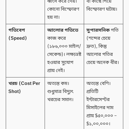
ধ্বংস করে দেয়।
বা কাছে গিয়ে
কোনো বিস্ফোরণ
বিস্ফোরণ ঘটায়।
হয় না।
গতিবেগ
আলোর গতিতে
সুপারসনিক
গতি
(Speed)
কাজ করে
(শব্দের চেয়ে
(১৮৬,০০০ মাইল/
দ্রুত), কিন্তু
সেকেন্ড)। লক্ষ্যভ্রষ্ট
আলোর গতির
হওয়ার সুযোগ
চেয়ে অনেক ধীর।
প্রায় নেই।
খরচ (Cost Per
অত্যন্ত কম।
অত্যন্ত বেশি।
Shot)
শুধুমাত্র বিদ্যুৎ
প্রতিটি
খরচের সমান।
ইন্টারসেপ্টর
মিসাইলের দাম
প্রায় $৫০,০০০ –
$১,০০,০০০।