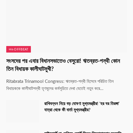
খবর-OFFBEAT
সংসদের পর এবার বিধানসভাতেও বেসুরো! ঋতব্রত-পন্থী কোন
তিন বিধায়ক কালীঘাটমুখী?
Ritabrata Trinamool Congress: ঋতব্রত-পন্থী হিসেবে পরিচিত তিন
বিধায়ককে কালীঘাটপন্থী তৃণমূলের কর্মসূচিতে দেখা যেতেই নতুন করে…
রাখিবন্ধন নিয়ে বড় ঘোষণা মুখ্যমন্ত্রীর! ‘হর ঘর তিরঙ্গা’
যাত্রা থেকে কী বার্তা মুখ্যমন্ত্রীর?