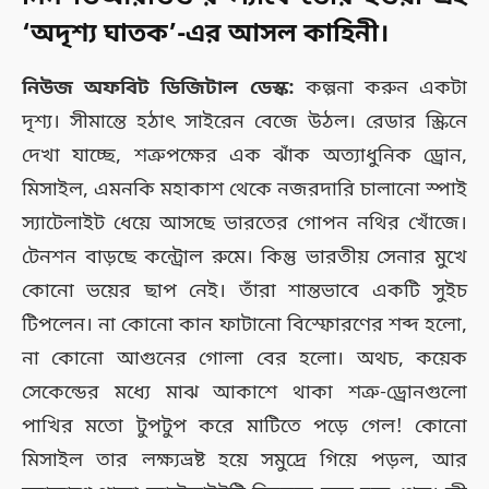
‘অদৃশ্য ঘাতক’-এর আসল কাহিনী।
নিউজ অফবিট ডিজিটাল ডেস্ক:
কল্পনা করুন একটা
দৃশ্য। সীমান্তে হঠাৎ সাইরেন বেজে উঠল। রেডার স্ক্রিনে
দেখা যাচ্ছে, শত্রুপক্ষের এক ঝাঁক অত্যাধুনিক ড্রোন,
মিসাইল, এমনকি মহাকাশ থেকে নজরদারি চালানো স্পাই
স্যাটেলাইট ধেয়ে আসছে ভারতের গোপন নথির খোঁজে।
টেনশন বাড়ছে কন্ট্রোল রুমে। কিন্তু ভারতীয় সেনার মুখে
কোনো ভয়ের ছাপ নেই। তাঁরা শান্তভাবে একটি সুইচ
টিপলেন। না কোনো কান ফাটানো বিস্ফোরণের শব্দ হলো,
না কোনো আগুনের গোলা বের হলো। অথচ, কয়েক
সেকেন্ডের মধ্যে মাঝ আকাশে থাকা শত্রু-ড্রোনগুলো
পাখির মতো টুপটুপ করে মাটিতে পড়ে গেল! কোনো
মিসাইল তার লক্ষ্যভ্রষ্ট হয়ে সমুদ্রে গিয়ে পড়ল, আর