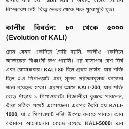
ভাষায় বলা হয়
“Soft Kill”
। অর্থাৎ, বাইরে কোনো
বিস্ফোরণ নেই, কিন্তু ভেতর থেকে শত্রু পুরোপুরি মৃত।
কালীর বিবর্তন: ৮০ থেকে ৫০০০
(Evolution of KALI)
রোম যেমন একদিনে তৈরি হয়নি, কালীও একদিনে
আজকের বিধ্বংসী রূপ পায়নি। এর যাত্রাপথ বেশ দীর্ঘ
এবং রোমাঞ্চকর।
KALI-80
ছিল প্রথম ভার্সন, যার শক্তি
ছিল ০.৪ গিগাওয়াট এবং মূলত পরীক্ষামূলক কাজের
জন্য ব্যবহৃত হতো। এরপর আসে
KALI-200
, যার শক্তি
বেড়ে দাঁড়ায় ১ গিগাওয়াটে। বিজ্ঞানীরা বুঝতে পারলেন,
তাঁরা সঠিক পথেই এগোচ্ছেন। এরপর তৈরি হয়
KALI-
1000
, যা ৩ গিগাওয়াট শক্তি উৎপন্ন করতে পারত। আর
বর্তমানে আলোচনার কেন্দ্রে রয়েছে
KALI-5000
। এর