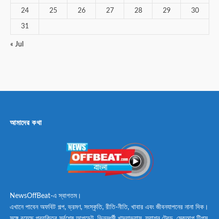
24
25
26
27
28
29
30
31
« Jul
আমাদের কথা
NewsOffBeat-এ স্বাগতম।
এখানে পাবেন অফবিট গল্প, ভ্রমণ, সংস্কৃতি, রীতি-নীতি, খাবার এবং জীবনযাপনের নানা দিক।
সঙ্গে রয়েছে প্রযুক্তির সর্বশেষ আপডেট, ভিন্নধর্মী খাদ্যাভ্যাস, ফ্যাশন ট্রেন্ড, মেকআপ টিপস,