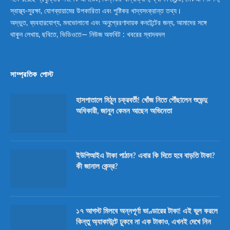
স্বাস্থ্য-সুরক্ষা, যোগব্যায়ামের উপকারিতা এবং পুষ্টিকর খাদ্যসংক্রান্ত তথ্য।
অদ্ভুত, ব্যবহারযোগ্য, মনভোলানো এবং অনুপ্রেরণাদায়ক কনটেন্টের জন্য, আমাদের সঙ্গে
থাকুন লেখায়, ছবিতে, ভিডিওতে— নিউজ অফবিট : খবরের স্বাদবদল
সাম্প্রতিক পোস্ট
হাসপাতালে মিঠুন চক্রবর্তী! খোঁজ নিতে পৌঁছালেন শুভেন্দু
অধিকারী, জানুন কেমন আছেন অভিনেতা
ইউপিআইএ টাকা পাঠান? এবার কি দিতে হবে বাড়তি টাকা?
কী জানাল কেন্দ্র?
১৭ আগস্ট মিলবে অন্নপূর্ণা ভাণ্ডারের টাকা! এই ভুল করলে
কিন্তু অ্যাকাউন্টে ঢুকবে না এক টাকাও, এখনই দেখে নিন