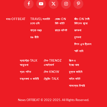
Facebook
YouTube
X
Instagram
Pinterest
(Twitter)
খবর-OFFBEAT
TRAVEL-অফবিট
ভোজ-ON
জীব-ON শৈলী
চলো-চলি
ফিট-বাইট
ফিটনেস ফান্ডা
যাত্রা-মন্ত্র
রান্না-ঝটপট
রূপকথা
রঙ-রীতি
চুপকথা
টিপস এন্ড ট্রিকস
স্মার্ট-মানি
অ্যাস্ট্রো-TALK
টেক-TRENDZ
মিক্স-৪
আয়ুরেখা
এআইভার্স
ইচ্ছে-ডানা
গ্রহ-গণিত
টেক-KNOW
চুম্বক কাহিনি
তত্ত্বকথা ও কাহিনী
ট্রেন্ডিং-TALK
লাইম লাইট
সাফল্যের দিশারি
News OFFBEAT © 2022-2025. All Rights Reserved.