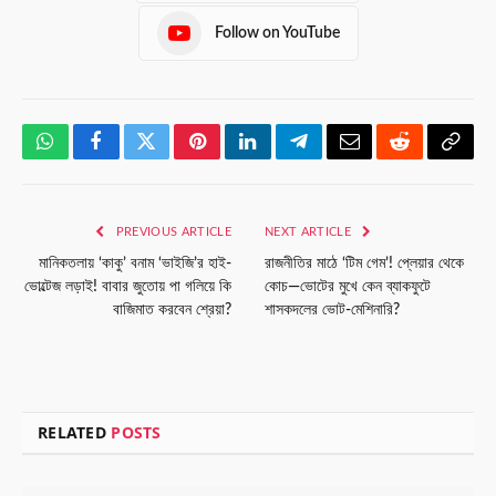
Follow on YouTube
WhatsApp
Facebook
Twitter
Pinterest
LinkedIn
Telegram
Email
Reddit
Copy
Link
PREVIOUS ARTICLE
NEXT ARTICLE
মানিকতলায় ‘কাকু’ বনাম ‘ভাইজি’র হাই-
রাজনীতির মাঠে ‘টিম গেম’! প্লেয়ার থেকে
ভোল্টেজ লড়াই! বাবার জুতোয় পা গলিয়ে কি
কোচ—ভোটের মুখে কেন ব্যাকফুটে
বাজিমাত করবেন শ্রেয়া?
শাসকদলের ভোট-মেশিনারি?
RELATED
POSTS