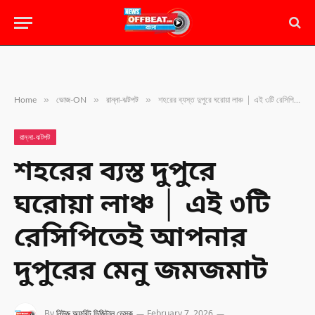
»
»
»
Home
ভোজ-ON
রান্না-ঝটপট
শহরের ব্যস্ত দুপুরে ঘরোয়া লাঞ্চ │ এই ৩টি রেসিপিতেই আপনার দুপুরের মেনু জমজমাট
রান্না-ঝটপট
শহরের ব্যস্ত দুপুরে
ঘরোয়া লাঞ্চ │ এই ৩টি
রেসিপিতেই আপনার
দুপুরের মেনু জমজমাট
By
নিউজ অফবিট ডিজিটাল ডেস্ক
February 7, 2026