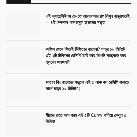
এই ভ্যালেন্টাইনস ডে-তে ভালোবাসার গল্প লিখুন রান্নাঘরেই
— ৪টি স্পেশাল পদে জমুক দু’জনের সন্ধ্যা
অফিস থেকে ফিরেই টিফিনের ঝামেলা? মাত্র ১০ মিনিটে
এই ২টি টিফিনের রেসিপি তৈরি করে আপনি সন্ধ্যেকে করে
তুলবেন জমজমাট
জানেন কি, বাচ্চাদের পছন্দের এই ৫ লাঞ্চ বক্স রেসিপি বানাতে
লাগে মাত্র ১০ মিনিট? |
শীতের রাতে গরম গরম এই ৫টি Curry বানিয়ে ফেলুন ৫
মিনিটে