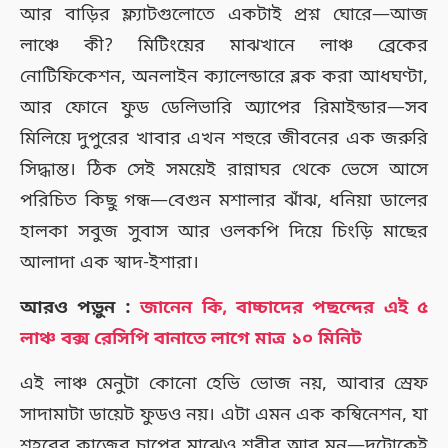
আর বাড়ির ফ্ল্যাটগুলোতে একটাই প্রশ্ন ঘোরে—আজ
লাঞ্চে কী? মিটিংয়ের মাঝখানে লাঞ্চ ব্রেকের
নোটিফিকেশন, অনলাইন ক্যালেন্ডারে ব্লক করা আধঘণ্টা,
আর ফোনে ফুড ডেলিভারি অ্যাপের রিমাইন্ডার—সব
মিলিয়ে দুপুরের খাবার এখন শহুরে জীবনের এক জরুরি
সিদ্ধান্ত। ঠিক সেই সময়েই রান্নাঘর থেকে ভেসে আসে
পরিচিত কিছু গন্ধ—বেগুন মশালার ঝাঁঝ, ধনিয়া ডালের
হালকা সবুজ সুবাস আর ওলকপি দিয়ে চিংড়ি মাছের
আলাদা এক স্বাদ-ইশারা।
আরও পড়ুন :
জানেন কি, বাচ্চাদের পছন্দের এই ৫
লাঞ্চ বক্স রেসিপি বানাতে লাগে মাত্র ১০ মিনিট
এই লাঞ্চ মেনুটা কোনো হেভি ভোজ নয়, আবার স্রেফ
সাদামাটা ডায়েট ফুডও নয়। এটা এমন এক কম্বিনেশন, যা
শহরের কাজের চাপের মাঝেও শরীর আর মন—দুটোকেই