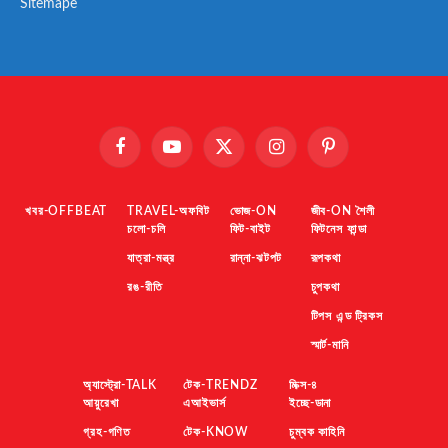
Sitemape
Facebook
YouTube
X
Instagram
Pinterest
(Twitter)
খবর-OFFBEAT
TRAVEL-অফবিট
ভোজ-ON
জীব-ON শৈলী
চলো-চলি
ফিট-বাইট
ফিটনেস ফান্ডা
যাত্রা-মন্ত্র
রান্না-ঝটপট
রূপকথা
রঙ-রীতি
চুপকথা
টিপস এন্ড ট্রিকস
স্মার্ট-মানি
অ্যাস্ট্রো-TALK
টেক-TRENDZ
মিক্স-৪
আয়ুরেখা
এআইভার্স
ইচ্ছে-ডানা
গ্রহ-গণিত
টেক-KNOW
চুম্বক কাহিনি