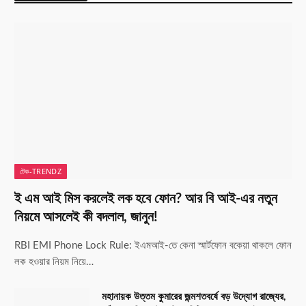
টেক-TRENDZ
ই এম আই মিস করলেই লক হবে ফোন? আর বি আই-এর নতুন
নিয়মে আসলেই কী বদলাল, জানুন!
RBI EMI Phone Lock Rule: ইএমআই-তে কেনা স্মার্টফোন বকেয়া থাকলে ফোন
লক হওয়ার নিয়ম নিয়ে…
মহানায়ক উত্তম কুমারের জন্মশতবর্ষে বড় উদ্যোগ রাজ্যের,