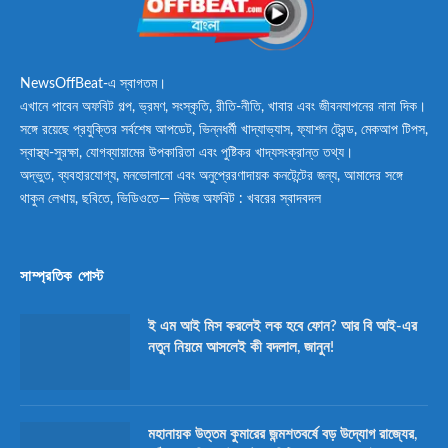
NewsOffBeat-এ স্বাগতম।
এখানে পাবেন অফবিট গল্প, ভ্রমণ, সংস্কৃতি, রীতি-নীতি, খাবার এবং জীবনযাপনের নানা দিক।
সঙ্গে রয়েছে প্রযুক্তির সর্বশেষ আপডেট, ভিন্নধর্মী খাদ্যাভ্যাস, ফ্যাশন ট্রেন্ড, মেকআপ টিপস,
স্বাস্থ্য-সুরক্ষা, যোগব্যায়ামের উপকারিতা এবং পুষ্টিকর খাদ্যসংক্রান্ত তথ্য।
অদ্ভুত, ব্যবহারযোগ্য, মনভোলানো এবং অনুপ্রেরণাদায়ক কনটেন্টের জন্য, আমাদের সঙ্গে
থাকুন লেখায়, ছবিতে, ভিডিওতে— নিউজ অফবিট : খবরের স্বাদবদল
সাম্প্রতিক পোস্ট
ই এম আই মিস করলেই লক হবে ফোন? আর বি আই-এর
নতুন নিয়মে আসলেই কী বদলাল, জানুন!
মহানায়ক উত্তম কুমারের জন্মশতবর্ষে বড় উদ্যোগ রাজ্যের,