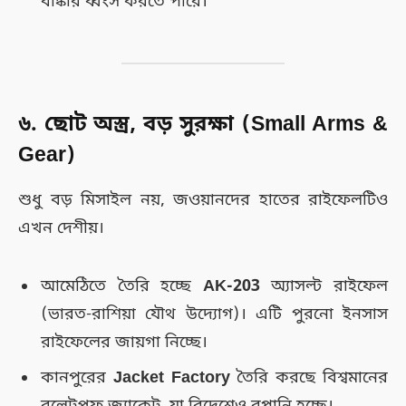
বাঙ্কার ধ্বংস করতে পারে।
৬. ছোট অস্ত্র, বড় সুরক্ষা (Small Arms &
Gear)
শুধু বড় মিসাইল নয়, জওয়ানদের হাতের রাইফেলটিও
এখন দেশীয়।
আমেঠিতে তৈরি হচ্ছে
AK-203
অ্যাসল্ট রাইফেল
(ভারত-রাশিয়া যৌথ উদ্যোগ)। এটি পুরনো ইনসাস
রাইফেলের জায়গা নিচ্ছে।
কানপুরের
Jacket Factory
তৈরি করছে বিশ্বমানের
বুলেটপ্রুফ জ্যাকেট, যা বিদেশেও রপ্তানি হচ্ছে।