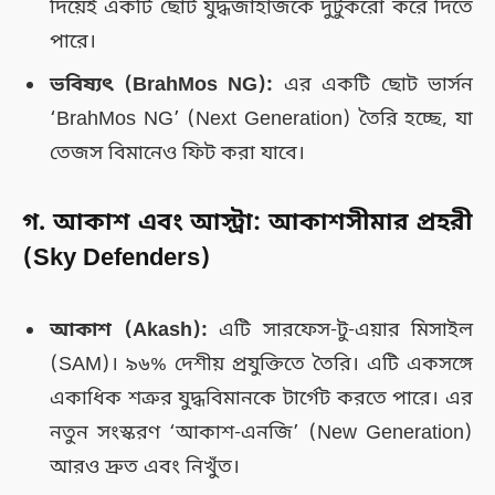
দিয়েই একটি ছোট যুদ্ধজাহাজকে দুটুকরো করে দিতে
পারে।
ভবিষ্যৎ (BrahMos NG):
এর একটি ছোট ভার্সন
‘BrahMos NG’ (Next Generation) তৈরি হচ্ছে, যা
তেজস বিমানেও ফিট করা যাবে।
গ. আকাশ এবং আস্ট্রা: আকাশসীমার প্রহরী
(Sky Defenders)
আকাশ (Akash):
এটি সারফেস-টু-এয়ার মিসাইল
(SAM)। ৯৬% দেশীয় প্রযুক্তিতে তৈরি। এটি একসঙ্গে
একাধিক শত্রুর যুদ্ধবিমানকে টার্গেট করতে পারে। এর
নতুন সংস্করণ ‘আকাশ-এনজি’ (New Generation)
আরও দ্রুত এবং নিখুঁত।