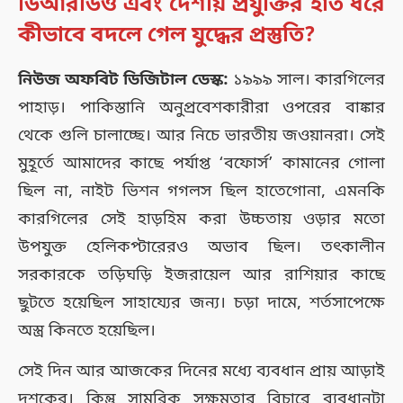
ডিআরডিও এবং দেশীয় প্রযুক্তির হাত ধরে
কীভাবে বদলে গেল যুদ্ধের প্রস্তুতি?
নিউজ অফবিট ডিজিটাল ডেস্ক:
১৯৯৯ সাল। কারগিলের
পাহাড়। পাকিস্তানি অনুপ্রবেশকারীরা ওপরের বাঙ্কার
থেকে গুলি চালাচ্ছে। আর নিচে ভারতীয় জওয়ানরা। সেই
মুহূর্তে আমাদের কাছে পর্যাপ্ত ‘বফোর্স’ কামানের গোলা
ছিল না, নাইট ভিশন গগলস ছিল হাতেগোনা, এমনকি
কারগিলের সেই হাড়হিম করা উচ্চতায় ওড়ার মতো
উপযুক্ত হেলিকপ্টারেরও অভাব ছিল। তৎকালীন
সরকারকে তড়িঘড়ি ইজরায়েল আর রাশিয়ার কাছে
ছুটতে হয়েছিল সাহায্যের জন্য। চড়া দামে, শর্তসাপেক্ষে
অস্ত্র কিনতে হয়েছিল।
সেই দিন আর আজকের দিনের মধ্যে ব্যবধান প্রায় আড়াই
দশকের। কিন্তু সামরিক সক্ষমতার বিচারে ব্যবধানটা