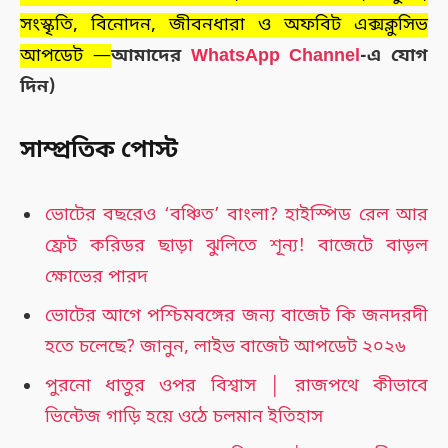
সংস্কৃতি, বিনোদন, জীবনধারা ও অফবিট এক্সক্লুসিভ
আপডেট —
আমাদের
WhatsApp Channel
-এ যোগ
দিন)
সাম্প্রতিক পোস্ট
ভোটের বছরেও ‘বঞ্চিত’ বাংলা? হাইস্পিড রেল আর
ফ্রেট করিডর ছাড়া ঝুলিতে শূন্য! বাজেটে বাড়ল
ক্ষোভের পারদ
ভোটের আগে পশ্চিমবঙ্গের জন্য বাজেট কি জনদরদী
হতে চলেছে? জানুন, লাইভ বাজেট আপডেট ২০২৬
পুরনো ধাতুর ওপর বিশ্বাস │ রাজপথে কীভাবে
ভিন্টেজ গাড়ি হয়ে ওঠে চলমান ইতিহাস