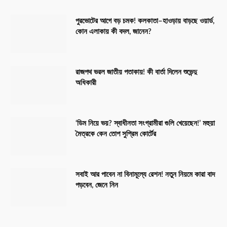
পুরভোটের আগে বড় চমক! কলকাতা–হাওড়ায় বাড়ছে ওয়ার্ড,
কোন এলাকায় কী বদল, জানেন?
রাজপথ ভরল জাতীয় পতাকায়! কী বার্তা দিলেন শুভেন্দু
অধিকারী
‘ডিম নিয়ে ভয়? স্বাধীনতা সংগ্রামীরা গুলি খেয়েছেন!’ মহুয়া
মৈত্রকে কেন তোপ সুপ্রিম কোর্টের
সবাই আর পাবেন না বিনামূল্যে রেশন! নতুন নিয়মে কারা বাদ
পড়বেন, জেনে নিন