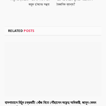
জমুক দু’জনের সন্ধ্যা
বৈজ্ঞানিক ব্যাখ্যা?
RELATED
POSTS
হাসপাতালে মিঠুন চক্রবর্তী! খোঁজ নিতে পৌঁছালেন শুভেন্দু অধিকারী, জানুন কেমন