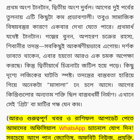
প্রথম অংশ টানটান, দ্বিতীয় অংশ দুর্বল। আগের দুই পর্বের
তুলনায় এটি কিছুটা কম প্রভাবশালী। তবুও সামাজিক
বিষয়বস্তুর কারণে একবার দেখা যেতে পারে। প্রথমার্ধ
যথেষ্ট টানটান। গল্পের বুনন, অপহরণ চক্রের রহস্য,
শিবানীর তদন্ত—সবকিছুই আকর্ষণীয়ভাবে এগোয়। দর্শক
ভাবতে থাকেন, এবার হয়তো আরও এক চমক অপেক্ষা
করছে। কিন্তু দ্বিতীয়ার্ধে চিত্রনাট্য জটিল হয়ে পড়ে। কিছু
দৃশ্যে লজিকের ঘাটতি স্পষ্ট। তদন্তের বাস্তবতা হারিয়ে
গিয়ে অনেকটা “মাসালা” ঢং চলে আসে। আগের
কিস্তিগুলোর অন্যতম শক্তি ছিল বাস্তবধর্মী নির্মাণ। এখানে
সেই ‘গ্রিট’ বা মাটির গন্ধ যেন কম।
(
আরও গুরুত্বপূর্ণ খবর ও রাশিফল আপডেট পেতে
আমাদের অফিসিয়াল
WhatsApp
চ্যানেলে যোগ দিন!
সবচেয়ে আগে পান জ্যোতিষ, অফবিট নিউজ, প্রযুক্তি,