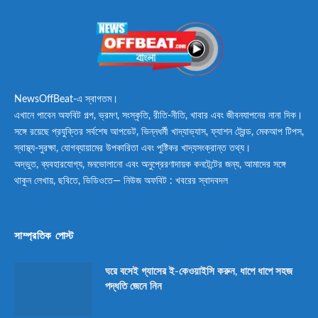
NewsOffBeat-এ স্বাগতম।
এখানে পাবেন অফবিট গল্প, ভ্রমণ, সংস্কৃতি, রীতি-নীতি, খাবার এবং জীবনযাপনের নানা দিক।
সঙ্গে রয়েছে প্রযুক্তির সর্বশেষ আপডেট, ভিন্নধর্মী খাদ্যাভ্যাস, ফ্যাশন ট্রেন্ড, মেকআপ টিপস,
স্বাস্থ্য-সুরক্ষা, যোগব্যায়ামের উপকারিতা এবং পুষ্টিকর খাদ্যসংক্রান্ত তথ্য।
অদ্ভুত, ব্যবহারযোগ্য, মনভোলানো এবং অনুপ্রেরণাদায়ক কনটেন্টের জন্য, আমাদের সঙ্গে
থাকুন লেখায়, ছবিতে, ভিডিওতে— নিউজ অফবিট : খবরের স্বাদবদল
সাম্প্রতিক পোস্ট
ঘরে বসেই গ্যাসের ই-কেওয়াইসি করুন, ধাপে ধাপে সহজ
পদ্ধতি জেনে নিন