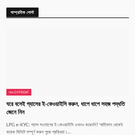
সাম্প্রতিক পোস্ট
খবর-OFFBEAT
ঘরে বসেই গ্যাসের ই-কেওয়াইসি করুন, ধাপে ধাপে সহজ পদ্ধতি
জেনে নিন
LPG e-KYC: গ্যাস সংযোগের ই-কেওয়াইসি এখনও করেননি? স্মার্টফোন থেকেই
কয়েক মিনিটে সম্পূর্ণ করুন পুরো প্রক্রিয়া।…