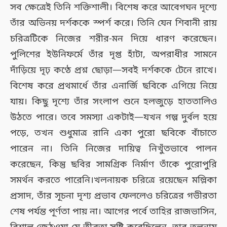
সব ক্ষেত্রেই তিনি শক্তিশালী। বিশেষ করে আবেগঘন দৃশ্যে
তাঁর অভিনয় দর্শককে স্পর্শ করে। তিনি যেন শিবানী রায়
চরিত্রটিকে নিজের শরীর-মন দিয়ে ধারণ করেছেন।
পুলিশের ইউনিফর্মে তাঁর দৃপ্ত হাঁটা, অপরাধীর সামনে
দাঁড়িয়ে দৃঢ় কণ্ঠে প্রশ্ন ছোড়া—সবই দর্শককে টেনে রাখে।
বিশেষ করে প্রথমার্ধে তাঁর এনার্জি ছবিকে এগিয়ে নিয়ে
যায়। কিছু দৃশ্যে তাঁর সংলাপ শুনে হলজুড়ে হাততালিও
উঠতে পারে। তবে সমস্যা একটাই—যখন গল্প দুর্বল হয়ে
পড়ে, তখন শুধুমাত্র রানি একা পুরো ছবিকে বাঁচাতে
পারেন না। তিনি নিজের দায়িত্ব নিখুঁতভাবে পালন
করেছেন, কিন্তু ছবির সামগ্রিক নির্মাণ তাঁকে পুরোপুরি
সমর্থন করতে পারেনি।খলনায়ক চরিত্রে রয়েছেন মল্লিকা
প্রসাদ, তাঁর সূচনা দৃশ্য প্রভাব ফেললেও চরিত্রের গভীরতা
শেষ পর্যন্ত পূর্ণতা পায় না। আগের পর্বে তাহির রাজভাসিন,