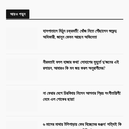
আরও পড়ুন
হাসপাতালে মিঠুন চক্রবর্তী! খোঁজ নিতে পৌঁছালেন শুভেন্দু
অধিকারী, জানুন কেমন আছেন অভিনেতা
নীরবতাই বলল হাজার কথা! সোহাগের মুহূর্তে দু’জনের এই
রসায়ন, আবারও কি মন জয় করল অনুরাগীদের?
না ফেরার দেশে চিরবিদায় নিলেন আপনার প্রিয় সংগীতশিল্পী!
নেমে এল শোকের ছায়া!
৬ মাসের মাথায় টলিপাড়ায় ফের বিচ্ছেদের গুঞ্জন! সত্যিই কি