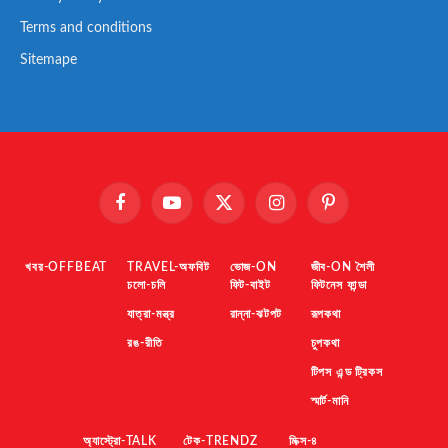
Terms and conditions
Sitemape
Facebook
YouTube
X
Instagram
Pinterest
(Twitter)
খবর-OFFBEAT
TRAVEL-অফবিট
ভোজ-ON
জীব-ON শৈলী
চলো-চলি
ফিট-বাইট
ফিটনেস ফান্ডা
যাত্রা-মন্ত্র
রান্না-ঝটপট
রূপকথা
রঙ-রীতি
চুপকথা
টিপস এন্ড ট্রিকস
স্মার্ট-মানি
অ্যাস্ট্রো-TALK
টেক-TRENDZ
মিক্স-৪