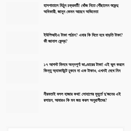
হাসপাতালে মিঠুন চক্রবর্তী! খোঁজ নিতে পৌঁছালেন শুভেন্দু
অধিকারী, জানুন কেমন আছেন অভিনেতা
ইউপিআইএ টাকা পাঠান? এবার কি দিতে হবে বাড়তি টাকা?
কী জানাল কেন্দ্র?
১৭ আগস্ট মিলবে অন্নপূর্ণা ভাণ্ডারের টাকা! এই ভুল করলে
কিন্তু অ্যাকাউন্টে ঢুকবে না এক টাকাও, এখনই দেখে নিন
নীরবতাই বলল হাজার কথা! সোহাগের মুহূর্তে দু’জনের এই
রসায়ন, আবারও কি মন জয় করল অনুরাগীদের?