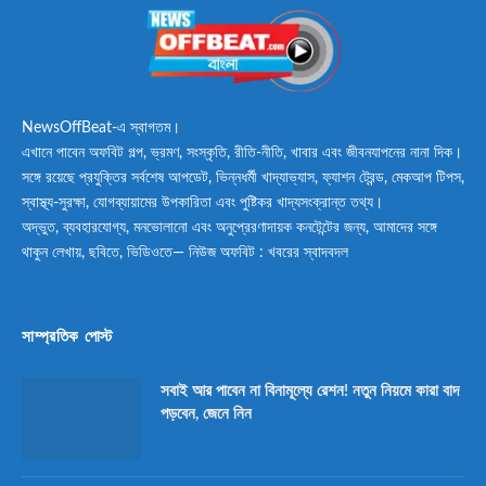
NewsOffBeat-এ স্বাগতম।
এখানে পাবেন অফবিট গল্প, ভ্রমণ, সংস্কৃতি, রীতি-নীতি, খাবার এবং জীবনযাপনের নানা দিক।
সঙ্গে রয়েছে প্রযুক্তির সর্বশেষ আপডেট, ভিন্নধর্মী খাদ্যাভ্যাস, ফ্যাশন ট্রেন্ড, মেকআপ টিপস,
স্বাস্থ্য-সুরক্ষা, যোগব্যায়ামের উপকারিতা এবং পুষ্টিকর খাদ্যসংক্রান্ত তথ্য।
অদ্ভুত, ব্যবহারযোগ্য, মনভোলানো এবং অনুপ্রেরণাদায়ক কনটেন্টের জন্য, আমাদের সঙ্গে
থাকুন লেখায়, ছবিতে, ভিডিওতে— নিউজ অফবিট : খবরের স্বাদবদল
সাম্প্রতিক পোস্ট
সবাই আর পাবেন না বিনামূল্যে রেশন! নতুন নিয়মে কারা বাদ
পড়বেন, জেনে নিন