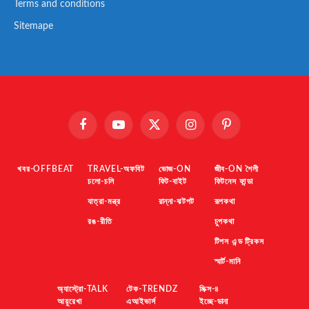
Terms and conditions
Sitemape
Facebook
YouTube
X
Instagram
Pinterest
(Twitter)
খবর-OFFBEAT
TRAVEL-অফবিট
ভোজ-ON
জীব-ON শৈলী
চলো-চলি
ফিট-বাইট
ফিটনেস ফান্ডা
যাত্রা-মন্ত্র
রান্না-ঝটপট
রূপকথা
রঙ-রীতি
চুপকথা
টিপস এন্ড ট্রিকস
স্মার্ট-মানি
অ্যাস্ট্রো-TALK
টেক-TRENDZ
মিক্স-৪
আয়ুরেখা
এআইভার্স
ইচ্ছে-ডানা