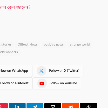
েছিলেন কেন জানেন?
g stories
Offbeat News
positive news
strange world
rld wonders
ollow on WhatsApp
Follow on X (Twitter)
Follow on Pinterest
Follow on YouTube