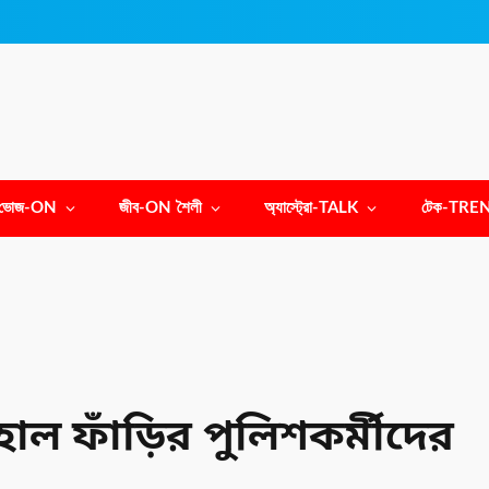
ভোজ-ON
জীব-ON শৈলী
অ্যাস্ট্রো-TALK
টেক-TRE
ল ফাঁড়ির পুলিশকর্মীদের