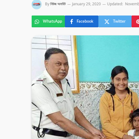
By
নিউজ অফবিট
January 29, 2020
Updated:
Novemb
WhatsApp
Facebook
Twitter