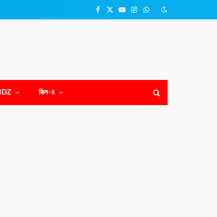
Facebook
X
YouTube
Instagram
WhatsApp
(Twitter)
NDZ
মিক্স-৪