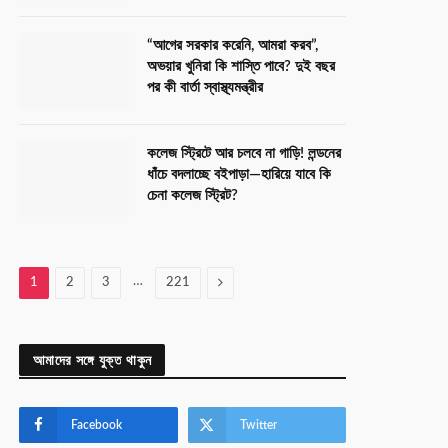
“আগের সরকার করেনি, আমরা করব”,
অভয়ার খুনিরা কি শাস্তি পাবে? দুই বছর
পর কী বার্তা স্বাস্থ্যমন্ত্রীর
কলেজ স্ট্রিটে আর চলবে না গাড়ি! লন্ডনের
ধাঁচে বদলাচ্ছে বইপাড়া—হারিয়ে যাবে কি
চেনা কলেজ স্ট্রিট?
…
Next
1
2
3
221
আমাদের সঙ্গে যুক্ত থাকুন
Facebook
Twitter