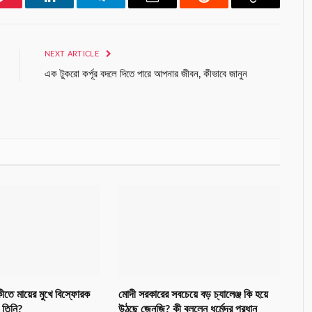
Pinterest
LinkedIn
Telegram
Email
Reddit
Copy
Link
NEXT ARTICLE
এক টুকরো কর্পূর বদলে দিতে পারে আপনার জীবন, কীভাবে জানুন
ষিকীতে মায়ের মুখে বিস্ফোরক
মোদী সরকারের সবচেয়ে বড় চ্যালেঞ্জ কি হয়ে
 তিনি?
উঠছে জেনজি? কী বললেন ধর্মেন্দ্র প্রধান