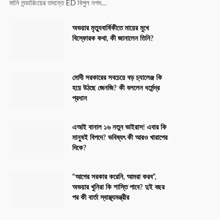
মানি লন্ডারিংয়ের তদন্তে ED বিপুল নগদ…
অভয়ার মৃত্যুবার্ষিকীতে মায়ের মুখে
বিস্ফোরক কথা, কী জানালেন তিনি?
মোদী সরকারের সবচেয়ে বড় চ্যালেঞ্জ কি
হয়ে উঠছে জেনজি? কী বললেন ধর্মেন্দ্র
প্রধান
এআই বানাল ১৬ নতুন ভাইরাস! এবার কি
মানুষই বিপদে? ভবিষ্যৎ কী আরও খারাপের
দিকে?
“আগের সরকার করেনি, আমরা করব”,
অভয়ার খুনিরা কি শাস্তি পাবে? দুই বছর
পর কী বার্তা স্বাস্থ্যমন্ত্রীর