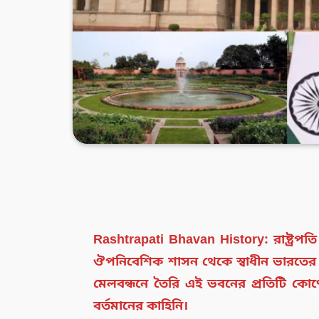
Rashtrapati Bhavan History: রাষ্ট্রপত
ঔপনিবেশিক শাসন থেকে স্বাধীন ভারতের উত্থ
মেলবন্ধনে তৈরি এই ভবনের প্রতিটি কোণ
বর্তমানের কাহিনি।