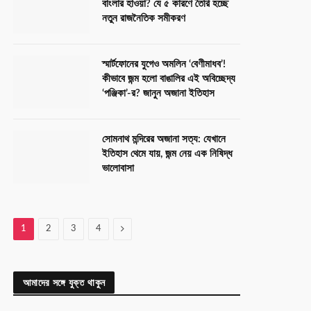
বাংলার হাওয়া? যে ৫ কারণে তৈরি হচ্ছে
নতুন রাজনৈতিক সমীকরণ
স্মার্টফোনের যুগেও অমলিন ‘বেণীমাধব’!
কীভাবে জন্ম হলো বাঙালির এই অবিচ্ছেদ্য
‘পঞ্জিকা’-র? জানুন অজানা ইতিহাস
সোমনাথ মন্দিরের অজানা সত্য: যেখানে
ইতিহাস থেমে যায়, জন্ম নেয় এক নিষিদ্ধ
ভালোবাসা
Next
1
2
3
4
আমাদের সঙ্গে যুক্ত থাকুন