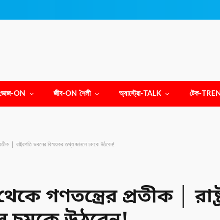
ভোজ-ON
জীব-ON শৈলী
অ্যাস্ট্রো-TALK
টেক-TRE
রতীক │ রাষ্ট্রপতি ভবনের বিস্ময়কর তথ্য জানলে চমকে উঠবেন!
েকে গণতন্ত্রের প্রতীক │ রাষ