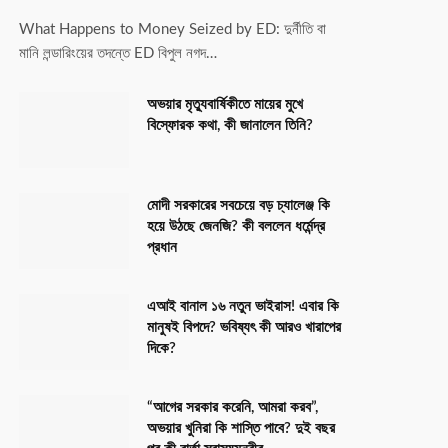
What Happens to Money Seized by ED: দুর্নীতি বা
মানি লন্ডারিংয়ের তদন্তে ED বিপুল নগদ…
অভয়ার মৃত্যুবার্ষিকীতে মায়ের মুখে
বিস্ফোরক কথা, কী জানালেন তিনি?
মোদী সরকারের সবচেয়ে বড় চ্যালেঞ্জ কি
হয়ে উঠছে জেনজি? কী বললেন ধর্মেন্দ্র
প্রধান
এআই বানাল ১৬ নতুন ভাইরাস! এবার কি
মানুষই বিপদে? ভবিষ্যৎ কী আরও খারাপের
দিকে?
“আগের সরকার করেনি, আমরা করব”,
অভয়ার খুনিরা কি শাস্তি পাবে? দুই বছর