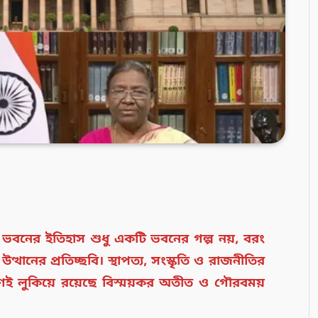
ি ভবনের ইতিহাস শুধু একটি ভবনের গল্প নয়, বরং
ানের প্রতিচ্ছবি। স্থাপত্য, সংস্কৃতি ও রাজনীতির
েই লুকিয়ে রয়েছে বিস্ময়কর অতীত ও গৌরবময়