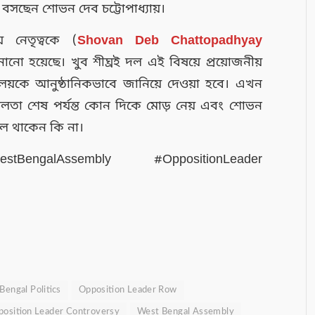
 বসছেন শোভন দেব চট্টোপাধ্যায়।
় নেতৃত্বকে (
Shovan Deb Chattopadhyay
ানো হয়েছে। খুব শীঘ্রই দল এই বিষয়ে প্রয়োজনীয়
য়কে আনুষ্ঠানিকভাবে জানিয়ে দেওয়া হবে। এখন
লতা শেষ পর্যন্ত কোন দিকে মোড় নেয় এবং শোভন
াল থাকেন কি না।
tBengalAssembly #OppositionLeader
Bengal Politics
Opposition Leader Row
osition Leader Controversy
West Bengal Assembly