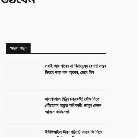
ে উঠবেন
আরও পড়ুন
সবাই আর পাবেন না বিনামূল্যে রেশন! নতুন
নিয়মে কারা বাদ পড়বেন, জেনে নিন
হাসপাতালে মিঠুন চক্রবর্তী! খোঁজ নিতে
পৌঁছালেন শুভেন্দু অধিকারী, জানুন কেমন
আছেন অভিনেতা
ইউপিআইএ টাকা পাঠান? এবার কি দিতে