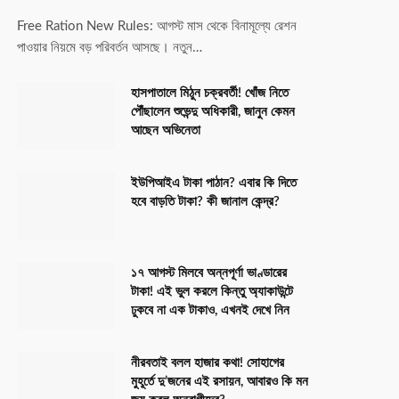
Free Ration New Rules: আগস্ট মাস থেকে বিনামূল্যে রেশন
পাওয়ার নিয়মে বড় পরিবর্তন আসছে। নতুন…
হাসপাতালে মিঠুন চক্রবর্তী! খোঁজ নিতে
পৌঁছালেন শুভেন্দু অধিকারী, জানুন কেমন
আছেন অভিনেতা
ইউপিআইএ টাকা পাঠান? এবার কি দিতে
হবে বাড়তি টাকা? কী জানাল কেন্দ্র?
১৭ আগস্ট মিলবে অন্নপূর্ণা ভাণ্ডারের
টাকা! এই ভুল করলে কিন্তু অ্যাকাউন্টে
ঢুকবে না এক টাকাও, এখনই দেখে নিন
নীরবতাই বলল হাজার কথা! সোহাগের
মুহূর্তে দু’জনের এই রসায়ন, আবারও কি মন