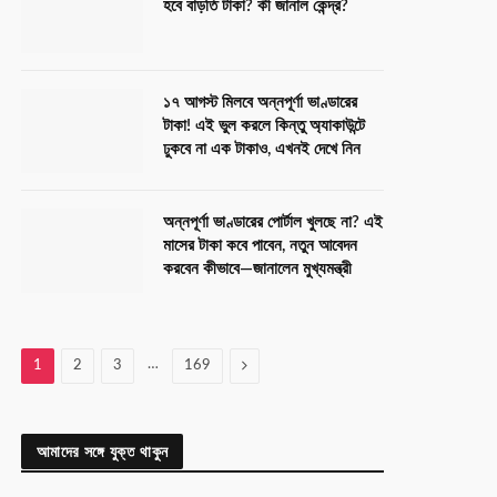
হবে বাড়তি টাকা? কী জানাল কেন্দ্র?
১৭ আগস্ট মিলবে অন্নপূর্ণা ভাণ্ডারের
টাকা! এই ভুল করলে কিন্তু অ্যাকাউন্টে
ঢুকবে না এক টাকাও, এখনই দেখে নিন
অন্নপূর্ণা ভাণ্ডারের পোর্টাল খুলছে না? এই
মাসের টাকা কবে পাবেন, নতুন আবেদন
করবেন কীভাবে—জানালেন মুখ্যমন্ত্রী
…
Next
1
2
3
169
আমাদের সঙ্গে যুক্ত থাকুন