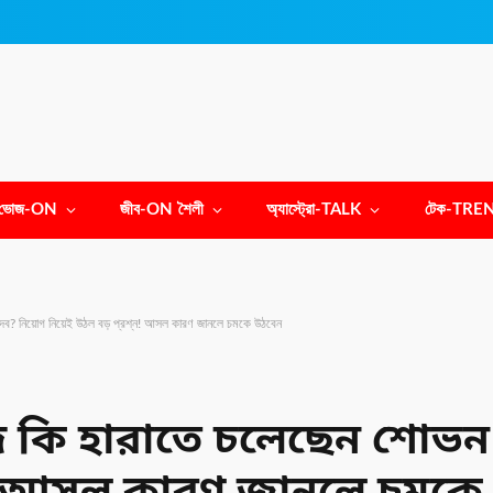
ভোজ-ON
জীব-ON শৈলী
অ্যাস্ট্রো-TALK
টেক-TRE
েব? নিয়োগ নিয়েই উঠল বড় প্রশ্ন! আসল কারণ জানলে চমকে উঠবেন
 কি হারাতে চলেছেন শোভন 