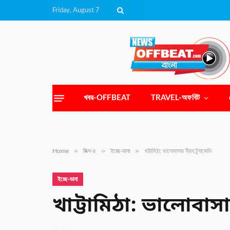
Friday, August 7
খবর-OFFBEAT
TRAVEL-অফবিট
»
»
»
Home
মিক্স-৪
ইচ্ছে-ডানা
খাট্টামিঠা: ভালোবাসার নীরব ট্র্যাজেডি
ইচ্ছে-ডানা
খাট্টামিঠা: ভালোবাসা