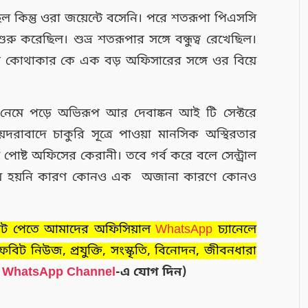
কিন্তু ওরা জয়েন্টে বসেনি। পরে শতরূপা পিএসসি
ুরু করেছিল। শুভ্র শতরূপার সঙ্গে বন্ধুত্ব রেখেছিল।
ন্তু কোথাকার কে এক বড় অফিসারের সঙ্গে ওর বিয়ে
় নেমে পড়ে অভিরূপ আর দেবাঙ্কন আই টি সেক্টরে
়দরাবাদে চাকুরি সূত্রে পাওয়া মানসিক অস্থিরতার
়ে পোষ্ট অফিসের কেরানী। তবে গর্ব করে বলে সেন্ট্রাল
িয়ে হয়নি কারণ কোনও এক অজানা কারণে কোনও
ায় না।
ডেট পেতে আমাদের অফিসিয়াল
WhatsApp
চ্যানেলে
ট নিউজ, প্রযুক্তি, সংস্কৃতি, বিনোদন, জীবনধারা
র
WhatsApp Channel
-এ যোগ দিন)