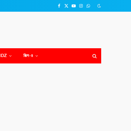
Facebook
X
YouTube
Instagram
WhatsApp
(Twitter)
NDZ
মিক্স-৪