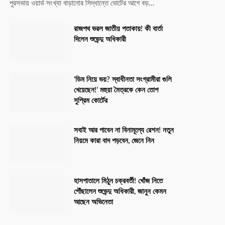
পুরসভায় ওয়ার্ড সংখ্যা বাড়ানোর সিদ্ধান্তে ভোটের আগে বড়…
রাজপথ ভরল জাতীয় পতাকায়! কী বার্তা
দিলেন শুভেন্দু অধিকারী
‘ডিম নিয়ে ভয়? স্বাধীনতা সংগ্রামীরা গুলি
খেয়েছেন!’ মহুয়া মৈত্রকে কেন তোপ
সুপ্রিম কোর্টের
সবাই আর পাবেন না বিনামূল্যে রেশন! নতুন
নিয়মে কারা বাদ পড়বেন, জেনে নিন
হাসপাতালে মিঠুন চক্রবর্তী! খোঁজ নিতে
পৌঁছালেন শুভেন্দু অধিকারী, জানুন কেমন
আছেন অভিনেতা