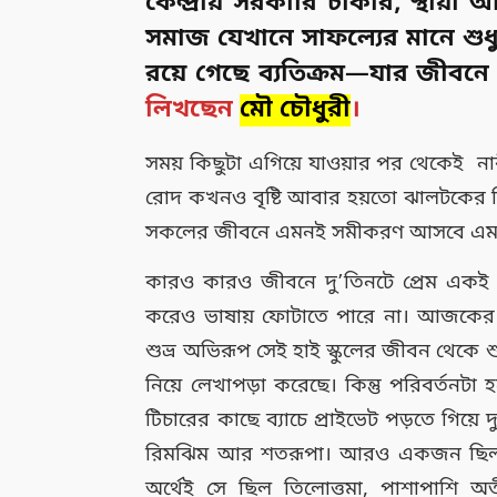
কেন্দ্রীয় সরকারি চাকরি, স্থায়
সমাজ যেখানে সাফল্যের মানে শুধু
রয়ে গেছে ব্যতিক্রম—যার জীবনে প
লিখছেন
মৌ চৌধুরী
।
সময় কিছুটা এগিয়ে যাওয়ার পর থেকেই না
রোদ কখনও বৃষ্টি আবার হয়তো ঝালটকের মি
সকলের জীবনে এমনই সমীকরণ আসবে এমনট
কারও কারও জীবনে দু’তিনটে প্রেম একই 
করেও ভাষায় ফোটাতে পারে না। আজকের প্র
শুভ্র অভিরূপ সেই হাই স্কুলের জীবন থেকে
নিয়ে লেখাপড়া করেছে। কিন্তু পরিবর্তনটা 
টিচারের কাছে ব্যাচে প্রাইভেট পড়তে গিয়ে 
রিমঝিম আর শতরূপা। আরও একজন ছিল তি
অর্থেই সে ছিল তিলোত্তমা, পাশাপাশি অ