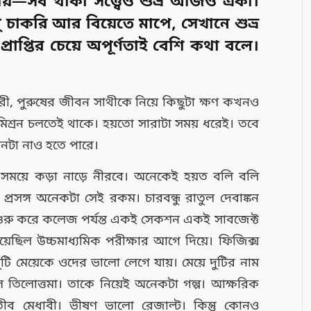
ী আয়—সব থাকা সত্ত্বেও শুভ্র আজও একা।
 চাকরি আর বিয়েতে মাপে, সেখানে শুভ্র
্রাপ্তির চেয়ে অপূর্ণতাই বেশি কথা বলে।
রী, পুরুষের জীবন সাথীকে নিয়ে কিছুটা ক্ষণ কখনও
শ্রন চলতেই থাকে। হয়তো সারাটা সময় ধরেই। তবে
া নাও হতে পারে।
সময়ে কড়া নাড়ে নীরবে। অনেকেই হয়ত বলি বলি
সঙ্গ অনেকটা সেই রকম। চারবন্ধু রাতুল দেবাঙ্কন
 শুরু করে কলেজ পর্যন্ত একই সেকশন একই সাবজেক্ট
হয়েছিল উচ্চমাধ্যমিক পরীক্ষার আগে দিয়ে। ফিজিক্স
দুটি মেয়েকে ওদের ভালো লেগে যায়। মেয়ে দুটির নাম
লোত্তমা। তাকে নিয়েই অনেকটা গল্প। আক্ষরিক
তীব মেধাবী। ভীষণ ভালো রেজাল্ট। কিন্তু কোনও