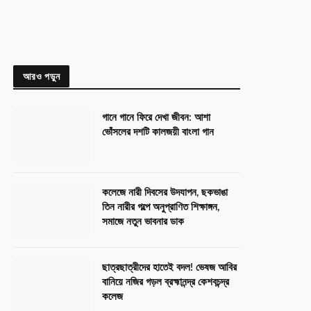
আরও পড়ুন
গানে গানে ফিরে দেখা জীবন: আশা
ভোঁসলের দশটি কালজয়ী বাংলা গান
কলেজে নারী দিবসের উদযাপন, ছকভাঙা
তিন নারীর গল্পে অনুপ্রাণিত শিক্ষাঙ্গন,
সমাজে নতুন ভাবনার ডাক
ছাত্রছাত্রীদের হাতেই বদল! ভেষজ আবির
বানিয়ে নজির গড়ল ব্রহ্মানন্দ্র কেশবচন্দ্র
কলেজ