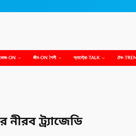
ভোজ-ON
জীব-ON শৈলী
অ্যাস্ট্রো-TALK
টেক-TRE
র নীরব ট্র্যাজেডি