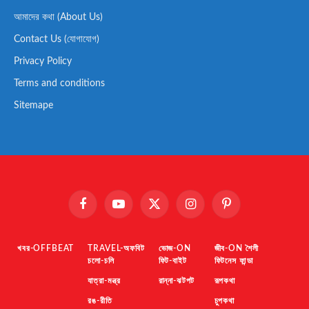
আমাদের কথা (About Us)
Contact Us (যোগাযোগ)
Privacy Policy
Terms and conditions
Sitemape
Facebook
YouTube
X
Instagram
Pinterest
(Twitter)
খবর-OFFBEAT
TRAVEL-অফবিট
ভোজ-ON
জীব-ON শৈলী
চলো-চলি
ফিট-বাইট
ফিটনেস ফান্ডা
যাত্রা-মন্ত্র
রান্না-ঝটপট
রূপকথা
রঙ-রীতি
চুপকথা