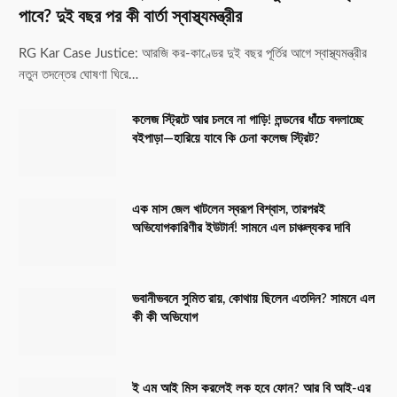
পাবে? দুই বছর পর কী বার্তা স্বাস্থ্যমন্ত্রীর
RG Kar Case Justice: আরজি কর-কাণ্ডের দুই বছর পূর্তির আগে স্বাস্থ্যমন্ত্রীর
নতুন তদন্তের ঘোষণা ঘিরে…
কলেজ স্ট্রিটে আর চলবে না গাড়ি! লন্ডনের ধাঁচে বদলাচ্ছে
বইপাড়া—হারিয়ে যাবে কি চেনা কলেজ স্ট্রিট?
এক মাস জেল খাটলেন স্বরূপ বিশ্বাস, তারপরই
অভিযোগকারিণীর ইউটার্ন! সামনে এল চাঞ্চল্যকর দাবি
ভবানীভবনে সুমিত রায়, কোথায় ছিলেন এতদিন? সামনে এল
কী কী অভিযোগ
ই এম আই মিস করলেই লক হবে ফোন? আর বি আই-এর