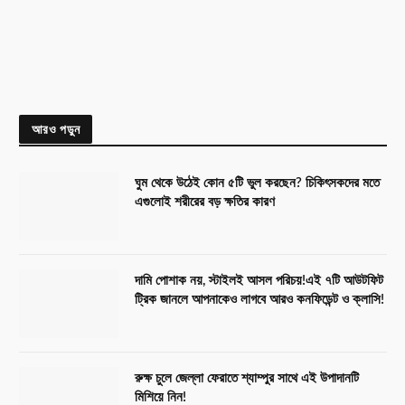
আরও পড়ুন
ঘুম থেকে উঠেই কোন ৫টি ভুল করছেন? চিকিৎসকদের মতে
এগুলোই শরীরের বড় ক্ষতির কারণ
দামি পোশাক নয়, স্টাইলই আসল পরিচয়!এই ৭টি আউটফিট
ট্রিক জানলে আপনাকেও লাগবে আরও কনফিডেন্ট ও ক্লাসি!
রুক্ষ চুলে জেল্লা ফেরাতে শ্যাম্পুর সাথে এই উপাদানটি
মিশিয়ে নিন!