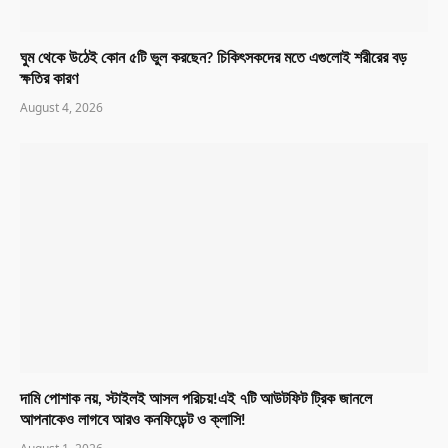
ঘুম থেকে উঠেই কোন ৫টি ভুল করছেন? চিকিৎসকদের মতে এগুলোই শরীরের বড়
ক্ষতির কারণ
August 4, 2026
দামি পোশাক নয়, স্টাইলই আসল পরিচয়!এই ৭টি আউটফিট ট্রিক জানলে
আপনাকেও লাগবে আরও কনফিডেন্ট ও ক্লাসি!