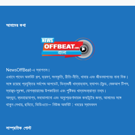
আমাদের কথা
NewsOffBeat-এ স্বাগতম।
এখানে পাবেন অফবিট গল্প, ভ্রমণ, সংস্কৃতি, রীতি-নীতি, খাবার এবং জীবনযাপনের নানা দিক।
সঙ্গে রয়েছে প্রযুক্তির সর্বশেষ আপডেট, ভিন্নধর্মী খাদ্যাভ্যাস, ফ্যাশন ট্রেন্ড, মেকআপ টিপস,
স্বাস্থ্য-সুরক্ষা, যোগব্যায়ামের উপকারিতা এবং পুষ্টিকর খাদ্যসংক্রান্ত তথ্য।
অদ্ভুত, ব্যবহারযোগ্য, মনভোলানো এবং অনুপ্রেরণাদায়ক কনটেন্টের জন্য, আমাদের সঙ্গে
থাকুন লেখায়, ছবিতে, ভিডিওতে— নিউজ অফবিট : খবরের স্বাদবদল
সাম্প্রতিক পোস্ট