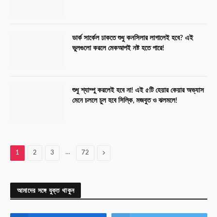
ডার্ক সার্কেল ঢাকতে শুধু কনসিলার লাগালেই হবে? এই
ভুলগুলো করলে মেকআপই নষ্ট হতে পারে!
শুধু শ্যাম্পু করলেই হবে না! এই ৫টি হেয়ার কেয়ার অভ্যাস
মেনে চললে চুল হবে সিল্কি, মজবুত ও ঝলমলে!
…
Next
1
2
3
72
আমাদের সঙ্গে যুক্ত থাকুন