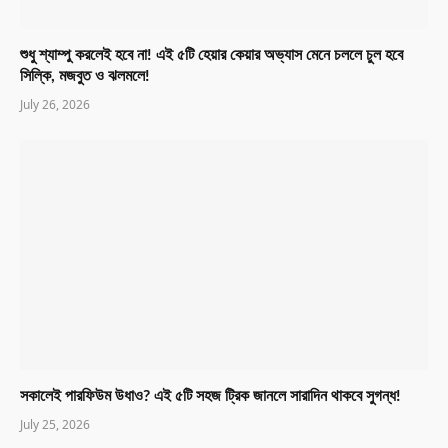
শুধু শ্যাম্পু করলেই হবে না! এই ৫টি হেয়ার কেয়ার অভ্যাস মেনে চললে চুল হবে
সিল্কি, মজবুত ও ঝলমলে!
July 26, 2026
সকালেই পারফিউম উধাও? এই ৫টি সহজ ট্রিক জানলে সারাদিন থাকবে সুগন্ধ!
July 25, 2026