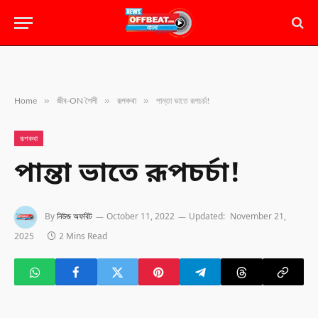
»
»
»
Home
জীব-ON শৈলী
রূপকথা
পান্তা ভাতে রূপচর্চা!
রূপকথা
পান্তা ভাতে রূপচর্চা!
By
নিউজ অফবিট
October 11, 2022
Updated:
November 21,
2025
2 Mins Read