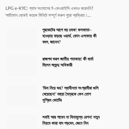
LPG e-KYC: গ্যাস সংযোগের ই-কেওয়াইসি এখনও করেননি?
স্মার্টফোন থেকেই কয়েক মিনিটে সম্পূর্ণ করুন পুরো প্রক্রিয়া।…
পুরভোটের আগে বড় চমক! কলকাতা–
হাওড়ায় বাড়ছে ওয়ার্ড, কোন এলাকায় কী
বদল, জানেন?
রাজপথ ভরল জাতীয় পতাকায়! কী বার্তা
দিলেন শুভেন্দু অধিকারী
‘ডিম নিয়ে ভয়? স্বাধীনতা সংগ্রামীরা গুলি
খেয়েছেন!’ মহুয়া মৈত্রকে কেন তোপ
সুপ্রিম কোর্টের
সবাই আর পাবেন না বিনামূল্যে রেশন! নতুন
নিয়মে কারা বাদ পড়বেন, জেনে নিন