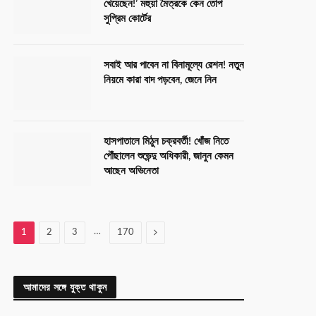
খেয়েছেন!’ মহুয়া মৈত্রকে কেন তোপ
সুপ্রিম কোর্টের
সবাই আর পাবেন না বিনামূল্যে রেশন! নতুন
নিয়মে কারা বাদ পড়বেন, জেনে নিন
হাসপাতালে মিঠুন চক্রবর্তী! খোঁজ নিতে
পৌঁছালেন শুভেন্দু অধিকারী, জানুন কেমন
আছেন অভিনেতা
…
Next
1
2
3
170
আমাদের সঙ্গে যুক্ত থাকুন