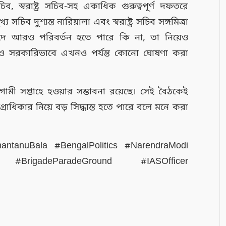
 স্বরাষ্ট্র সচিব-সহ একাধিক গুরুত্বপূর্ণ দফতরে
সচিব দুশ্যন্ত নারিয়ালা এবং স্বরাষ্ট্র সচিব সঙ্গমিত্রা
 পদে আরও পরিবর্তন হতে পারে কি না, তা নিয়েও
যদিও সরকারিভাবে এখনও পর্যন্ত কোনো ঘোষণা করা
ামী সপ্তাহে হওয়ার সম্ভাবনা রয়েছে। সেই বৈঠকেই
ধিকার নিয়ে বড় সিদ্ধান্ত হতে পারে বলে মনে করা
ntanuBala #BengalPolitics #NarendraModi
#BrigadeParadeGround #IASOfficer