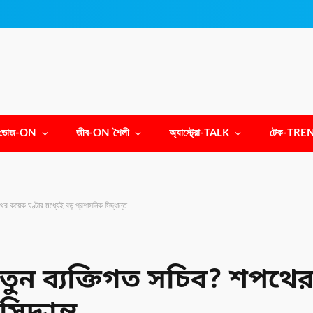
ভোজ-ON
জীব-ON শৈলী
অ্যাস্ট্রো-TALK
টেক-TRE
ের কয়েক ঘণ্টার মধ্যেই বড় প্রশাসনিক সিদ্ধান্ত
র নতুন ব্যক্তিগত সচিব? শপথে