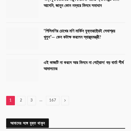
আসেনি, জানুন কোন নম্বরে মিলবে সমাধান
“পিসিমণির চোখের মণি মার্কিন যুক্তরাষ্ট্রেই সেবাশ্রয়
খুলুন”— কেন কটাক্ষ করলেন স্বাস্থ্যমন্ত্রী?
এই কাজটি না করলে আর মিলবে না পেট্রোল! বড় বার্তা শীর্ষ
আদালতের
…
Next
1
2
3
167
আমাদের সঙ্গে যুক্ত থাকুন