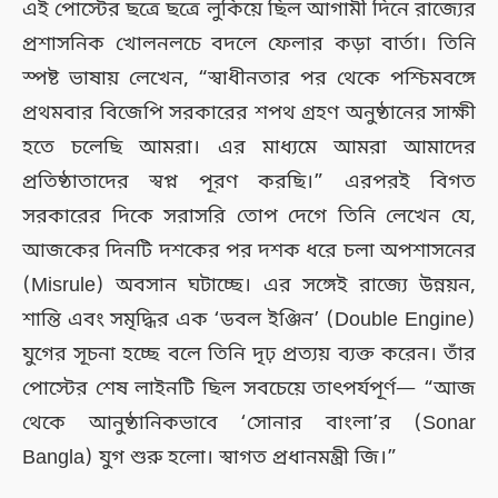
এই পোস্টের ছত্রে ছত্রে লুকিয়ে ছিল আগামী দিনে রাজ্যের
প্রশাসনিক খোলনলচে বদলে ফেলার কড়া বার্তা। তিনি
স্পষ্ট ভাষায় লেখেন, “স্বাধীনতার পর থেকে পশ্চিমবঙ্গে
প্রথমবার বিজেপি সরকারের শপথ গ্রহণ অনুষ্ঠানের সাক্ষী
হতে চলেছি আমরা। এর মাধ্যমে আমরা আমাদের
প্রতিষ্ঠাতাদের স্বপ্ন পূরণ করছি।” এরপরই বিগত
সরকারের দিকে সরাসরি তোপ দেগে তিনি লেখেন যে,
আজকের দিনটি দশকের পর দশক ধরে চলা অপশাসনের
(Misrule) অবসান ঘটাচ্ছে। এর সঙ্গেই রাজ্যে উন্নয়ন,
শান্তি এবং সমৃদ্ধির এক ‘ডবল ইঞ্জিন’ (Double Engine)
যুগের সূচনা হচ্ছে বলে তিনি দৃঢ় প্রত্যয় ব্যক্ত করেন। তাঁর
পোস্টের শেষ লাইনটি ছিল সবচেয়ে তাৎপর্যপূর্ণ— “আজ
থেকে আনুষ্ঠানিকভাবে ‘সোনার বাংলা’র (Sonar
Bangla) যুগ শুরু হলো। স্বাগত প্রধানমন্ত্রী জি।”