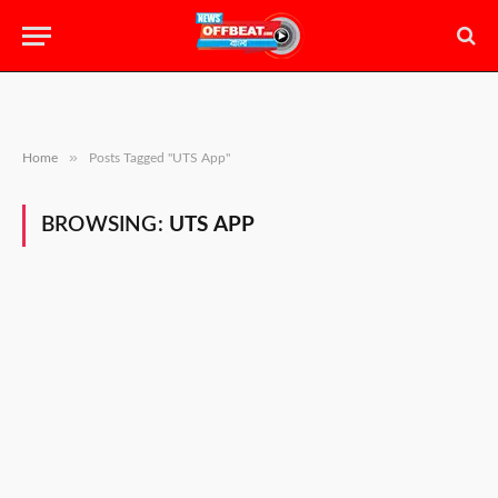
»
Home
Posts Tagged "UTS App"
BROWSING:
UTS APP