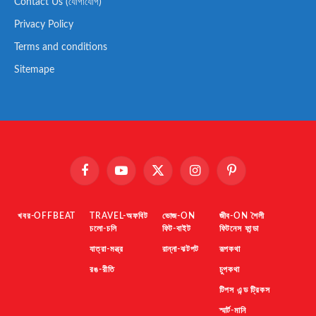
Contact Us (যোগাযোগ)
Privacy Policy
Terms and conditions
Sitemape
Facebook
YouTube
X
Instagram
Pinterest
(Twitter)
খবর-OFFBEAT
TRAVEL-অফবিট
ভোজ-ON
জীব-ON শৈলী
চলো-চলি
ফিট-বাইট
ফিটনেস ফান্ডা
যাত্রা-মন্ত্র
রান্না-ঝটপট
রূপকথা
রঙ-রীতি
চুপকথা
টিপস এন্ড ট্রিকস
স্মার্ট-মানি