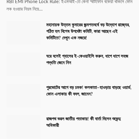
RBI EMI Phone Lock Rule: ইএমআই-তে কেনা স্মার্টফোন বকেয়া থাকলে ফোন
লক হওয়ার নিয়ম নিয়ে…
মহানায়ক উত্তম কুমারের জন্মশতবর্ষে বড় উদ্যোগ রাজ্যের,
গঠিত হল বিশেষ উপদেষ্টা কমিটি, কারা আছেন এই
কমিটিতে? দেখুন এক নজরে!
ঘরে বসেই গ্যাসের ই-কেওয়াইসি করুন, ধাপে ধাপে সহজ
পদ্ধতি জেনে নিন
পুরভোটের আগে বড় চমক! কলকাতা–হাওড়ায় বাড়ছে ওয়ার্ড,
কোন এলাকায় কী বদল, জানেন?
রাজপথ ভরল জাতীয় পতাকায়! কী বার্তা দিলেন শুভেন্দু
অধিকারী