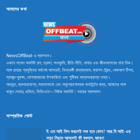
আমাদের কথা
NewsOffBeat-এ স্বাগতম।
এখানে পাবেন অফবিট গল্প, ভ্রমণ, সংস্কৃতি, রীতি-নীতি, খাবার এবং জীবনযাপনের নানা দিক।
সঙ্গে রয়েছে প্রযুক্তির সর্বশেষ আপডেট, ভিন্নধর্মী খাদ্যাভ্যাস, ফ্যাশন ট্রেন্ড, মেকআপ টিপস,
স্বাস্থ্য-সুরক্ষা, যোগব্যায়ামের উপকারিতা এবং পুষ্টিকর খাদ্যসংক্রান্ত তথ্য।
অদ্ভুত, ব্যবহারযোগ্য, মনভোলানো এবং অনুপ্রেরণাদায়ক কনটেন্টের জন্য, আমাদের সঙ্গে
থাকুন লেখায়, ছবিতে, ভিডিওতে— নিউজ অফবিট : খবরের স্বাদবদল
সাম্প্রতিক পোস্ট
ই এম আই মিস করলেই লক হবে ফোন? আর বি আই-এর
নতুন নিয়মে আসলেই কী বদলাল, জানুন!