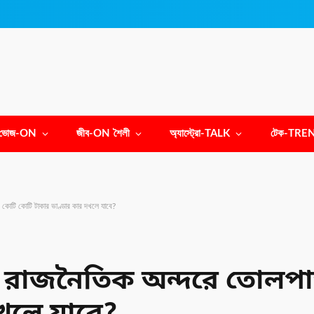
ভোজ-ON
জীব-ON শৈলী
অ্যাস্ট্রো-TALK
টেক-TRE
! কোটি কোটি টাকার ভাণ্ডার কার দখলে যাবে?
ল! রাজনৈতিক অন্দরে তোলপা