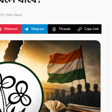
দখলে যাবে?
3 Mins Read
Pinterest
Telegram
Threads
Copy Link