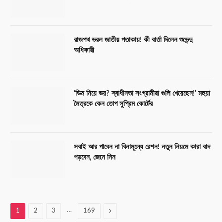
রাজপথ ভরল জাতীয় পতাকায়! কী বার্তা দিলেন শুভেন্দু
অধিকারী
‘ডিম নিয়ে ভয়? স্বাধীনতা সংগ্রামীরা গুলি খেয়েছেন!’ মহুয়া
মৈত্রকে কেন তোপ সুপ্রিম কোর্টের
সবাই আর পাবেন না বিনামূল্যে রেশন! নতুন নিয়মে কারা বাদ
পড়বেন, জেনে নিন
…
Next
1
2
3
169