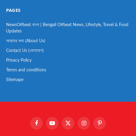
PAGES
NewsOffbeat বাংলা | Bengali Offbeat News, Lifestyle, Travel & Food
Updates
আমাদের কথা (About Us)
Contact Us (যোগাযোগ)
Privacy Policy
Terms and conditions
Sitemape
Facebook
YouTube
X
Instagram
Pinterest
(Twitter)