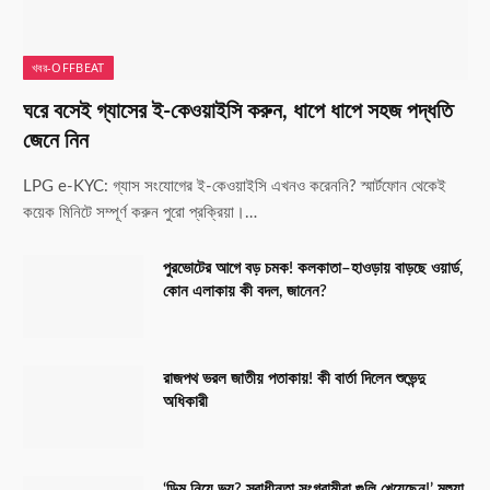
খবর-OFFBEAT
ঘরে বসেই গ্যাসের ই-কেওয়াইসি করুন, ধাপে ধাপে সহজ পদ্ধতি
জেনে নিন
LPG e-KYC: গ্যাস সংযোগের ই-কেওয়াইসি এখনও করেননি? স্মার্টফোন থেকেই
কয়েক মিনিটে সম্পূর্ণ করুন পুরো প্রক্রিয়া।…
পুরভোটের আগে বড় চমক! কলকাতা–হাওড়ায় বাড়ছে ওয়ার্ড,
কোন এলাকায় কী বদল, জানেন?
রাজপথ ভরল জাতীয় পতাকায়! কী বার্তা দিলেন শুভেন্দু
অধিকারী
‘ডিম নিয়ে ভয়? স্বাধীনতা সংগ্রামীরা গুলি খেয়েছেন!’ মহুয়া