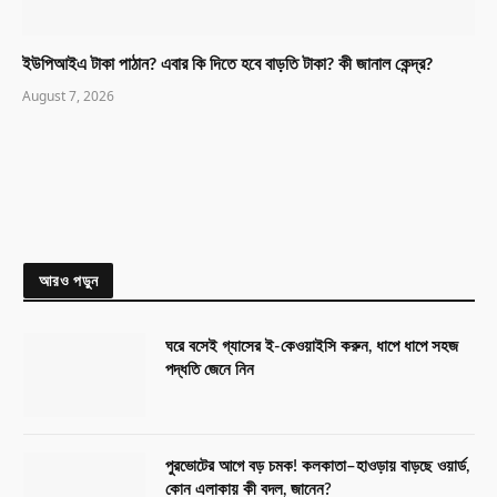
ইউপিআইএ টাকা পাঠান? এবার কি দিতে হবে বাড়তি টাকা? কী জানাল কেন্দ্র?
August 7, 2026
আরও পড়ুন
ঘরে বসেই গ্যাসের ই-কেওয়াইসি করুন, ধাপে ধাপে সহজ
পদ্ধতি জেনে নিন
পুরভোটের আগে বড় চমক! কলকাতা–হাওড়ায় বাড়ছে ওয়ার্ড,
কোন এলাকায় কী বদল, জানেন?