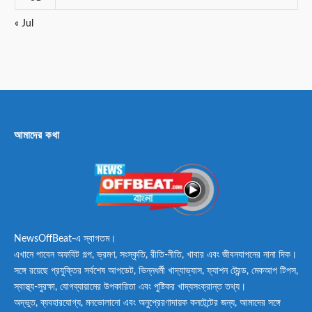
« Jul
আমাদের কথা
NewsOffBeat-এ স্বাগতম।
এখানে পাবেন অফবিট গল্প, ভ্রমণ, সংস্কৃতি, রীতি-নীতি, খাবার এবং জীবনযাপনের নানা দিক।
সঙ্গে রয়েছে প্রযুক্তির সর্বশেষ আপডেট, ভিন্নধর্মী খাদ্যাভ্যাস, ফ্যাশন ট্রেন্ড, মেকআপ টিপস,
স্বাস্থ্য-সুরক্ষা, যোগব্যায়ামের উপকারিতা এবং পুষ্টিকর খাদ্যসংক্রান্ত তথ্য।
অদ্ভুত, ব্যবহারযোগ্য, মনভোলানো এবং অনুপ্রেরণাদায়ক কনটেন্টের জন্য, আমাদের সঙ্গে