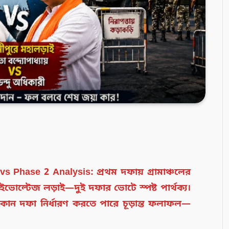
 Phase 2 Analysis: প্রথম দফায় গ্রামাঞ্চলের
ইভোল্টেজ লড়াই—দুই দফার ভোটে স্পষ্ট পার্থক্য।
ন দফা নির্ধারণ করতে পারে চূড়ান্ত ফলাফল—