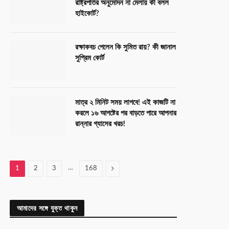
রাষ্ট্রপতির অনুমোদন না মেলায় কী বলল
হাইকোর্ট?
রক্ষাকবচ পেলেন কি সুমিত রায়? কী জানাল
সুপ্রিম কোর্ট
মাত্র ২ মিনিট সময় লাগবে! এই কাজটি না
করলে ১৬ আগষ্টের পর বাড়তে পারে আপনার
রান্নার গ্যাসের খরচ!
…
Next
1
2
3
168
আমাদের সঙ্গে যুক্ত থাকুন