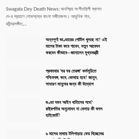
Swagata Dey Death News: জনপ্রিয় সংগীতশিল্পী স্বাগত
দে-র প্রয়াণে শোকস্তব্ধ বাংলা সঙ্গীতজগৎ। আধুনিক গান,
রবীন্দ্রসঙ্গীত,…
অন্নপূর্ণা ভাণ্ডারের পোর্টাল খুলছে না? এই
মাসের টাকা কবে পাবেন, নতুন আবেদন
করবেন কীভাবে—জানালেন মুখ্যমন্ত্রী
প্রথমবার ‘ঘর ঘর তেরঙ্গা’ কর্মসূচিতে
পশ্চিমবঙ্গ, কবে, কোথায় হবে? জানুন,
সাধারণ মানুষের জন্য কী উদ্যোগ
গুণ্ডা দমন আইন বাতিলের পথে?
রাষ্ট্রপতির অনুমোদন না মেলায় কী বলল
হাইকোর্ট?
৬ মাসের মাথায় টলিপাড়ায় ফের বিচ্ছেদের