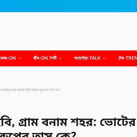
ভোজ-ON
জীব-ON শৈলী
অ্যাস্ট্রো-TALK
টেক-TRE
 লড়াইয়ে কার পাল্লা ভারী? জয়ের তুরুপের তাস কে?
বি, গ্রাম বনাম শহর: ভোটের