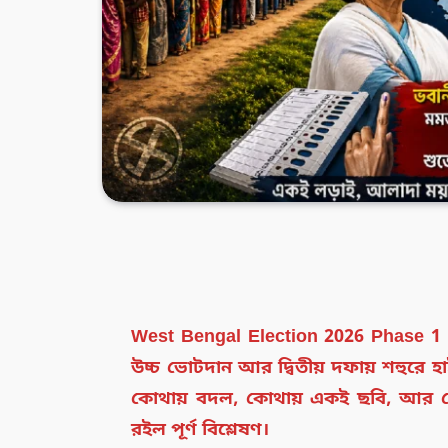
West Bengal Election 2026 Phase 1 vs
উচ্চ ভোটদান আর দ্বিতীয় দফায় শহুরে হা
কোথায় বদল, কোথায় একই ছবি, আর কো
রইল পূর্ণ বিশ্লেষণ।