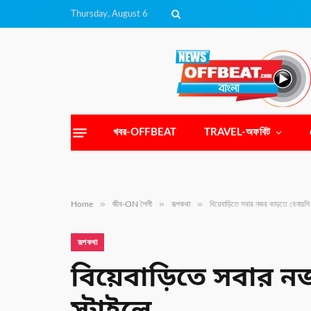
Thursday, August 6
খবর-OFFBEAT
TRAVEL-অফবিট
»
»
»
Home
জীব-ON শৈলী
রূপকথা
বিয়েবাড়িতে সবার নজর কাড়তে বেনারসি 
রূপকথা
বিয়েবাড়িতে সবার ন