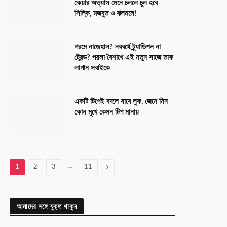
কেয়ার অভ্যাস মেনে চললে চুল হবে
সিল্কি, মজবুত ও ঝলমলে!
গরমে নাজেহাল? নববর্ষে ট্র্যাডিশন না
ট্রেন্ড? পয়লা বৈশাখে এই নতুন সাজে তাক
লাগান সবাইকে
একটি টিপেই বদলে যাবে লুক, জেনে নিন
কোন মুখে কেমন টিপ মানায়
…
Next
1
2
3
11
আমাদের সঙ্গে যুক্ত থাকুন