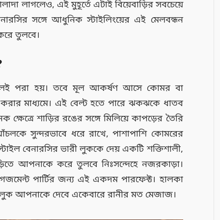
াদা লাগলেও, এই মুহূর্তে এটাই বিয়েবাড়ির সবচেয়ে
 বেনারসির সঙ্গে আধুনিক স্টাইলিংয়ের এই মেলবন্ধন
রে তুলবে।
?
্টাইলেই পরা হয়। তবে মূল আকর্ষণ আসে কোমর বা
 করার মাধ্যমে। এই বেল্ট হতে পারে ঝকঝকে ধাতব
 ক্ষেত্রে শাড়ির রঙের সঙ্গে মিলিয়ে কাপড়ের তৈরি
র আঁচলকে সুন্দরভাবে ধরে রাখে, পাশাপাশি কোমরের
াইল বেনারসির ভারী লুককে দেয় একটি শক্তিশালী,
ড়িতে আপনাকে করে তুলবে নিঃসন্দেহে নজরকাড়া।
জমেন্ট পার্টির জন্য এই একদম পারফেক্ট। হালকা
ে এই লুক আপনাকে দেবে একেবারে রানীর মত মেজাজ।