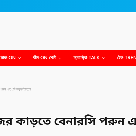
ভোজ-ON
জীব-ON শৈলী
অ্যাস্ট্রো-TALK
টেক-TRE
পরুন এই ৩টি নতুন স্টাইলে
জর কাড়তে বেনারসি পরুন এ