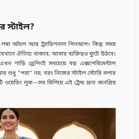
র স্টাইল?
লম্বা আঁচল আর ট্র্যাডিশনাল পিনআপ। কিন্তু সময়
খানে ঐতিহ্য থাকবে, আবার ব্যক্তিত্বও ফুটে উঠবে।
খন শাড়ি ড্রেপিংই সবচেয়ে বড় এক্সপেরিমেন্টাল
 শুধু “পরা” নয়, বরং নিজের স্টাইল স্টোরি বলার
রিটি ওয়েডিং লুক—সব মিলিয়ে এই ট্রেন্ড দ্রুত জনপ্রিয়