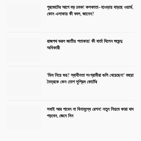
পুরভোটের আগে বড় চমক! কলকাতা–হাওড়ায় বাড়ছে ওয়ার্ড,
কোন এলাকায় কী বদল, জানেন?
রাজপথ ভরল জাতীয় পতাকায়! কী বার্তা দিলেন শুভেন্দু
অধিকারী
‘ডিম নিয়ে ভয়? স্বাধীনতা সংগ্রামীরা গুলি খেয়েছেন!’ মহুয়া
মৈত্রকে কেন তোপ সুপ্রিম কোর্টের
সবাই আর পাবেন না বিনামূল্যে রেশন! নতুন নিয়মে কারা বাদ
পড়বেন, জেনে নিন