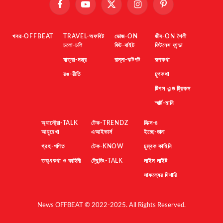
Facebook
YouTube
X
Instagram
Pinterest
(Twitter)
খবর-OFFBEAT
TRAVEL-অফবিট
ভোজ-ON
জীব-ON শৈলী
চলো-চলি
ফিট-বাইট
ফিটনেস ফান্ডা
যাত্রা-মন্ত্র
রান্না-ঝটপট
রূপকথা
রঙ-রীতি
চুপকথা
টিপস এন্ড ট্রিকস
স্মার্ট-মানি
অ্যাস্ট্রো-TALK
টেক-TRENDZ
মিক্স-৪
আয়ুরেখা
এআইভার্স
ইচ্ছে-ডানা
গ্রহ-গণিত
টেক-KNOW
চুম্বক কাহিনি
তত্ত্বকথা ও কাহিনী
ট্রেন্ডিং-TALK
লাইম লাইট
সাফল্যের দিশারি
News OFFBEAT © 2022-2025. All Rights Reserved.