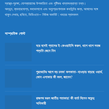
স্বাস্থ্য-সুরক্ষা, যোগব্যায়ামের উপকারিতা এবং পুষ্টিকর খাদ্যসংক্রান্ত তথ্য।
অদ্ভুত, ব্যবহারযোগ্য, মনভোলানো এবং অনুপ্রেরণাদায়ক কনটেন্টের জন্য, আমাদের সঙ্গে
থাকুন লেখায়, ছবিতে, ভিডিওতে— নিউজ অফবিট : খবরের স্বাদবদল
সাম্প্রতিক পোস্ট
ঘরে বসেই গ্যাসের ই-কেওয়াইসি করুন, ধাপে ধাপে সহজ
পদ্ধতি জেনে নিন
পুরভোটের আগে বড় চমক! কলকাতা–হাওড়ায় বাড়ছে ওয়ার্ড,
কোন এলাকায় কী বদল, জানেন?
রাজপথ ভরল জাতীয় পতাকায়! কী বার্তা দিলেন শুভেন্দু
অধিকারী