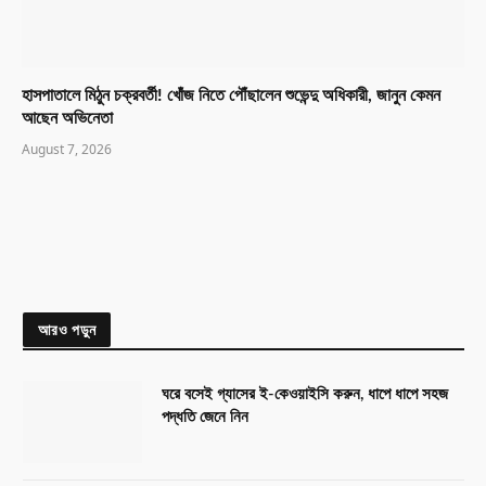
হাসপাতালে মিঠুন চক্রবর্তী! খোঁজ নিতে পৌঁছালেন শুভেন্দু অধিকারী, জানুন কেমন
আছেন অভিনেতা
August 7, 2026
আরও পড়ুন
ঘরে বসেই গ্যাসের ই-কেওয়াইসি করুন, ধাপে ধাপে সহজ
পদ্ধতি জেনে নিন