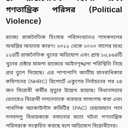
গণতান্ত্রিক পরিসর (Political
Violence)
রাজ্যে রাজনৈতিক হিংসার পরিসংখ্যানও শাসকদলের
অস্বস্তির অন্যতম কারণ। ২০১১ থেকে ২০২০ সালের মধ্যে
১১৪টি রাজনৈতিক খুনের অভিযোগ এবং প্রায় ১৩,৮৯৪টি
খুনের চেষ্টার মামলা রাজ্যের আইনশৃঙ্খলা পরিস্থিতি নিয়ে
প্রশ্ন তুলে দিয়েছে। এর পাশাপাশি জাতীয় মানবাধিকার
কমিশনের (NHRC) রিপোর্টে একুশের নির্বাচনের পর ২৪
জন বিরোধী কর্মীর মৃত্যুর উল্লেখ রয়েছে। বিধানসভার
ভেতরেও বিরোধী দলনেতাকে বারবার সাসপেন্ড করা এবং
পাবলিক অ্যাকাউন্টস কমিটির (PAC) চেয়ারম্যান পদে
দলবদলু বিধায়ককে বসানোর মতো ঘটনা গণতান্ত্রিক
পরিসরকে সংকুচিত করছে বলে অভিযোগ বিরোধীদের।