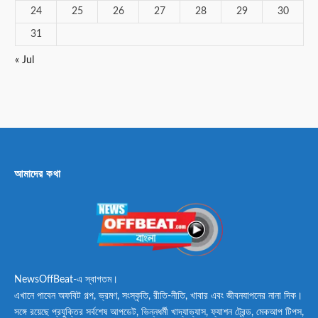
24
25
26
27
28
29
30
31
« Jul
আমাদের কথা
NewsOffBeat-এ স্বাগতম।
এখানে পাবেন অফবিট গল্প, ভ্রমণ, সংস্কৃতি, রীতি-নীতি, খাবার এবং জীবনযাপনের নানা দিক।
সঙ্গে রয়েছে প্রযুক্তির সর্বশেষ আপডেট, ভিন্নধর্মী খাদ্যাভ্যাস, ফ্যাশন ট্রেন্ড, মেকআপ টিপস,