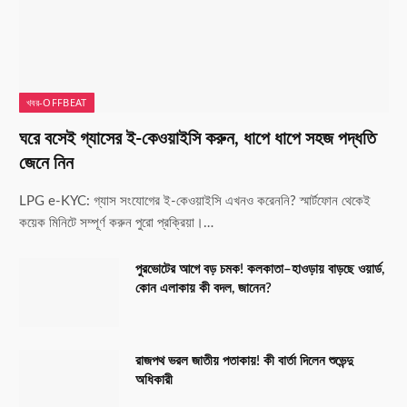
খবর-OFFBEAT
ঘরে বসেই গ্যাসের ই-কেওয়াইসি করুন, ধাপে ধাপে সহজ পদ্ধতি
জেনে নিন
LPG e-KYC: গ্যাস সংযোগের ই-কেওয়াইসি এখনও করেননি? স্মার্টফোন থেকেই
কয়েক মিনিটে সম্পূর্ণ করুন পুরো প্রক্রিয়া।…
পুরভোটের আগে বড় চমক! কলকাতা–হাওড়ায় বাড়ছে ওয়ার্ড,
কোন এলাকায় কী বদল, জানেন?
রাজপথ ভরল জাতীয় পতাকায়! কী বার্তা দিলেন শুভেন্দু
অধিকারী