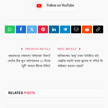
Follow on YouTube
WhatsApp
Facebook
Twitter
Pinterest
LinkedIn
Telegram
Email
Reddit
Copy
Link
PREVIOUS ARTICLE
NEXT ARTICLE
ম্যারাথনের শেষলগ্নে ‘মস্তিষ্ক’ বিকল?
মানিকতলায় ‘কাকু’ বনাম ‘ভাইজি’র হাই-
ভোটের ঠিক মুখে আইপ্যাকের ২০ দিনের
ভোল্টেজ লড়াই! বাবার জুতোয় পা গলিয়ে কি
‘ছুটি’ আসলে কীসের ইঙ্গিত!
বাজিমাত করবেন শ্রেয়া?
RELATED
POSTS