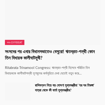
খবর-OFFBEAT
সংসদের পর এবার বিধানসভাতেও বেসুরো! ঋতব্রত-পন্থী কোন
তিন বিধায়ক কালীঘাটমুখী?
Ritabrata Trinamool Congress: ঋতব্রত-পন্থী হিসেবে পরিচিত তিন
বিধায়ককে কালীঘাটপন্থী তৃণমূলের কর্মসূচিতে দেখা যেতেই নতুন করে…
রাখিবন্ধন নিয়ে বড় ঘোষণা মুখ্যমন্ত্রীর! ‘হর ঘর তিরঙ্গা’
যাত্রা থেকে কী বার্তা মুখ্যমন্ত্রীর?