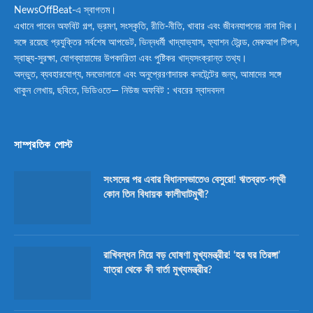
NewsOffBeat-এ স্বাগতম।
এখানে পাবেন অফবিট গল্প, ভ্রমণ, সংস্কৃতি, রীতি-নীতি, খাবার এবং জীবনযাপনের নানা দিক।
সঙ্গে রয়েছে প্রযুক্তির সর্বশেষ আপডেট, ভিন্নধর্মী খাদ্যাভ্যাস, ফ্যাশন ট্রেন্ড, মেকআপ টিপস,
স্বাস্থ্য-সুরক্ষা, যোগব্যায়ামের উপকারিতা এবং পুষ্টিকর খাদ্যসংক্রান্ত তথ্য।
অদ্ভুত, ব্যবহারযোগ্য, মনভোলানো এবং অনুপ্রেরণাদায়ক কনটেন্টের জন্য, আমাদের সঙ্গে
থাকুন লেখায়, ছবিতে, ভিডিওতে— নিউজ অফবিট : খবরের স্বাদবদল
সাম্প্রতিক পোস্ট
সংসদের পর এবার বিধানসভাতেও বেসুরো! ঋতব্রত-পন্থী
কোন তিন বিধায়ক কালীঘাটমুখী?
রাখিবন্ধন নিয়ে বড় ঘোষণা মুখ্যমন্ত্রীর! ‘হর ঘর তিরঙ্গা’
যাত্রা থেকে কী বার্তা মুখ্যমন্ত্রীর?