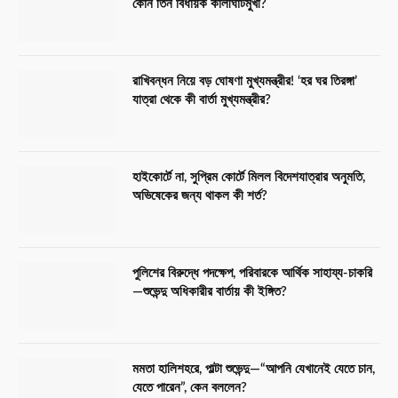
কোন তিন বিধায়ক কালীঘাটমুখী?
রাখিবন্ধন নিয়ে বড় ঘোষণা মুখ্যমন্ত্রীর! ‘হর ঘর তিরঙ্গা’
যাত্রা থেকে কী বার্তা মুখ্যমন্ত্রীর?
হাইকোর্টে না, সুপ্রিম কোর্টে মিলল বিদেশযাত্রার অনুমতি,
অভিষেকের জন্য থাকল কী শর্ত?
পুলিশের বিরুদ্ধে পদক্ষেপ, পরিবারকে আর্থিক সাহায্য-চাকরি
—শুভেন্দু অধিকারীর বার্তায় কী ইঙ্গিত?
মমতা হালিশহরে, পাল্টা শুভেন্দু—“আপনি যেখানেই যেতে চান,
যেতে পারেন”, কেন বললেন?