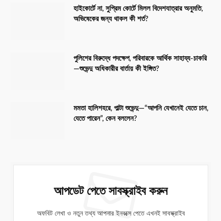
হাইকোর্টে না, সুপ্রিম কোর্টে মিলল বিদেশযাত্রার অনুমতি,
অভিষেকের জন্য থাকল কী শর্ত?
পুলিশের বিরুদ্ধে পদক্ষেপ, পরিবারকে আর্থিক সাহায্য-চাকরি
—শুভেন্দু অধিকারীর বার্তায় কী ইঙ্গিত?
মমতা হালিশহরে, পাল্টা শুভেন্দু—“আপনি যেখানেই যেতে চান,
যেতে পারেন”, কেন বললেন?
আপডেট পেতে সাবস্ক্রাইব করুন
অফবিট লেখা ও নতুন তথ্য আপনার ইনবক্সে পেতে এখনই সাবস্ক্রাইব