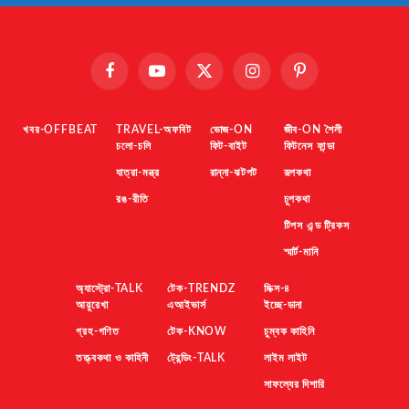
Facebook
YouTube
X
Instagram
Pinterest
(Twitter)
খবর-OFFBEAT
TRAVEL-অফবিট
ভোজ-ON
জীব-ON শৈলী
চলো-চলি
ফিট-বাইট
ফিটনেস ফান্ডা
যাত্রা-মন্ত্র
রান্না-ঝটপট
রূপকথা
রঙ-রীতি
চুপকথা
টিপস এন্ড ট্রিকস
স্মার্ট-মানি
অ্যাস্ট্রো-TALK
টেক-TRENDZ
মিক্স-৪
আয়ুরেখা
এআইভার্স
ইচ্ছে-ডানা
গ্রহ-গণিত
টেক-KNOW
চুম্বক কাহিনি
তত্ত্বকথা ও কাহিনী
ট্রেন্ডিং-TALK
লাইম লাইট
সাফল্যের দিশারি