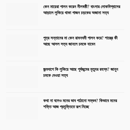
কেন মায়েরা পালন করেন নীলষষ্ঠী? বাংলার লোকবিশ্বাসের
আড়ালে লুকিয়ে থাকা গাজন চড়কের অজানা সত্য
পুত্র সন্তানের মা কেন রামনবমী পালন করে? শাস্ত্রে কী
আছে আসল সত্য জানলে চমকে যাবেন
জন্মদাগে কি লুকিয়ে আছে পূর্বজন্মের মৃত্যুর রহস্য? জানুন
চমকে দেওয়া সত্য
কথা না বলেও মনের ভাব পাঠানো সম্ভব? কিভাবে মনের
শক্তি আজ প্রযুক্তিতে রূপ নিচ্ছে