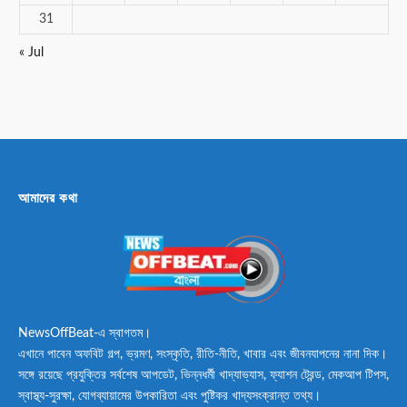
31
« Jul
আমাদের কথা
NewsOffBeat-এ স্বাগতম।
এখানে পাবেন অফবিট গল্প, ভ্রমণ, সংস্কৃতি, রীতি-নীতি, খাবার এবং জীবনযাপনের নানা দিক।
সঙ্গে রয়েছে প্রযুক্তির সর্বশেষ আপডেট, ভিন্নধর্মী খাদ্যাভ্যাস, ফ্যাশন ট্রেন্ড, মেকআপ টিপস,
স্বাস্থ্য-সুরক্ষা, যোগব্যায়ামের উপকারিতা এবং পুষ্টিকর খাদ্যসংক্রান্ত তথ্য।