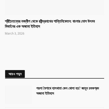
শ্রীচৈতন্যের নবদ্বীপ থেকে রবীন্দ্রনাথের শান্তিনিকেতন: বাংলার দোল উৎসব
বিবর্তনের এক অজানা ইতিহাস
March 3, 2026
আরও পড়ুন
পয়লা বৈশাখে হালখাতা কেন খোলা হয়? জানুন চমকপ্রদ
অজানা ইতিহাস