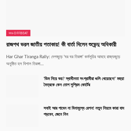
খবর-OFFBEAT
রাজপথ ভরল জাতীয় পতাকায়! কী বার্তা দিলেন শুভেন্দু অধিকারী
Har Ghar Tiranga Rally: দেশজুড়ে ‘ঘর ঘর তিরঙ্গা’ কর্মসূচির আবহে রাজ্যজুড়ে
অনুষ্ঠিত হল বিশাল তিরঙ্গা…
‘ডিম নিয়ে ভয়? স্বাধীনতা সংগ্রামীরা গুলি খেয়েছেন!’ মহুয়া
মৈত্রকে কেন তোপ সুপ্রিম কোর্টের
সবাই আর পাবেন না বিনামূল্যে রেশন! নতুন নিয়মে কারা বাদ
পড়বেন, জেনে নিন