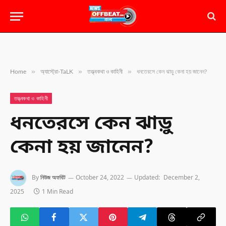
»
»
»
Home
অ্যাস্ট্রো-TaLK
তত্ত্বকথা ও কাহিনী
ধনতেরসে কেন ঝাড়ু কেনা হয় জানেন?
তত্ত্বকথা ও কাহিনী
ধনতেরসে কেন ঝাড়ু
কেনা হয় জানেন?
By
নিউজ অফবিট
October 24, 2022
Updated:
December 2,
2025
1 Min Read