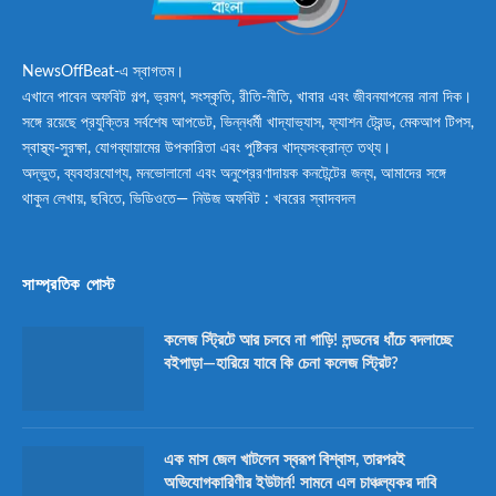
NewsOffBeat-এ স্বাগতম।
এখানে পাবেন অফবিট গল্প, ভ্রমণ, সংস্কৃতি, রীতি-নীতি, খাবার এবং জীবনযাপনের নানা দিক।
সঙ্গে রয়েছে প্রযুক্তির সর্বশেষ আপডেট, ভিন্নধর্মী খাদ্যাভ্যাস, ফ্যাশন ট্রেন্ড, মেকআপ টিপস,
স্বাস্থ্য-সুরক্ষা, যোগব্যায়ামের উপকারিতা এবং পুষ্টিকর খাদ্যসংক্রান্ত তথ্য।
অদ্ভুত, ব্যবহারযোগ্য, মনভোলানো এবং অনুপ্রেরণাদায়ক কনটেন্টের জন্য, আমাদের সঙ্গে
থাকুন লেখায়, ছবিতে, ভিডিওতে— নিউজ অফবিট : খবরের স্বাদবদল
সাম্প্রতিক পোস্ট
কলেজ স্ট্রিটে আর চলবে না গাড়ি! লন্ডনের ধাঁচে বদলাচ্ছে
বইপাড়া—হারিয়ে যাবে কি চেনা কলেজ স্ট্রিট?
এক মাস জেল খাটলেন স্বরূপ বিশ্বাস, তারপরই
অভিযোগকারিণীর ইউটার্ন! সামনে এল চাঞ্চল্যকর দাবি