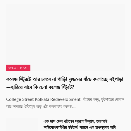
খবর-OFFBEAT
কলেজ স্ট্রিটে আর চলবে না গাড়ি! লন্ডনের ধাঁচে বদলাচ্ছে বইপাড়া
—হারিয়ে যাবে কি চেনা কলেজ স্ট্রিট?
College Street Kolkata Redevelopment: বইয়ের গন্ধ, ফুটপাতের দোকান
আর আড্ডার ঐতিহ্যে গড়ে ওঠা কলকাতার কলেজ…
এক মাস জেল খাটলেন স্বরূপ বিশ্বাস, তারপরই
অভিযোগকারিণীর ইউটার্ন! সামনে এল চাঞ্চল্যকর দাবি