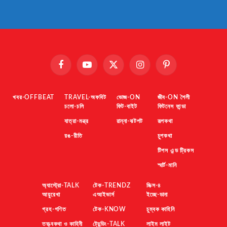
Facebook
YouTube
X
Instagram
Pinterest
(Twitter)
খবর-OFFBEAT
TRAVEL-অফবিট
ভোজ-ON
জীব-ON শৈলী
চলো-চলি
ফিট-বাইট
ফিটনেস ফান্ডা
যাত্রা-মন্ত্র
রান্না-ঝটপট
রূপকথা
রঙ-রীতি
চুপকথা
টিপস এন্ড ট্রিকস
স্মার্ট-মানি
অ্যাস্ট্রো-TALK
টেক-TRENDZ
মিক্স-৪
আয়ুরেখা
এআইভার্স
ইচ্ছে-ডানা
গ্রহ-গণিত
টেক-KNOW
চুম্বক কাহিনি
তত্ত্বকথা ও কাহিনী
ট্রেন্ডিং-TALK
লাইম লাইট