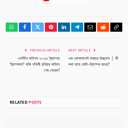
WhatsApp
Facebook
Twitter
Pinterest
LinkedIn
Telegram
Email
Reddit
Copy
Link
PREVIOUS ARTICLE
NEXT ARTICLE
এপস্টিন ফাইলস ২০২৬: ট্রাম্পের
এক ফোনালাপেই বাজারে উচ্ছ্বাস │ কী
‘ট্রাম্পকার্ড’ নাকি পশ্চিমী দুনিয়ার কফিনে
কথা হলো মোদি–ট্রাম্পের মধ্যে?
শেষ পেরেক?
RELATED
POSTS