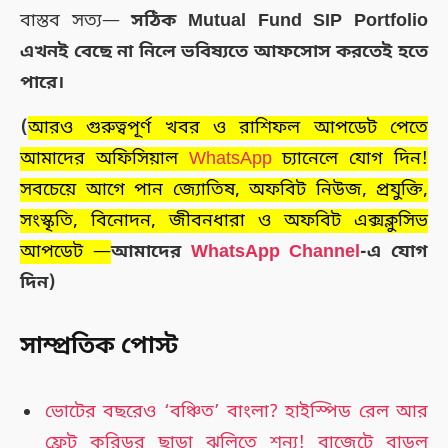
বাস্তব সত্য—
সঠিক Mutual Fund SIP Portfolio
এখনই বেছে না নিলে ভবিষ্যতে আফসোস করতেই হতে
পারে।
(
আরও গুরুত্বপূর্ণ খবর ও রাশিফল আপডেট পেতে
আমাদের অফিসিয়াল
WhatsApp
চ্যানেলে যোগ দিন!
সবচেয়ে আগে পান জ্যোতিষ, অফবিট নিউজ, প্রযুক্তি,
সংস্কৃতি, বিনোদন, জীবনধারা ও অফবিট এক্সক্লুসিভ
আপডেট —
আমাদের
WhatsApp Channel
-এ যোগ
দিন)
সাম্প্রতিক পোস্ট
ভোটের বছরেও ‘বঞ্চিত’ বাংলা? হাইস্পিড রেল আর
ফ্রেট করিডর ছাড়া ঝুলিতে শূন্য! বাজেটে বাড়ল