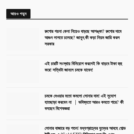
আরও পড়ুন
রুপোর গয়না কেনা নিয়েও বাড়ছে আশঙ্কা? রুপোর দামে
আগুন লাগতে চলেছে? জানুন,কী কড়া নিয়ম জারি করল
সরকার
এই চারটি সংস্থায় বিনিয়োগ করলেই কি বাড়বে টাকা হুহু
করে! সত্যিটা জানলে চমকে যাবেন!
চমকে দেওয়ার মতো কমলো সোনার দাম! এই সুযোগ
হাতছাড়া করবেন না │ ভবিষ্যতে আরও কমতে পারে? কী
বলছেন বিশেষজ্ঞরা
সোনার বাজারে বড় পতন! মধ্যপ্রাচ্যের যুদ্ধের আবহে গোল্ড