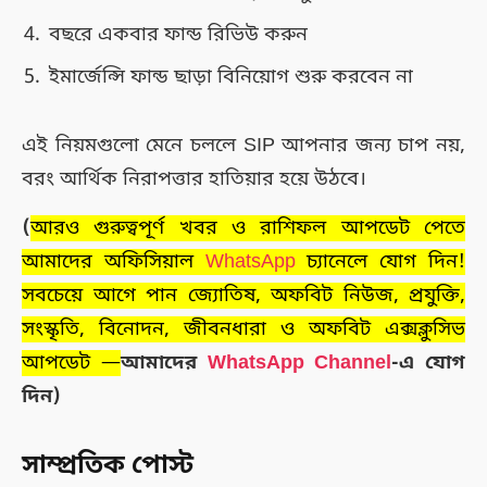
বছরে একবার ফান্ড রিভিউ করুন
ইমার্জেন্সি ফান্ড ছাড়া বিনিয়োগ শুরু করবেন না
এই নিয়মগুলো মেনে চললে SIP আপনার জন্য চাপ নয়,
বরং আর্থিক নিরাপত্তার হাতিয়ার হয়ে উঠবে।
(
আরও গুরুত্বপূর্ণ খবর ও রাশিফল আপডেট পেতে
আমাদের অফিসিয়াল
WhatsApp
চ্যানেলে যোগ দিন!
সবচেয়ে আগে পান জ্যোতিষ, অফবিট নিউজ, প্রযুক্তি,
সংস্কৃতি, বিনোদন, জীবনধারা ও অফবিট এক্সক্লুসিভ
আপডেট —
আমাদের
WhatsApp Channel
-এ যোগ
দিন)
সাম্প্রতিক পোস্ট