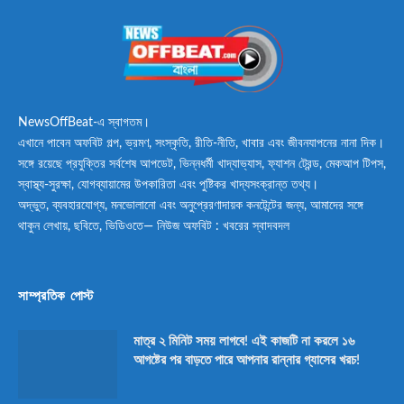
NewsOffBeat-এ স্বাগতম।
এখানে পাবেন অফবিট গল্প, ভ্রমণ, সংস্কৃতি, রীতি-নীতি, খাবার এবং জীবনযাপনের নানা দিক।
সঙ্গে রয়েছে প্রযুক্তির সর্বশেষ আপডেট, ভিন্নধর্মী খাদ্যাভ্যাস, ফ্যাশন ট্রেন্ড, মেকআপ টিপস,
স্বাস্থ্য-সুরক্ষা, যোগব্যায়ামের উপকারিতা এবং পুষ্টিকর খাদ্যসংক্রান্ত তথ্য।
অদ্ভুত, ব্যবহারযোগ্য, মনভোলানো এবং অনুপ্রেরণাদায়ক কনটেন্টের জন্য, আমাদের সঙ্গে
থাকুন লেখায়, ছবিতে, ভিডিওতে— নিউজ অফবিট : খবরের স্বাদবদল
সাম্প্রতিক পোস্ট
মাত্র ২ মিনিট সময় লাগবে! এই কাজটি না করলে ১৬
আগষ্টের পর বাড়তে পারে আপনার রান্নার গ্যাসের খরচ!