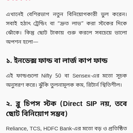
এখানেই বেশিরভাগ নতুন বিনিয়োগকারী ভুল করেন।
সবাই হঠাৎ ট্রেন্ডিং বা “দ্রুত লাভ” করা স্টকের দিকে
ঝোঁকে। কিন্তু ছোট টাকায় শুরু করলে সবচেয়ে ভালো
অপশন হলো—
১️. ইনডেক্স ফান্ড বা লার্জ কাপ ফান্ড
এই ফান্ডগুলো Nifty 50 বা Sensex-এর মতো সূচক
অনুসরণ করে। ঝুঁকি তুলনামূলক কম, রিটার্ন স্থিতিশীল।
২️. ব্লু চিপস স্টক (Direct SIP নয়, তবে
ছোট বিনিয়োগ সম্ভব)
Reliance, TCS, HDFC Bank-এর মতো বড় ও প্রতিষ্ঠিত