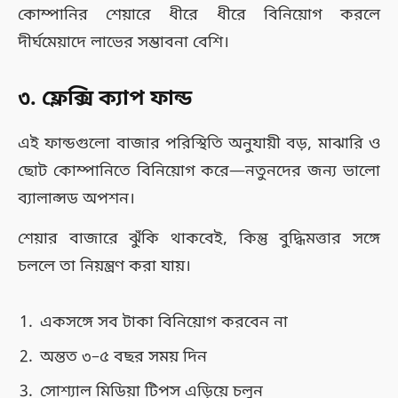
কোম্পানির শেয়ারে ধীরে ধীরে বিনিয়োগ করলে
দীর্ঘমেয়াদে লাভের সম্ভাবনা বেশি।
৩️. ফ্লেক্সি ক্যাপ ফান্ড
এই ফান্ডগুলো বাজার পরিস্থিতি অনুযায়ী বড়, মাঝারি ও
ছোট কোম্পানিতে বিনিয়োগ করে—নতুনদের জন্য ভালো
ব্যালান্সড অপশন।
শেয়ার বাজারে ঝুঁকি থাকবেই, কিন্তু বুদ্ধিমত্তার সঙ্গে
চললে তা নিয়ন্ত্রণ করা যায়।
একসঙ্গে সব টাকা বিনিয়োগ করবেন না
অন্তত ৩–৫ বছর সময় দিন
সোশ্যাল মিডিয়া টিপস এড়িয়ে চলুন