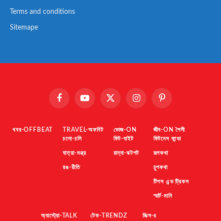
Terms and conditions
Sitemape
Facebook
YouTube
X
Instagram
Pinterest
(Twitter)
খবর-OFFBEAT
TRAVEL-অফবিট
ভোজ-ON
জীব-ON শৈলী
চলো-চলি
ফিট-বাইট
ফিটনেস ফান্ডা
যাত্রা-মন্ত্র
রান্না-ঝটপট
রূপকথা
রঙ-রীতি
চুপকথা
টিপস এন্ড ট্রিকস
স্মার্ট-মানি
অ্যাস্ট্রো-TALK
টেক-TRENDZ
মিক্স-৪