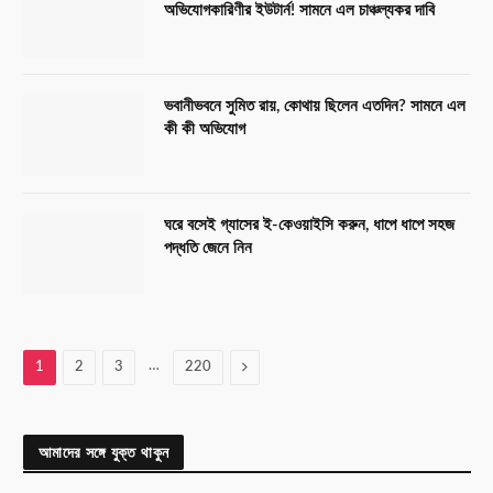
অভিযোগকারিণীর ইউটার্ন! সামনে এল চাঞ্চল্যকর দাবি
ভবানীভবনে সুমিত রায়, কোথায় ছিলেন এতদিন? সামনে এল
কী কী অভিযোগ
ঘরে বসেই গ্যাসের ই-কেওয়াইসি করুন, ধাপে ধাপে সহজ
পদ্ধতি জেনে নিন
…
Next
1
2
3
220
আমাদের সঙ্গে যুক্ত থাকুন