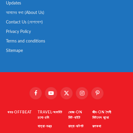
Updates
আমাদের কথা (About Us)
Contact Us (যোগাযোগ)
Privacy Policy
Terms and conditions
Sitemape
Facebook
YouTube
X
Instagram
Pinterest
(Twitter)
খবর-OFFBEAT
TRAVEL-অফবিট
ভোজ-ON
জীব-ON শৈলী
চলো-চলি
ফিট-বাইট
ফিটনেস ফান্ডা
যাত্রা-মন্ত্র
রান্না-ঝটপট
রূপকথা