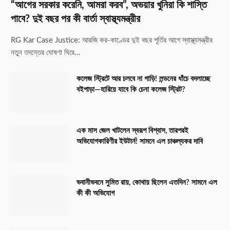
“আগের সরকার করেনি, আমরা করব”, অভয়ার খুনিরা কি শাস্তি
পাবে? দুই বছর পর কী বার্তা স্বাস্থ্যমন্ত্রীর
RG Kar Case Justice: আরজি কর-কাণ্ডের দুই বছর পূর্তির আগে স্বাস্থ্যমন্ত্রীর
নতুন তদন্তের ঘোষণা ঘিরে…
কলেজ স্ট্রিটে আর চলবে না গাড়ি! লন্ডনের ধাঁচে বদলাচ্ছে
বইপাড়া—হারিয়ে যাবে কি চেনা কলেজ স্ট্রিট?
এক মাস জেল খাটলেন স্বরূপ বিশ্বাস, তারপরই
অভিযোগকারিণীর ইউটার্ন! সামনে এল চাঞ্চল্যকর দাবি
ভবানীভবনে সুমিত রায়, কোথায় ছিলেন এতদিন? সামনে এল
কী কী অভিযোগ