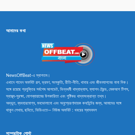
আমাদের কথা
NewsOffBeat-এ স্বাগতম।
এখানে পাবেন অফবিট গল্প, ভ্রমণ, সংস্কৃতি, রীতি-নীতি, খাবার এবং জীবনযাপনের নানা দিক।
সঙ্গে রয়েছে প্রযুক্তির সর্বশেষ আপডেট, ভিন্নধর্মী খাদ্যাভ্যাস, ফ্যাশন ট্রেন্ড, মেকআপ টিপস,
স্বাস্থ্য-সুরক্ষা, যোগব্যায়ামের উপকারিতা এবং পুষ্টিকর খাদ্যসংক্রান্ত তথ্য।
অদ্ভুত, ব্যবহারযোগ্য, মনভোলানো এবং অনুপ্রেরণাদায়ক কনটেন্টের জন্য, আমাদের সঙ্গে
থাকুন লেখায়, ছবিতে, ভিডিওতে— নিউজ অফবিট : খবরের স্বাদবদল
সাম্প্রতিক পোস্ট