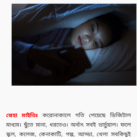
স্নেহা মাইতিঃ
করোনাকালে গতি পেয়েছে ডিজিটাল
মাধ্যম। ছুঁতে মানা, ধরতেও। অর্থাৎ সবই ভার্চুয়াল। ফলে
স্কুল, কলেজ, কেনাকাটি, গল্প, আড্ডা, খেলা সবকিছুই