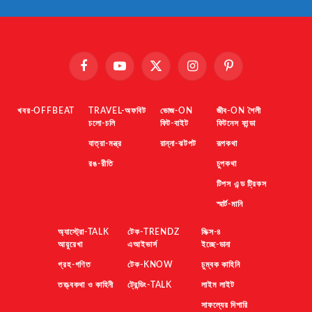
Facebook
YouTube
X
Instagram
Pinterest
(Twitter)
খবর-OFFBEAT
TRAVEL-অফবিট
ভোজ-ON
জীব-ON শৈলী
চলো-চলি
ফিট-বাইট
ফিটনেস ফান্ডা
যাত্রা-মন্ত্র
রান্না-ঝটপট
রূপকথা
রঙ-রীতি
চুপকথা
টিপস এন্ড ট্রিকস
স্মার্ট-মানি
অ্যাস্ট্রো-TALK
টেক-TRENDZ
মিক্স-৪
আয়ুরেখা
এআইভার্স
ইচ্ছে-ডানা
গ্রহ-গণিত
টেক-KNOW
চুম্বক কাহিনি
তত্ত্বকথা ও কাহিনী
ট্রেন্ডিং-TALK
লাইম লাইট
সাফল্যের দিশারি