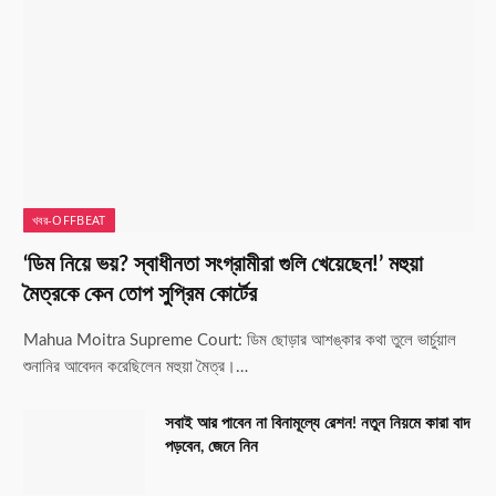
খবর-OFFBEAT
‘ডিম নিয়ে ভয়? স্বাধীনতা সংগ্রামীরা গুলি খেয়েছেন!’ মহুয়া
মৈত্রকে কেন তোপ সুপ্রিম কোর্টের
Mahua Moitra Supreme Court: ডিম ছোড়ার আশঙ্কার কথা তুলে ভার্চুয়াল
শুনানির আবেদন করেছিলেন মহুয়া মৈত্র।…
সবাই আর পাবেন না বিনামূল্যে রেশন! নতুন নিয়মে কারা বাদ
পড়বেন, জেনে নিন