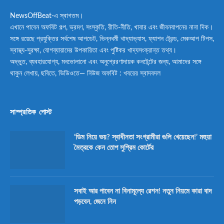
NewsOffBeat-এ স্বাগতম।
এখানে পাবেন অফবিট গল্প, ভ্রমণ, সংস্কৃতি, রীতি-নীতি, খাবার এবং জীবনযাপনের নানা দিক।
সঙ্গে রয়েছে প্রযুক্তির সর্বশেষ আপডেট, ভিন্নধর্মী খাদ্যাভ্যাস, ফ্যাশন ট্রেন্ড, মেকআপ টিপস,
স্বাস্থ্য-সুরক্ষা, যোগব্যায়ামের উপকারিতা এবং পুষ্টিকর খাদ্যসংক্রান্ত তথ্য।
অদ্ভুত, ব্যবহারযোগ্য, মনভোলানো এবং অনুপ্রেরণাদায়ক কনটেন্টের জন্য, আমাদের সঙ্গে
থাকুন লেখায়, ছবিতে, ভিডিওতে— নিউজ অফবিট : খবরের স্বাদবদল
সাম্প্রতিক পোস্ট
‘ডিম নিয়ে ভয়? স্বাধীনতা সংগ্রামীরা গুলি খেয়েছেন!’ মহুয়া
মৈত্রকে কেন তোপ সুপ্রিম কোর্টের
সবাই আর পাবেন না বিনামূল্যে রেশন! নতুন নিয়মে কারা বাদ
পড়বেন, জেনে নিন