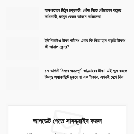
হাসপাতালে মিঠুন চক্রবর্তী! খোঁজ নিতে পৌঁছালেন শুভেন্দু
অধিকারী, জানুন কেমন আছেন অভিনেতা
ইউপিআইএ টাকা পাঠান? এবার কি দিতে হবে বাড়তি টাকা?
কী জানাল কেন্দ্র?
১৭ আগস্ট মিলবে অন্নপূর্ণা ভাণ্ডারের টাকা! এই ভুল করলে
কিন্তু অ্যাকাউন্টে ঢুকবে না এক টাকাও, এখনই দেখে নিন
আপডেট পেতে সাবস্ক্রাইব করুন