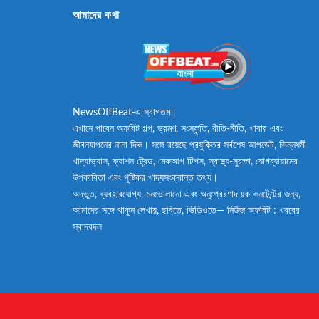
আমাদের কথা
NewsOffBeat-এ স্বাগতম।
এখানে পাবেন অফবিট গল্প, ভ্রমণ, সংস্কৃতি, রীতি-নীতি, খাবার এবং
জীবনযাপনের নানা দিক। সঙ্গে রয়েছে প্রযুক্তির সর্বশেষ আপডেট, ভিন্নধর্মী
খাদ্যাভ্যাস, ফ্যাশন ট্রেন্ড, মেকআপ টিপস, স্বাস্থ্য-সুরক্ষা, যোগব্যায়ামের
উপকারিতা এবং পুষ্টিকর খাদ্যসংক্রান্ত তথ্য।
অদ্ভুত, ব্যবহারযোগ্য, মনভোলানো এবং অনুপ্রেরণাদায়ক কনটেন্টের জন্য,
আমাদের সঙ্গে থাকুন লেখায়, ছবিতে, ভিডিওতে— নিউজ অফবিট : খবরের
স্বাদবদল