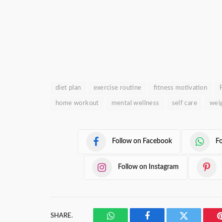
diet plan
exercise routine
fitness motivation
home workout
mental wellness
self care
weig
Follow on Facebook
F
Follow on Instagram
SHARE.