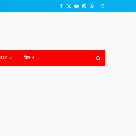
Facebook
X
YouTube
Instagram
WhatsApp
(Twitter)
NDZ
মিক্স-৪