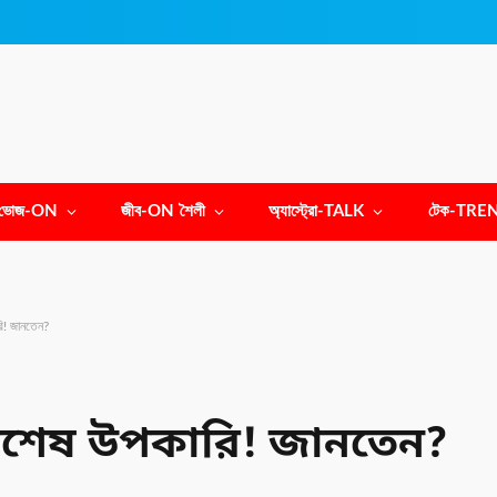
ভোজ-ON
জীব-ON শৈলী
অ্যাস্ট্রো-TALK
টেক-TRE
রি! জানতেন?
 বিশেষ উপকারি! জানতেন?