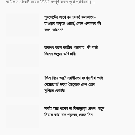
স্মার্টফোন থেকেই কয়েক মিনিটে সম্পূর্ণ করুন পুরো প্রক্রিয়া।…
পুরভোটের আগে বড় চমক! কলকাতা–
হাওড়ায় বাড়ছে ওয়ার্ড, কোন এলাকায় কী
বদল, জানেন?
রাজপথ ভরল জাতীয় পতাকায়! কী বার্তা
দিলেন শুভেন্দু অধিকারী
‘ডিম নিয়ে ভয়? স্বাধীনতা সংগ্রামীরা গুলি
খেয়েছেন!’ মহুয়া মৈত্রকে কেন তোপ
সুপ্রিম কোর্টের
সবাই আর পাবেন না বিনামূল্যে রেশন! নতুন
নিয়মে কারা বাদ পড়বেন, জেনে নিন