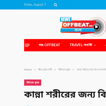
Friday, August 7
খবর-OFFBEAT
TRAVEL-অফবিট
»
»
»
Home
জীব-ON শৈলী
ফিটনেস ফান্ডা
কান্না শরীরের জন্য বিশেষ উপকা
ফিটনেস ফান্ডা
কান্না শরীরের জন্য