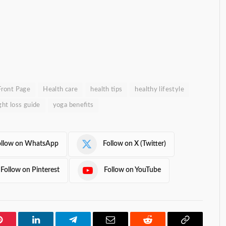
Front Page
Health care
health tips
healthy lifestyle
ht loss guide
yoga benefits
ollow on WhatsApp
Follow on X (Twitter)
Follow on Pinterest
Follow on YouTube