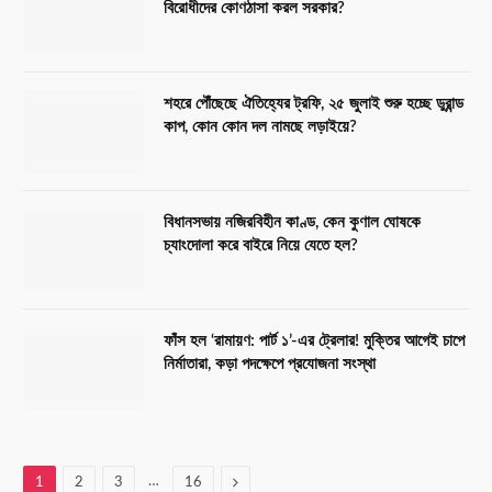
বিরোধীদের কোণঠাসা করল সরকার?
শহরে পৌঁছেছে ঐতিহ্যের ট্রফি, ২৫ জুলাই শুরু হচ্ছে ডুরান্ড
কাপ, কোন কোন দল নামছে লড়াইয়ে?
বিধানসভায় নজিরবিহীন কাণ্ড, কেন কুণাল ঘোষকে
চ্যাংদোলা করে বাইরে নিয়ে যেতে হল?
ফাঁস হল ‘রামায়ণ: পার্ট ১’-এর ট্রেলার! মুক্তির আগেই চাপে
নির্মাতারা, কড়া পদক্ষেপে প্রযোজনা সংস্থা
…
Next
1
2
3
16