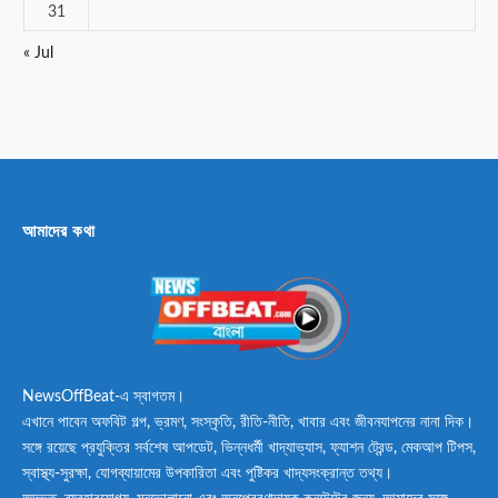
31
« Jul
আমাদের কথা
NewsOffBeat-এ স্বাগতম।
এখানে পাবেন অফবিট গল্প, ভ্রমণ, সংস্কৃতি, রীতি-নীতি, খাবার এবং জীবনযাপনের নানা দিক।
সঙ্গে রয়েছে প্রযুক্তির সর্বশেষ আপডেট, ভিন্নধর্মী খাদ্যাভ্যাস, ফ্যাশন ট্রেন্ড, মেকআপ টিপস,
স্বাস্থ্য-সুরক্ষা, যোগব্যায়ামের উপকারিতা এবং পুষ্টিকর খাদ্যসংক্রান্ত তথ্য।