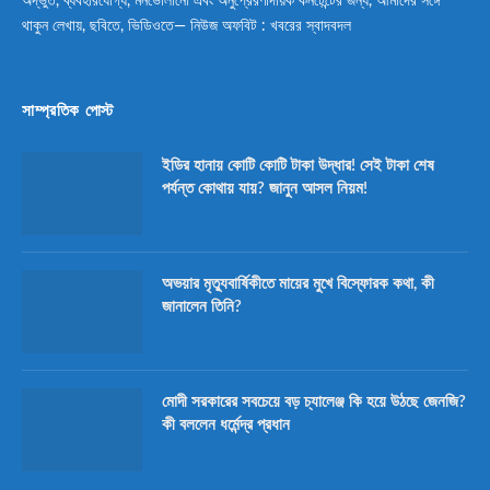
অদ্ভুত, ব্যবহারযোগ্য, মনভোলানো এবং অনুপ্রেরণাদায়ক কনটেন্টের জন্য, আমাদের সঙ্গে
থাকুন লেখায়, ছবিতে, ভিডিওতে— নিউজ অফবিট : খবরের স্বাদবদল
সাম্প্রতিক পোস্ট
ইডির হানায় কোটি কোটি টাকা উদ্ধার! সেই টাকা শেষ
পর্যন্ত কোথায় যায়? জানুন আসল নিয়ম!
অভয়ার মৃত্যুবার্ষিকীতে মায়ের মুখে বিস্ফোরক কথা, কী
জানালেন তিনি?
মোদী সরকারের সবচেয়ে বড় চ্যালেঞ্জ কি হয়ে উঠছে জেনজি?
কী বললেন ধর্মেন্দ্র প্রধান