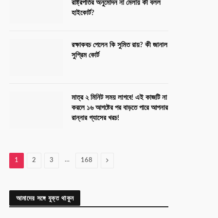
রাষ্ট্রপতির অনুমোদন না মেলায় কী বলল
হাইকোর্ট?
রক্ষাকবচ পেলেন কি সুমিত রায়? কী জানাল
সুপ্রিম কোর্ট
মাত্র ২ মিনিট সময় লাগবে! এই কাজটি না
করলে ১৬ আগষ্টের পর বাড়তে পারে আপনার
রান্নার গ্যাসের খরচ!
…
Next
1
2
3
168
আমাদের সঙ্গে যুক্ত থাকুন