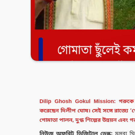
Dilip Ghosh Gokul Mission: গরুক
করেছেন দিলীপ ঘোষ। সেই সঙ্গে রাজ্যে ‘গো
গোমাতা পালন, দুগ্ধ শিল্পের উন্নয়ন এবং 
নিউজ অফবিট ডিজিটাল ডেস্ক:
মন্তব্য 