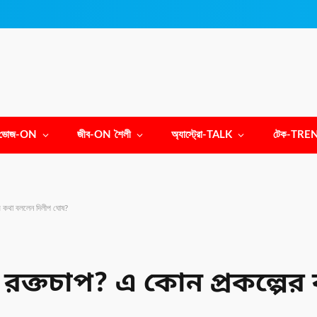
ভোজ-ON
জীব-ON শৈলী
অ্যাস্ট্রো-TALK
টেক-TRE
র কথা বললেন দিলীপ ঘোষ?
 রক্তচাপ? এ কোন প্রকল্পে