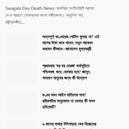
Swagata Dey Death News: জনপ্রিয় সংগীতশিল্পী স্বাগত
দে-র প্রয়াণে শোকস্তব্ধ বাংলা সঙ্গীতজগৎ। আধুনিক গান,
রবীন্দ্রসঙ্গীত,…
অন্নপূর্ণা ভাণ্ডারের পোর্টাল খুলছে না? এই
মাসের টাকা কবে পাবেন, নতুন আবেদন
করবেন কীভাবে—জানালেন মুখ্যমন্ত্রী
প্রথমবার ‘ঘর ঘর তেরঙ্গা’ কর্মসূচিতে
পশ্চিমবঙ্গ, কবে, কোথায় হবে? জানুন,
সাধারণ মানুষের জন্য কী উদ্যোগ
গুণ্ডা দমন আইন বাতিলের পথে?
রাষ্ট্রপতির অনুমোদন না মেলায় কী বলল
হাইকোর্ট?
৬ মাসের মাথায় টলিপাড়ায় ফের বিচ্ছেদের