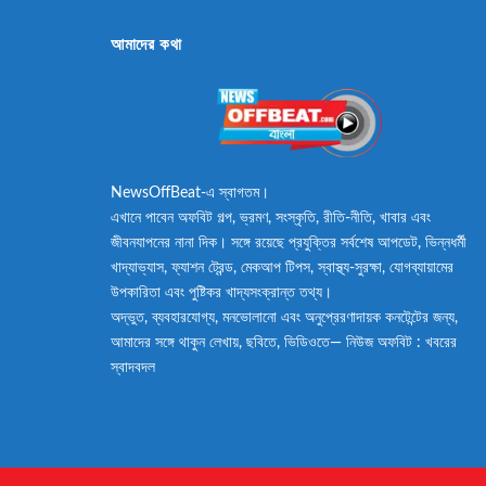
আমাদের কথা
NewsOffBeat-এ স্বাগতম।
এখানে পাবেন অফবিট গল্প, ভ্রমণ, সংস্কৃতি, রীতি-নীতি, খাবার এবং
জীবনযাপনের নানা দিক। সঙ্গে রয়েছে প্রযুক্তির সর্বশেষ আপডেট, ভিন্নধর্মী
খাদ্যাভ্যাস, ফ্যাশন ট্রেন্ড, মেকআপ টিপস, স্বাস্থ্য-সুরক্ষা, যোগব্যায়ামের
উপকারিতা এবং পুষ্টিকর খাদ্যসংক্রান্ত তথ্য।
অদ্ভুত, ব্যবহারযোগ্য, মনভোলানো এবং অনুপ্রেরণাদায়ক কনটেন্টের জন্য,
আমাদের সঙ্গে থাকুন লেখায়, ছবিতে, ভিডিওতে— নিউজ অফবিট : খবরের
স্বাদবদল