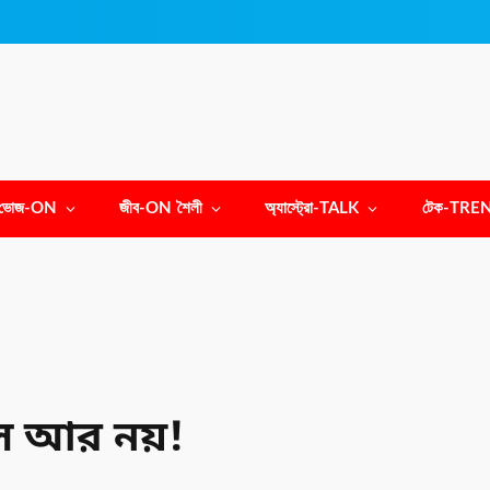
ভোজ-ON
জীব-ON শৈলী
অ্যাস্ট্রো-TALK
টেক-TRE
ুল আর নয়!