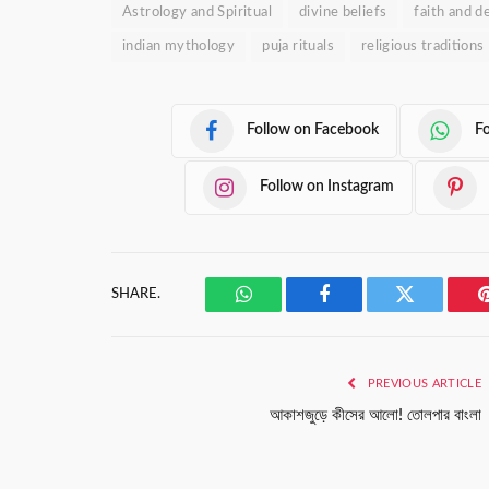
Astrology and Spiritual
divine beliefs
faith and d
indian mythology
puja rituals
religious traditions
Follow on Facebook
F
Follow on Instagram
SHARE.
WhatsApp
Facebook
Twitter
PREVIOUS ARTICLE
আকাশজুড়ে কীসের আলো! তোলপার বাংলা