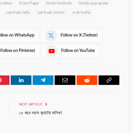
evotion
Front Page
hindu festivals
hindu puja guide
spiritual india
spiritual stories
vrat katha
ollow on WhatsApp
Follow on X (Twitter)
Follow on Pinterest
Follow on YouTube
Pinterest
LinkedIn
Telegram
Email
Reddit
Copy
Link
NEXT ARTICLE
১৫ বছর বয়সে ফ্ল্যাটের মালিক!