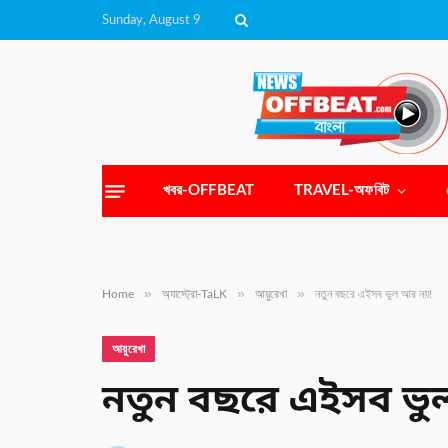
Sunday, August 9
খবর-OFFBEAT
TRAVEL-অফবিট
»
»
»
Home
অ্যাস্ট্রো-TaLK
আয়ুরেখা
নতুন বছরে এইসব ভুল আর নয়!
আয়ুরেখা
নতুন বছরে এইসব ভ