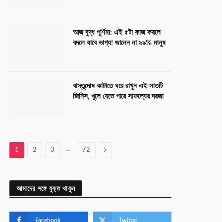
আজ বুদ্ধ পূর্ণিমা: এই ৫টা কাজ করলে
বদলে যাবে ভাগ্য! জানেন না ৯৯% মানুষ
বাস্তুদোষ কাটাতে ঘরে রাখুন এই সাতটি
জিনিস, খুলে যেতে পারে সাফল্যের দরজা
…
Next
1
2
3
72
আমাদের সঙ্গে যুক্ত থাকুন
Facebook
Twitter