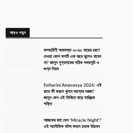
আরও পড়ুন
ফলহারিণী অমাবস্যা ২০২৬: মায়ের চরণে
দেওয়া কোন ফলটি এক বছর ভুলেও খাবেন
না? জানুন পুণ্যলাভের সঠিক সময়সূচি ও
গুপ্ত নিয়ম
Folharini Amavasya 2026: এই
রাতে কী করলে খুলবে ভাগ্যের দরজা?
জানুন কেন এই তিথিতে বাড়ে তান্ত্রিক
শক্তি
আজকের রাত কেন ‘Miracle Night’?
এই অলৌকিক ঘটনা শুনলে চমকে উঠবেন