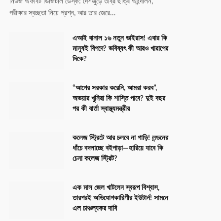
নিউজ অফবিট ডিজিটাল ডেস্ক: দেশজুড়ে তীব্র ছাত্র আন্দোলন,
পরীক্ষার স্বচ্ছতা নিয়ে প্রশ্ন, আর তার জেরে…
এআই বানাল ১৬ নতুন ভাইরাস! এবার কি
মানুষই বিপদে? ভবিষ্যৎ কী আরও খারাপের
দিকে?
“আগের সরকার করেনি, আমরা করব”,
অভয়ার খুনিরা কি শাস্তি পাবে? দুই বছর
পর কী বার্তা স্বাস্থ্যমন্ত্রীর
কলেজ স্ট্রিটে আর চলবে না গাড়ি! লন্ডনের
ধাঁচে বদলাচ্ছে বইপাড়া—হারিয়ে যাবে কি
চেনা কলেজ স্ট্রিট?
এক মাস জেল খাটলেন স্বরূপ বিশ্বাস,
তারপরই অভিযোগকারিণীর ইউটার্ন! সামনে
এল চাঞ্চল্যকর দাবি