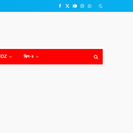
Facebook
X
YouTube
Instagram
WhatsApp
(Twitter)
NDZ
মিক্স-৪